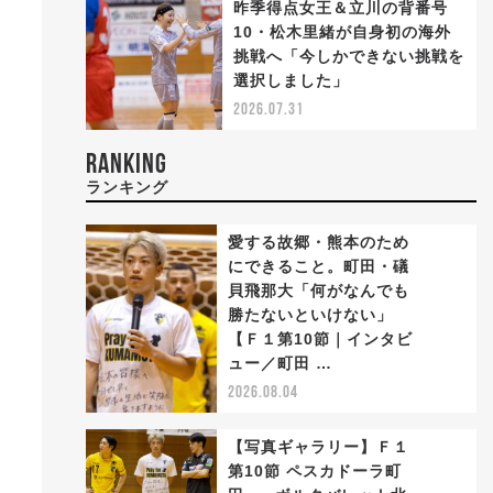
昨季得点女王＆立川の背番号
10・松木里緒が自身初の海外
挑戦へ「今しかできない挑戦を
選択しました」
2026.07.31
RANKING
ランキング
愛する故郷・熊本のため
にできること。町田・礒
貝飛那大「何がなんでも
勝たないといけない」
1
【Ｆ１第10節｜インタビ
ュー／町田 …
2026.08.04
【写真ギャラリー】Ｆ１
第10節 ペスカドーラ町