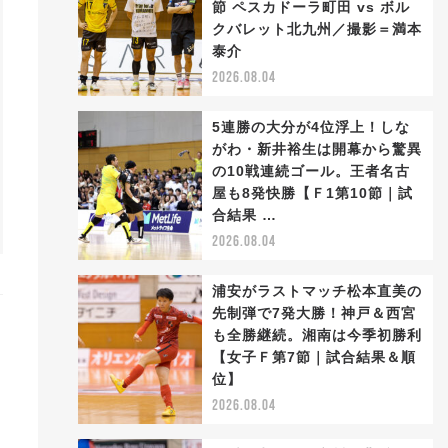
節 ペスカドーラ町田 vs ボル
クバレット北九州／撮影＝満本
泰介
2026.08.04
5連勝の大分が4位浮上！しな
がわ・新井裕生は開幕から驚異
の10戦連続ゴール。王者名古
屋も8発快勝【Ｆ1第10節｜試
合結果 …
2026.08.04
浦安がラストマッチ松本直美の
先制弾で7発大勝！神戸＆西宮
も全勝継続。湘南は今季初勝利
【女子Ｆ第7節｜試合結果＆順
位】
2026.08.04