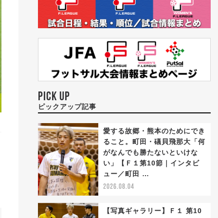
PICK UP
ピックアップ記事
愛する故郷・熊本のためにでき
ること。町田・礒貝飛那大「何
がなんでも勝たないといけな
い」【Ｆ１第10節｜インタビ
ュー／町田 …
2026.08.04
【写真ギャラリー】Ｆ１ 第10