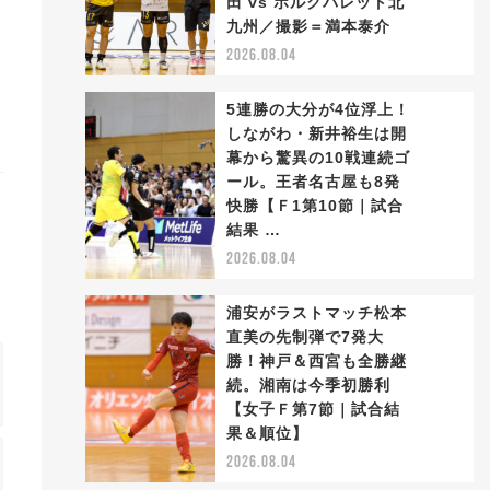
田 vs ボルクバレット北
2
九州／撮影＝満本泰介
2026.08.04
5連勝の大分が4位浮上！
しながわ・新井裕生は開
幕から驚異の10戦連続ゴ
ール。王者名古屋も8発
3
快勝【Ｆ1第10節｜試合
結果 …
2026.08.04
浦安がラストマッチ松本
直美の先制弾で7発大
勝！神戸＆西宮も全勝継
続。湘南は今季初勝利
4
【女子Ｆ第7節｜試合結
果＆順位】
2026.08.04