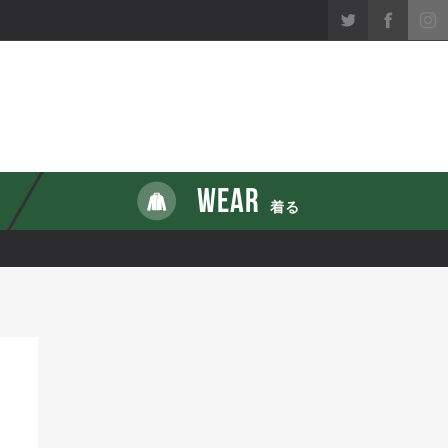
WEAR
着る