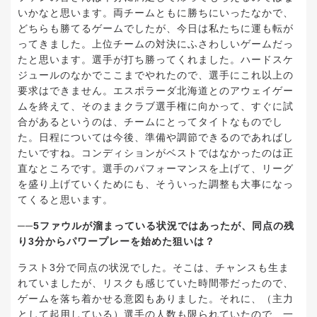
いかなと思います。両チームともに勝ちにいったなかで、
どちらも勝てるゲームでしたが、今日は私たちに運も転が
ってきました。上位チームの対決にふさわしいゲームだっ
たと思います。選手が打ち勝ってくれました。ハードスケ
ジュールのなかでここまでやれたので、選手にこれ以上の
要求はできません。エスポラーダ北海道とのアウェイゲー
ムを終えて、そのままクラブ選手権に向かって、すぐに試
合があるというのは、チームにとってタイトなものでし
た。日程については今後、準備や調節できるのであればし
たいですね。コンディションがベストではなかったのは正
直なところです。選手のパフォーマンスを上げて、リーグ
を盛り上げていくためにも、そういった調整も大事になっ
てくると思います。
──5ファウルが溜まっている状況ではあったが、同点の残
り3分からパワープレーを始めた狙いは？
ラスト3分で同点の状況でした。そこは、チャンスも生ま
れていましたが、リスクも感じていた時間帯だったので、
ゲームを落ち着かせる意図もありました。それに、（主力
として起用している）選手の人数も限られていたので、一