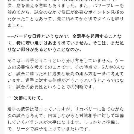
度、息を整える意味もありました。また、パワープレーを
始めてから、試合のなかで修正が必要なポイントを見極め
たかったこともあって、先に始めてから後でタイムを取り
ました。
──ハードな日程というなかで、全選手を起用することな
く、特に若い選手はあまり出ていません。そこは、まだ足
りない部分があるということなのか。
そこは、若手どうこうという分け方をしていません。ゲー
ムの必要性を考えてのことです。その時点で、6人や8人な
ど、試合に勝つために必要な最高の組み方を一番に考えて
います。選手に対する信頼がどうこうというところではな
く、試合の必要性ということでの判断です。
──次節に向けて。
選手の疲労は溜まっていますが、リカバリーに当てながら
次の試合も考えて、回復しながらも対戦相手に対して準備
していくバランスが大事になります。しっかりと準備し
て、リーグで調子を上げていきたいです。