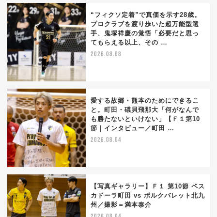
“フィクソ定着”で真価を示す28歳。
プロクラブを渡り歩いた超万能型選
手、鬼塚祥慶の覚悟「必要だと思っ
てもらえる以上、その …
2026.08.08
愛する故郷・熊本のためにできるこ
と。町田・礒貝飛那大「何がなんで
も勝たないといけない」【Ｆ１第10
節｜インタビュー／町田 …
2026.08.04
【写真ギャラリー】Ｆ１ 第10節 ペス
カドーラ町田 vs ボルクバレット北九
州／撮影＝満本泰介
2026.08.04