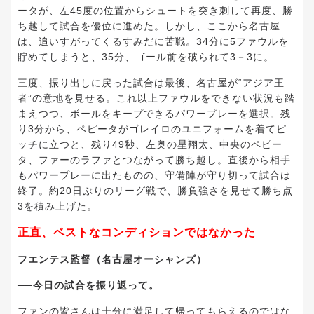
ータが、左45度の位置からシュートを突き刺して再度、勝
ち越して試合を優位に進めた。しかし、ここから名古屋
は、追いすがってくるすみだに苦戦。34分に5ファウルを
貯めてしまうと、35分、ゴール前を破られて3－3に。
三度、振り出しに戻った試合は最後、名古屋が“アジア王
者”の意地を見せる。これ以上ファウルをできない状況も踏
まえつつ、ボールをキープできるパワープレーを選択。残
り3分から、ペピータがゴレイロのユニフォームを着てピ
ッチに立つと、残り49秒、左奥の星翔太、中央のペピー
タ、ファーのラファとつながって勝ち越し。直後から相手
もパワープレーに出たものの、守備陣が守り切って試合は
終了。約20日ぶりのリーグ戦で、勝負強さを見せて勝ち点
3を積み上げた。
正直、ベストなコンディションではなかった
フエンテス監督（名古屋オーシャンズ）
──今日の試合を振り返って。
ファンの皆さんは十分に満足して帰ってもらえるのではな