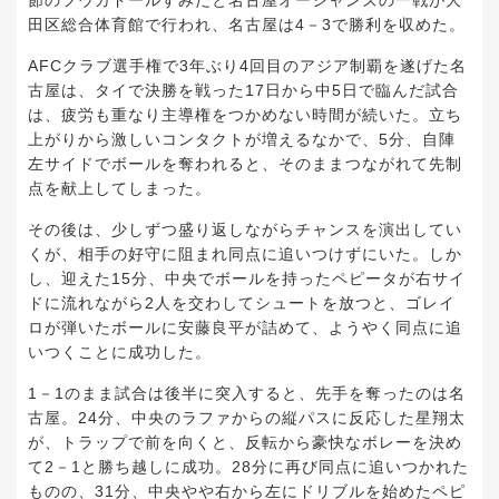
田区総合体育館で行われ、名古屋は4－3で勝利を収めた。
AFCクラブ選手権で3年ぶり4回目のアジア制覇を遂げた名
古屋は、タイで決勝を戦った17日から中5日で臨んだ試合
は、疲労も重なり主導権をつかめない時間が続いた。立ち
上がりから激しいコンタクトが増えるなかで、5分、自陣
左サイドでボールを奪われると、そのままつながれて先制
点を献上してしまった。
その後は、少しずつ盛り返しながらチャンスを演出してい
くが、相手の好守に阻まれ同点に追いつけずにいた。しか
し、迎えた15分、中央でボールを持ったペピータが右サイ
ドに流れながら2人を交わしてシュートを放つと、ゴレイ
ロが弾いたボールに安藤良平が詰めて、ようやく同点に追
いつくことに成功した。
1－1のまま試合は後半に突入すると、先手を奪ったのは名
古屋。24分、中央のラファからの縦パスに反応した星翔太
が、トラップで前を向くと、反転から豪快なボレーを決め
て2－1と勝ち越しに成功。28分に再び同点に追いつかれた
ものの、31分、中央やや右から左にドリブルを始めたペピ