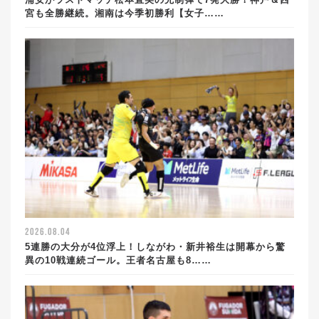
宮も全勝継続。湘南は今季初勝利【女子……
2026.08.04
5連勝の大分が4位浮上！しながわ・新井裕生は開幕から驚
異の10戦連続ゴール。王者名古屋も8……