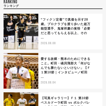
RANKING
ランキング
“フィクソ定着”で真価を示す28
歳。プロクラブを渡り歩いた超万
能型選手、鬼塚祥慶の覚悟「必要
1
だと思ってもらえる以上、その
…
2026.08.08
愛する故郷・熊本のためにできる
こと。町田・礒貝飛那大「何がな
んでも勝たないといけない」【Ｆ
2
１第10節｜インタビュー／町田
…
2026.08.04
【写真ギャラリー】Ｆ１ 第10節
ペスカドーラ町田 vs ボルクバレ