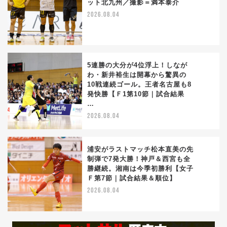
ット北九州／撮影＝満本泰介
3
2026.08.04
5連勝の大分が4位浮上！しなが
わ・新井裕生は開幕から驚異の
10戦連続ゴール。王者名古屋も8
4
発快勝【Ｆ1第10節｜試合結果
…
2026.08.04
浦安がラストマッチ松本直美の先
制弾で7発大勝！神戸＆西宮も全
勝継続。湘南は今季初勝利【女子
5
Ｆ第7節｜試合結果＆順位】
2026.08.04