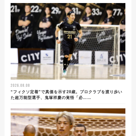
2026.08.08
“フィクソ定着”で真価を示す28歳。プロクラブを渡り歩い
た超万能型選手、鬼塚祥慶の覚悟「必……