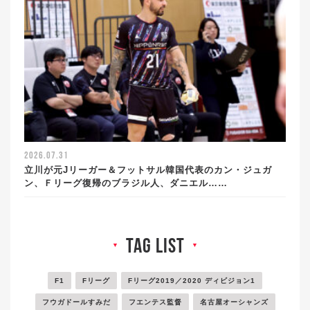
2026.07.31
立川が元Jリーガー＆フットサル韓国代表のカン・ジュガ
ン、Ｆリーグ復帰のブラジル人、ダニエル……
tag list
▼
▼
F1
Fリーグ
Fリーグ2019／2020 ディビジョン1
フウガドールすみだ
フエンテス監督
名古屋オーシャンズ