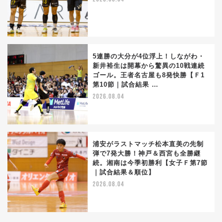
5連勝の大分が4位浮上！しながわ・
新井裕生は開幕から驚異の10戦連続
ゴール。王者名古屋も8発快勝【Ｆ1
第10節｜試合結果 …
2026.08.04
浦安がラストマッチ松本直美の先制
弾で7発大勝！神戸＆西宮も全勝継
続。湘南は今季初勝利【女子Ｆ第7節
｜試合結果＆順位】
2026.08.04