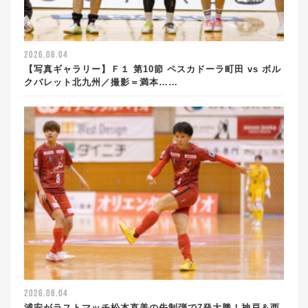
2026.08.04
【写真ギャラリー】Ｆ１ 第10節 ペスカドーラ町田 vs ボル
クバレット北九州／撮影＝満本……
2026.08.04
浦安がラストマッチ松本直美の先制弾で7発大勝！神戸＆西