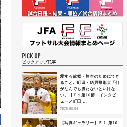
PICK UP
ピックアップ記事
愛する故郷・熊本のためにでき
ること。町田・礒貝飛那大「何
がなんでも勝たないといけな
い」【Ｆ１第10節｜インタビ
ュー／町田 …
2026.08.04
【写真ギャラリー】Ｆ１ 第10