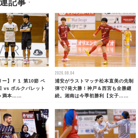
連記事
▼
2026.08.04
ー】Ｆ１ 第10節 ペ
浦安がラストマッチ松本直美の先制
 vs ボルクバレット
弾で7発大勝！神戸＆西宮も全勝継
＝満本……
続。湘南は今季初勝利【女子……