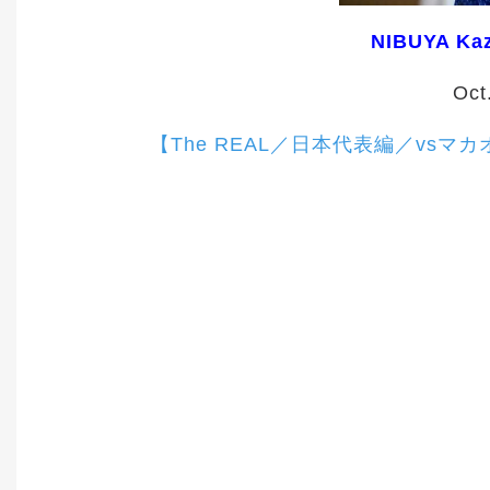
NIBUYA Kaz
Oct
【The REAL／日本代表編／vs