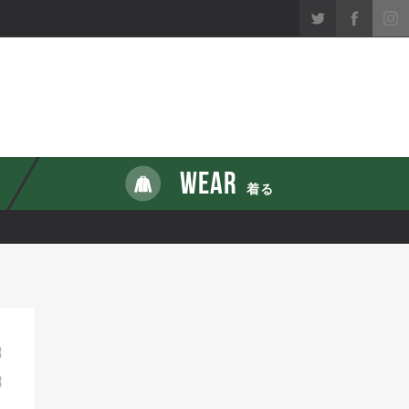
WEAR
着る
3
8