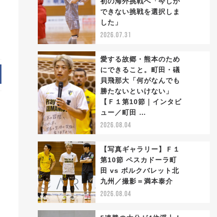
初の海外挑戦へ「今しか
2
できない挑戦を選択しま
した」
2026.07.31
愛する故郷・熊本のため
にできること。町田・礒
貝飛那大「何がなんでも
勝たないといけない」
3
【Ｆ１第10節｜インタビ
ュー／町田 …
2026.08.04
【写真ギャラリー】Ｆ１
第10節 ペスカドーラ町
田 vs ボルクバレット北
4
九州／撮影＝満本泰介
2026.08.04