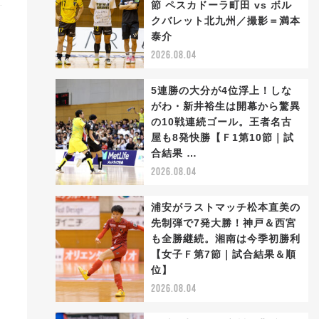
節 ペスカドーラ町田 vs ボル
クバレット北九州／撮影＝満本
泰介
2026.08.04
5連勝の大分が4位浮上！しな
がわ・新井裕生は開幕から驚異
の10戦連続ゴール。王者名古
屋も8発快勝【Ｆ1第10節｜試
合結果 …
2026.08.04
浦安がラストマッチ松本直美の
先制弾で7発大勝！神戸＆西宮
も全勝継続。湘南は今季初勝利
【女子Ｆ第7節｜試合結果＆順
位】
2026.08.04