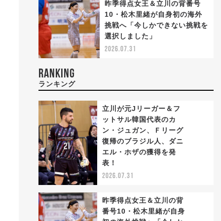
昨季得点女王＆立川の背番号
10・松木里緒が自身初の海外
挑戦へ「今しかできない挑戦を
選択しました」
2026.07.31
RANKING
ランキング
立川が元Jリーガー＆フ
ットサル韓国代表のカ
ン・ジュガン、Ｆリーグ
復帰のブラジル人、ダニ
1
エル・ホザの獲得を発
表！
2026.07.31
昨季得点女王＆立川の背
番号10・松木里緒が自身