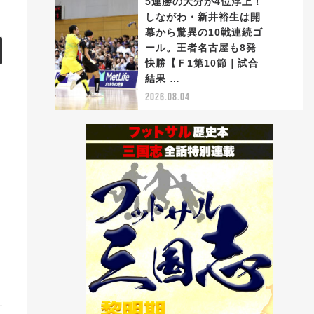
5連勝の大分が4位浮上！
しながわ・新井裕生は開
幕から驚異の10戦連続ゴ
ール。王者名古屋も8発
5
快勝【Ｆ1第10節｜試合
結果 …
2026.08.04