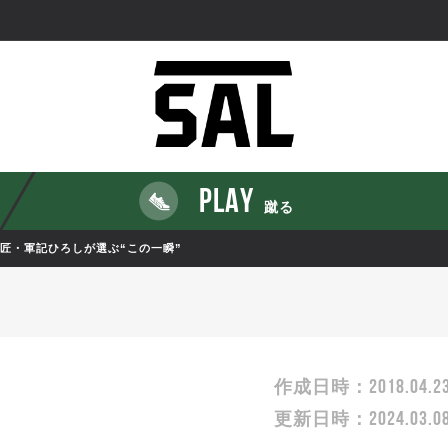
PLAY
蹴る
03】巨匠・軍記ひろしが選ぶ“この一瞬”
2018.04.2
作成日時：
2024.03.0
更新日時：