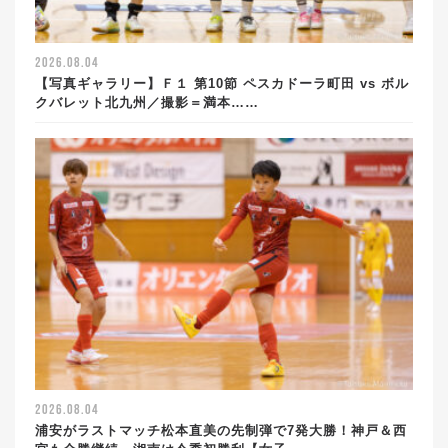
2026.08.04
【写真ギャラリー】Ｆ１ 第10節 ペスカドーラ町田 vs ボル
クバレット北九州／撮影＝満本……
2026.08.04
浦安がラストマッチ松本直美の先制弾で7発大勝！神戸＆西