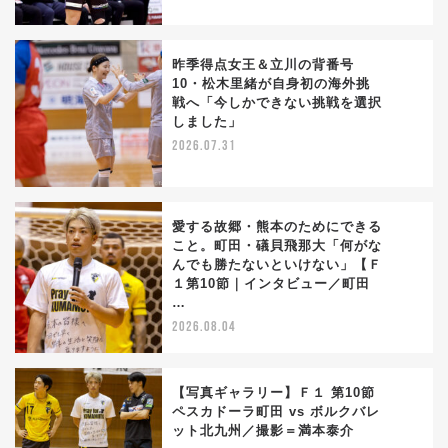
昨季得点女王＆立川の背番号
10・松木里緒が自身初の海外挑
戦へ「今しかできない挑戦を選択
2
しました」
2026.07.31
愛する故郷・熊本のためにできる
こと。町田・礒貝飛那大「何がな
んでも勝たないといけない」【Ｆ
3
１第10節｜インタビュー／町田
…
2026.08.04
【写真ギャラリー】Ｆ１ 第10節
ペスカドーラ町田 vs ボルクバレ
ット北九州／撮影＝満本泰介
4