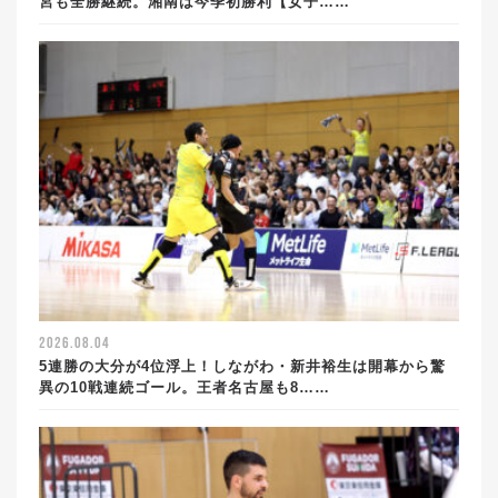
宮も全勝継続。湘南は今季初勝利【女子……
2026.08.04
5連勝の大分が4位浮上！しながわ・新井裕生は開幕から驚
異の10戦連続ゴール。王者名古屋も8……