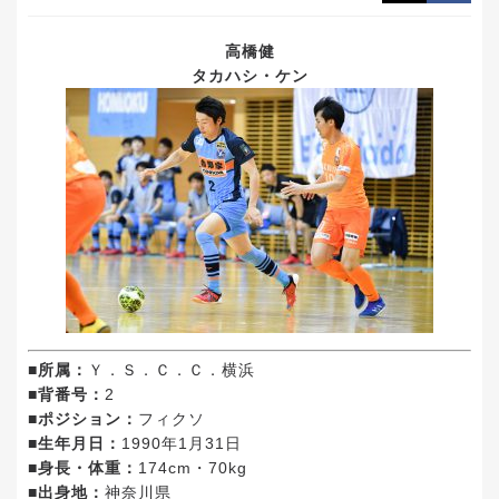
高橋健
タカハシ・ケン
■所属：
Ｙ．Ｓ．Ｃ．Ｃ．横浜
■背番号：
2
■ポジション：
フィクソ
■生年月日：
1990年1月31日
■身長・体重：
174cm・70kg
■出身地：
神奈川県