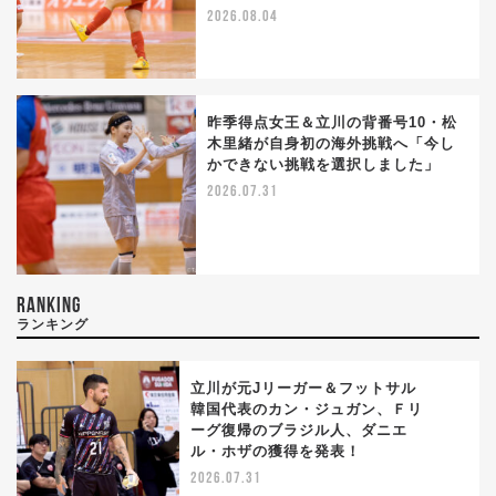
2026.08.04
昨季得点女王＆立川の背番号10・松
木里緒が自身初の海外挑戦へ「今し
かできない挑戦を選択しました」
2026.07.31
RANKING
ランキング
立川が元Jリーガー＆フットサル
韓国代表のカン・ジュガン、Ｆリ
ーグ復帰のブラジル人、ダニエ
1
ル・ホザの獲得を発表！
2026.07.31