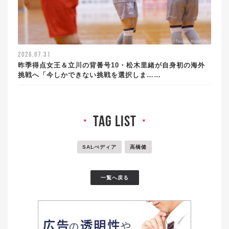
2026.07.31
昨季得点女王＆立川の背番号10・松木里緒が自身初の海外
挑戦へ「今しかできない挑戦を選択しま……
tag list
▼
▼
SALぺディア
高橋健
一覧へ戻る