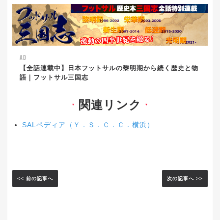
AD
【全話連載中】日本フットサルの黎明期から続く歴史と物
語｜フットサル三国志
関連リンク
▼
▼
SALペディア（Ｙ．Ｓ．Ｃ．Ｃ．横浜）
<< 前の記事へ
次の記事へ >>