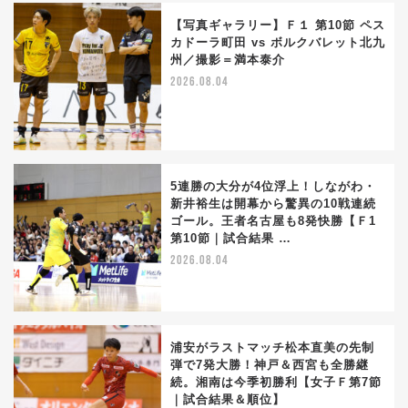
【写真ギャラリー】Ｆ１ 第10節 ペス
カドーラ町田 vs ボルクバレット北九
州／撮影＝満本泰介
2026.08.04
5連勝の大分が4位浮上！しながわ・
新井裕生は開幕から驚異の10戦連続
ゴール。王者名古屋も8発快勝【Ｆ1
第10節｜試合結果 …
2026.08.04
浦安がラストマッチ松本直美の先制
弾で7発大勝！神戸＆西宮も全勝継
続。湘南は今季初勝利【女子Ｆ第7節
｜試合結果＆順位】