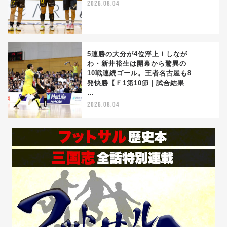
2026.08.04
5連勝の大分が4位浮上！しなが
わ・新井裕生は開幕から驚異の
10戦連続ゴール。王者名古屋も8
5
発快勝【Ｆ1第10節｜試合結果
…
2026.08.04