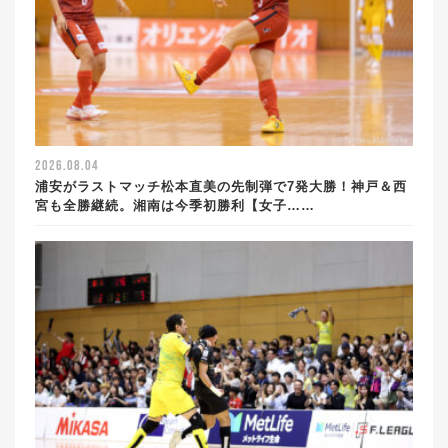
2026.08.04
浦安がラストマッチ松本直美の先制弾で7発大勝！神戸＆西
宮も全勝継続。湘南は今季初勝利【女子……