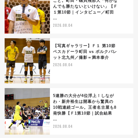
こと。町田・礒貝飛那大「何がな
んでも勝たないといけない」【Ｆ
3
１第10節｜インタビュー／町田
…
2026.08.04
【写真ギャラリー】Ｆ１ 第10節
ペスカドーラ町田 vs ボルクバレ
ット北九州／撮影＝満本泰介
4
2026.08.04
5連勝の大分が4位浮上！しなが
わ・新井裕生は開幕から驚異の
10戦連続ゴール。王者名古屋も8
5
発快勝【Ｆ1第10節｜試合結果
…
2026.08.04