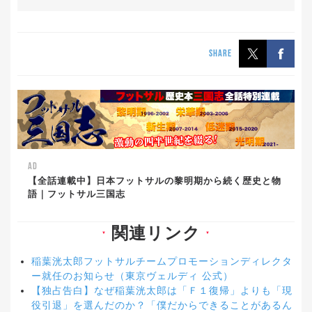
SHARE
AD
【全話連載中】日本フットサルの黎明期から続く歴史と物
語｜フットサル三国志
関連リンク
▼
▼
稲葉洸太郎フットサルチームプロモーションディレクタ
ー就任のお知らせ（東京ヴェルディ 公式）
【独占告白】なぜ稲葉洸太郎は「Ｆ１復帰」よりも「現
役引退」を選んだのか？「僕だからできることがあるん