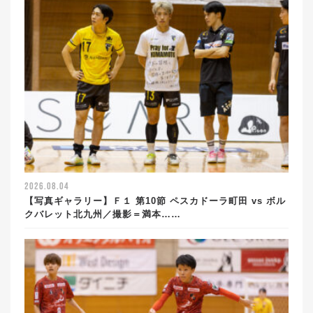
2026.08.04
【写真ギャラリー】Ｆ１ 第10節 ペスカドーラ町田 vs ボル
クバレット北九州／撮影＝満本……