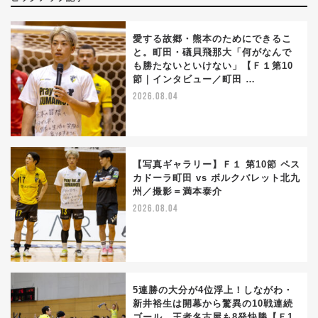
愛する故郷・熊本のためにできるこ
と。町田・礒貝飛那大「何がなんで
も勝たないといけない」【Ｆ１第10
節｜インタビュー／町田 …
2026.08.04
【写真ギャラリー】Ｆ１ 第10節 ペス
カドーラ町田 vs ボルクバレット北九
州／撮影＝満本泰介
2026.08.04
5連勝の大分が4位浮上！しながわ・
新井裕生は開幕から驚異の10戦連続
ゴール。王者名古屋も8発快勝【Ｆ1