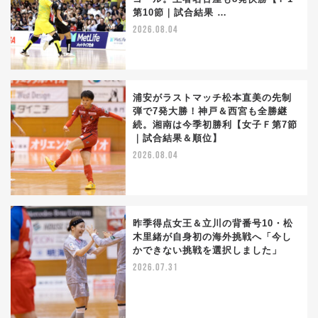
第10節｜試合結果 …
2026.08.04
浦安がラストマッチ松本直美の先制
弾で7発大勝！神戸＆西宮も全勝継
続。湘南は今季初勝利【女子Ｆ第7節
｜試合結果＆順位】
2026.08.04
昨季得点女王＆立川の背番号10・松
木里緒が自身初の海外挑戦へ「今し
かできない挑戦を選択しました」
2026.07.31