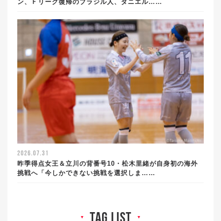
ン、Ｆリーグ復帰のブラジル人、ダニエル……
2026.07.31
昨季得点女王＆立川の背番号10・松木里緒が自身初の海外
挑戦へ「今しかできない挑戦を選択しま……
tag list
▼
▼