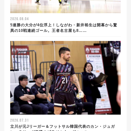
2026.08.04
5連勝の大分が4位浮上！しながわ・新井裕生は開幕から驚
異の10戦連続ゴール。王者名古屋も8……
2026.07.31
立川が元Jリーガー＆フットサル韓国代表のカン・ジュガ