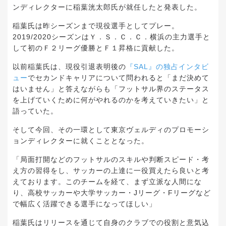
ンディレクターに稲葉洸太郎氏が就任したと発表した。
稲葉氏は昨シーズンまで現役選手としてプレー。
2019/2020シーズンはＹ．Ｓ．Ｃ．Ｃ．横浜の主力選手と
して初のＦ２リーグ優勝とＦ１昇格に貢献した。
以前稲葉氏は、現役引退表明後の
『SAL』の独占インタビ
ュー
でセカンドキャリアについて問われると「まだ決めて
はいません」と答えながらも「フットサル界のステータス
を上げていくために何がやれるのかを考えていきたい」と
語っていた。
そして今回、その一環として東京ヴェルディのプロモーシ
ョンディレクターに就くこととなった。
「局面打開などのフットサルのスキルや判断スピード・考
え方の習得をし、サッカーの上達に一役買えたら良いと考
えております。このチームを経て、まず立派な人間にな
り、高校サッカーや大学サッカー・Jリーグ・Fリーグなど
で幅広く活躍できる選手になってほしい」
稲葉氏はリリースを通じて自身のクラブでの役割と意気込