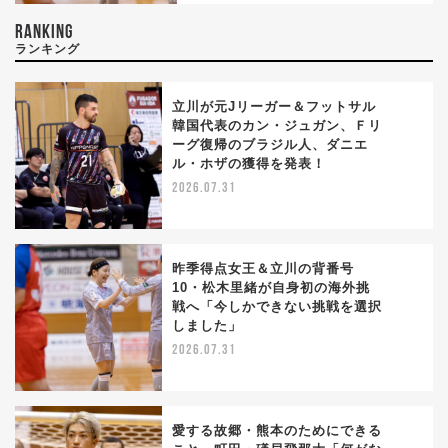
RANKING
ランキング
立川が元Jリーガー＆フットサル
韓国代表のカン・ジュガン、Ｆリ
ーグ復帰のブラジル人、ダニエ
1
ル・ホザの獲得を発表！
2026.07.31
昨季得点女王＆立川の背番号
10・松木里緒が自身初の海外挑
戦へ「今しかできない挑戦を選択
2
しました」
2026.07.31
愛する故郷・熊本のためにできる