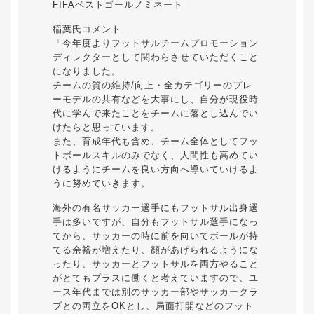
FIFAベストゴールノミネート
稲葉氏コメント
「今年度よりフットサルチームプロモーション
ディレクターとして関わらさせていただくこと
になりました。
チームの質の維持/向上・全カテゴリーのプレ
ーモデルの共有などを大事にし、自分が現役時
代に学んで来たことをチームに落とし込んでい
けたらと思っています。
また、育成年代も含め、チーム全体としてフッ
トボールスキルのみでなく、人間性も高めてい
けるようにチームを良い方向へ導いていけるよ
うに努めていきます。
海外の有名サッカー選手にもフットサル出身選
手は多いですが、自分もフットサル選手になっ
てから、サッカーの時に前を向いてボールが持
てる余裕が増えたり、顔があげられるようにな
ったり、サッカーとフットサルを両方やること
がとてもプラスに働くと考えていますので、ユ
ース年代までは別のサッカー部やサッカークラ
ブとの両立をOKとし、局面打開などのフット