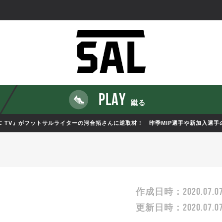
PLAY
蹴る
ETIC TV』がフットサルライターの河合拓さんに逆取材！ 昨季MIP選手や新加入選
2020.07.0
作成日時：
2020.07.0
更新日時：