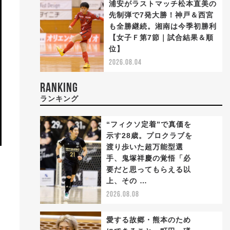
浦安がラストマッチ松本直美の
先制弾で7発大勝！神戸＆西宮
も全勝継続。湘南は今季初勝利
【女子Ｆ第7節｜試合結果＆順
位】
2026.08.04
RANKING
ランキング
“フィクソ定着”で真価を
示す28歳。プロクラブを
渡り歩いた超万能型選
手、鬼塚祥慶の覚悟「必
1
要だと思ってもらえる以
上、その …
つ
2026.08.08
愛する故郷・熊本のため