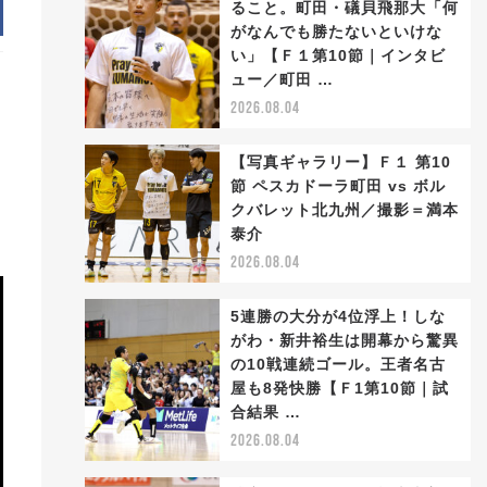
ること。町田・礒貝飛那大「何
がなんでも勝たないといけな
い」【Ｆ１第10節｜インタビ
ュー／町田 …
2026.08.04
【写真ギャラリー】Ｆ１ 第10
節 ペスカドーラ町田 vs ボル
クバレット北九州／撮影＝満本
泰介
2026.08.04
5連勝の大分が4位浮上！しな
がわ・新井裕生は開幕から驚異
の10戦連続ゴール。王者名古
屋も8発快勝【Ｆ1第10節｜試
合結果 …
2026.08.04