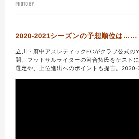
PHOTO BY
2020-2021シーズンの予想順位は……
立川・府中アスレティックFCがクラブ公式のYou
開。フットサルライターの河合拓氏をゲストに
選定や、上位進出へのポイントも提言。2020-