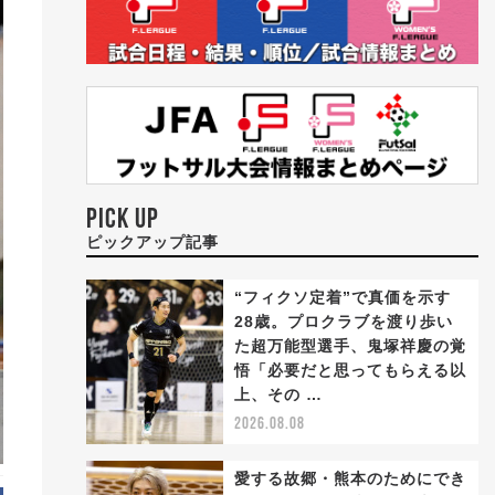
PICK UP
ピックアップ記事
“フィクソ定着”で真価を示す
28歳。プロクラブを渡り歩い
た超万能型選手、鬼塚祥慶の覚
悟「必要だと思ってもらえる以
上、その …
2026.08.08
愛する故郷・熊本のためにでき