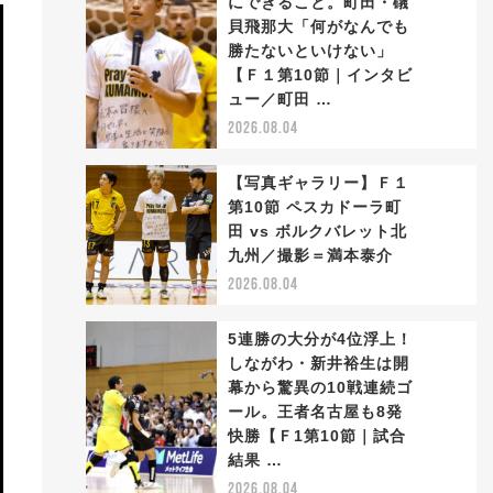
にできること。町田・礒
貝飛那大「何がなんでも
勝たないといけない」
2
【Ｆ１第10節｜インタビ
ュー／町田 …
2026.08.04
【写真ギャラリー】Ｆ１
第10節 ペスカドーラ町
田 vs ボルクバレット北
3
九州／撮影＝満本泰介
2026.08.04
5連勝の大分が4位浮上！
しながわ・新井裕生は開
幕から驚異の10戦連続ゴ
ール。王者名古屋も8発
4
快勝【Ｆ1第10節｜試合
結果 …
2026.08.04