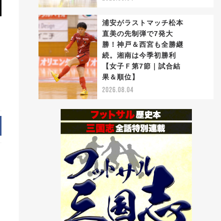
浦安がラストマッチ松本
イ
直美の先制弾で7発大
勝！神戸＆西宮も全勝継
続。湘南は今季初勝利
5
【女子Ｆ第7節｜試合結
果＆順位】
2026.08.04