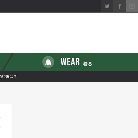
WEAR
着る
手の印象は？
7
7