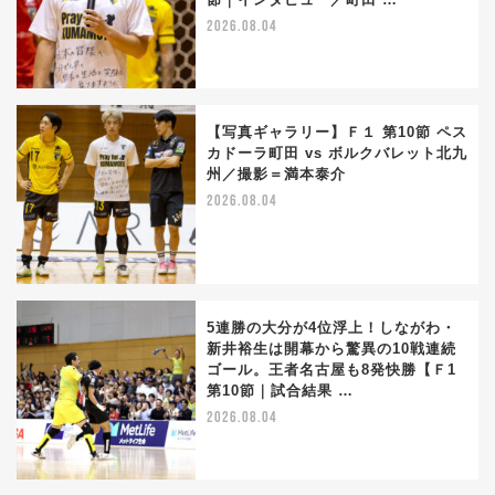
2026.08.04
【写真ギャラリー】Ｆ１ 第10節 ペス
カドーラ町田 vs ボルクバレット北九
州／撮影＝満本泰介
2026.08.04
5連勝の大分が4位浮上！しながわ・
新井裕生は開幕から驚異の10戦連続
ゴール。王者名古屋も8発快勝【Ｆ1
第10節｜試合結果 …
2026.08.04