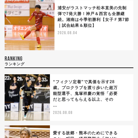
浦安がラストマッチ松本直美の先制
弾で7発大勝！神戸＆西宮も全勝継
続。湘南は今季初勝利【女子Ｆ第7節
｜試合結果＆順位】
2026.08.04
RANKING
ランキング
“フィクソ定着”で真価を示す28
歳。プロクラブを渡り歩いた超万
能型選手、鬼塚祥慶の覚悟「必要
1
だと思ってもらえる以上、その
…
2026.08.08
愛する故郷・熊本のためにできる