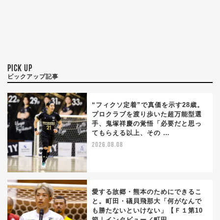
PICK UP
ピックアップ記事
“フィクソ定着”で真価を示す28歳。
プロクラブを渡り歩いた超万能型選
手、鬼塚祥慶の覚悟「必要だと思っ
てもらえる以上、その …
2026.08.08
愛する故郷・熊本のためにできるこ
と。町田・礒貝飛那大「何がなんで
も勝たないといけない」【Ｆ１第10
節｜インタビュー／町田 …