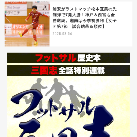
浦安がラストマッチ松本直美の先
制弾で7発大勝！神戸＆西宮も全
勝継続。湘南は今季初勝利【女子
5
Ｆ第7節｜試合結果＆順位】
2026.08.04