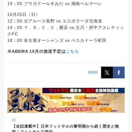
19：00 フウガドールすみだ vs 湘南ベルマーレ
10月25日（日）
12：00 ボアルース長野 vs エスポラーダ北海道
14：00 Ｙ．Ｓ．Ｃ．Ｃ．横浜 vs 立川・府中アスレティッ
クFC
18：00 名古屋オーシャンズ vs ペスカドーラ町田
※ABEMA 10月の放送予定は
こちら
SHARE
AD
【全話連載中】日本フットサルの黎明期から続く歴史と物
語｜フットサル三国志