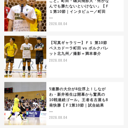
こと。町田・礒貝飛那大「何がな
んでも勝たないといけない」【Ｆ
2
１第10節｜インタビュー／町田
…
2026.08.04
【写真ギャラリー】Ｆ１ 第10節
ペスカドーラ町田 vs ボルクバレ
ット北九州／撮影＝満本泰介
3
2026.08.04
5連勝の大分が4位浮上！しなが
わ・新井裕生は開幕から驚異の
10戦連続ゴール。王者名古屋も8
4
発快勝【Ｆ1第10節｜試合結果
…
2026.08.04