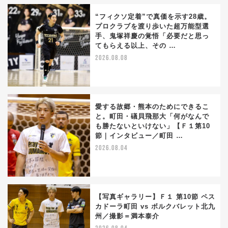
“フィクソ定着”で真価を示す28歳。
プロクラブを渡り歩いた超万能型選
手、鬼塚祥慶の覚悟「必要だと思っ
てもらえる以上、その …
2026.08.08
愛する故郷・熊本のためにできるこ
と。町田・礒貝飛那大「何がなんで
も勝たないといけない」【Ｆ１第10
節｜インタビュー／町田 …
2026.08.04
【写真ギャラリー】Ｆ１ 第10節 ペス
カドーラ町田 vs ボルクバレット北九
州／撮影＝満本泰介