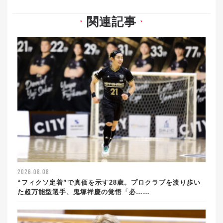
関連記事
▼
▼
2026.08.08
“フィクソ定着”で真価を示す28歳。プロクラブを渡り歩い
た超万能型選手、鬼塚祥慶の覚悟「必……