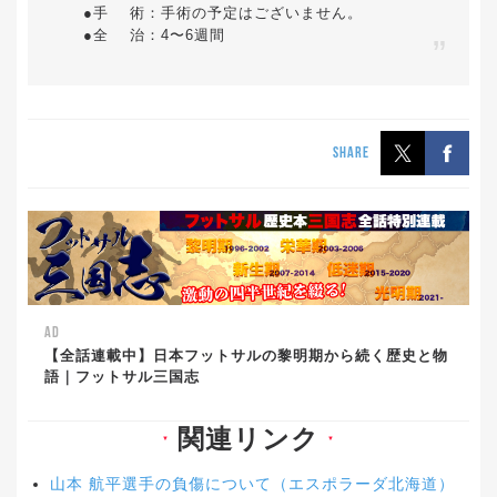
●手 術：手術の予定はございません。
●全 治：4〜6週間
SHARE
AD
【全話連載中】日本フットサルの黎明期から続く歴史と物
語｜フットサル三国志
関連リンク
▼
▼
山本 航平選手の負傷について（エスポラーダ北海道）