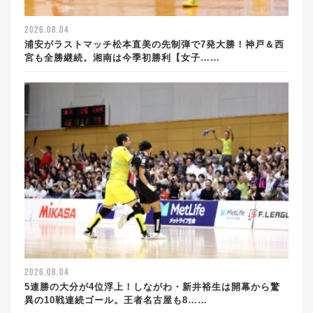
2026.08.04
浦安がラストマッチ松本直美の先制弾で7発大勝！神戸＆西
宮も全勝継続。湘南は今季初勝利【女子……
2026.08.04
5連勝の大分が4位浮上！しながわ・新井裕生は開幕から驚
異の10戦連続ゴール。王者名古屋も8……