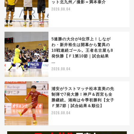
ット北九州／撮影＝満本泰介
3
2026.08.04
5連勝の大分が4位浮上！しなが
わ・新井裕生は開幕から驚異の
10戦連続ゴール。王者名古屋も8
4
発快勝【Ｆ1第10節｜試合結果
…
2026.08.04
浦安がラストマッチ松本直美の先
制弾で7発大勝！神戸＆西宮も全
勝継続。湘南は今季初勝利【女子
5
Ｆ第7節｜試合結果＆順位】
2026.08.04