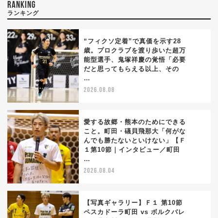
RANKING
ランキング
“フィクソ定着”で真価を示す28
歳。プロクラブを渡り歩いた超万
能型選手、鬼塚祥慶の覚悟「必要
1
だと思ってもらえる以上、その
…
2026.08.08
愛する故郷・熊本のためにできる
こと。町田・礒貝飛那大「何がな
んでも勝たないといけない」【Ｆ
2
１第10節｜インタビュー／町田
…
2026.08.04
【写真ギャラリー】Ｆ１ 第10節
ペスカドーラ町田 vs ボルクバレ