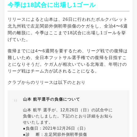
今季は18試合に出場し1ゴール
リリースによると山本は、26日に行われたボルクバレット
北九州戦で左足関節外側靭帯損傷のケガをし、全治4〜6週
間の離脱に。今季はここまで18試合に出場し1ゴールを挙
げていた。
復帰までには4〜6週間を要するため、リーグ戦での復帰は
難しいため、全日本フットサル選手権での復帰を目指すこ
とになりそうだ。ケガ人が相次いでいる北海道、年明けの
リーグ戦はチーム力が試されることになる。
クラブからのリリースは以下のとおり
山本 航平選手の負傷について
山本 航平 選手が、12月26日（日）の試合中に
負傷いたしました。下記のとおり詳細をお知ら
せいたします。
●負傷日：2021年12月26日（日）
●診 断：左足関節外側靭帯損傷