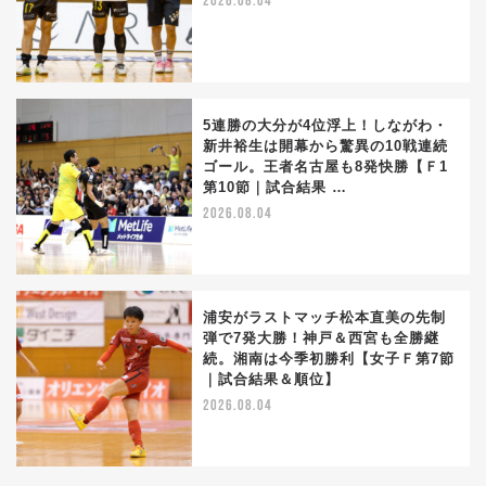
2026.08.04
5連勝の大分が4位浮上！しながわ・
新井裕生は開幕から驚異の10戦連続
ゴール。王者名古屋も8発快勝【Ｆ1
第10節｜試合結果 …
2026.08.04
浦安がラストマッチ松本直美の先制
弾で7発大勝！神戸＆西宮も全勝継
続。湘南は今季初勝利【女子Ｆ第7節
｜試合結果＆順位】
2026.08.04