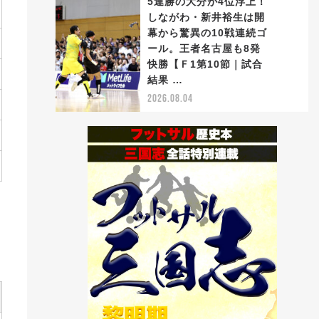
5連勝の大分が4位浮上！
しながわ・新井裕生は開
幕から驚異の10戦連続ゴ
ール。王者名古屋も8発
5
快勝【Ｆ1第10節｜試合
結果 …
2026.08.04