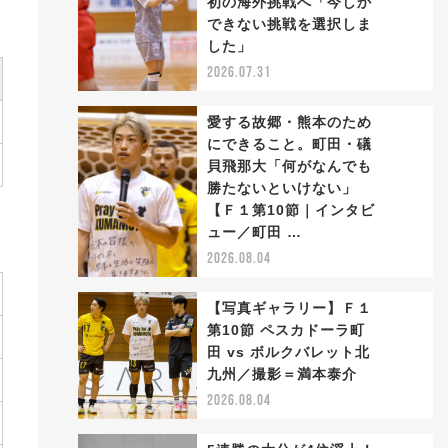
初の海外挑戦へ「今しか
2
できない挑戦を選択しま
した」
2026.07.31
愛する故郷・熊本のため
にできること。町田・礒
貝飛那大「何がなんでも
勝たないといけない」
3
【Ｆ１第10節｜インタビ
ュー／町田 …
2026.08.04
【写真ギャラリー】Ｆ１
第10節 ペスカドーラ町
田 vs ボルクバレット北
4
九州／撮影＝満本泰介
2026.08.04