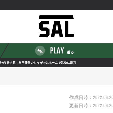
PLAY
蹴る
飾が6発快勝！昨季優勝のしながわはホームで浜松に勝利
2022.06.2
作成日時：
2022.06.2
更新日時：