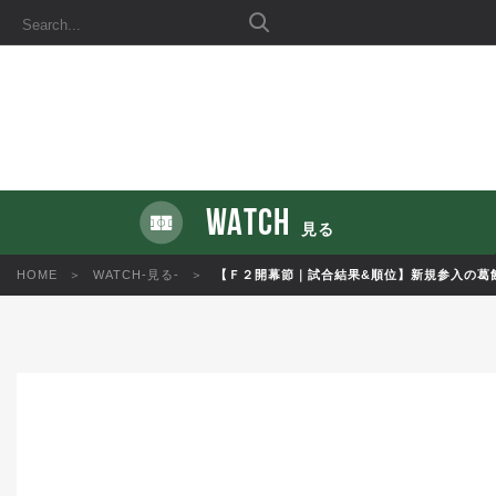
WATCH
見る
HOME
WATCH-見る-
【Ｆ２開幕節｜試合結果&順位】新規参入の葛