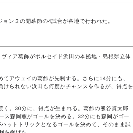
ディビジョン２の開幕節の4試合が各地で行われた。
レヴィア葛飾がポルセイド浜田の本拠地・島根県立体
めてアウェイの葛飾が先制する。さらに14分にも、
負けられない浜田も何度かチャンスを作るが、得点
続く。30分に、得点が生まれる。葛飾の熊谷貫太郎
エース森岡薫がゴールを決める。32分にも森岡がゴー
がハットトリックとなるゴールを決めて、そのまま試
勝利を挙げた。