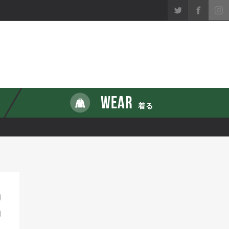
WEAR
着る
0
0