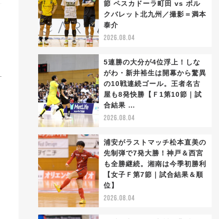
節 ペスカドーラ町田 vs ボル
クバレット北九州／撮影＝満本
泰介
2026.08.04
5連勝の大分が4位浮上！しな
がわ・新井裕生は開幕から驚異
の10戦連続ゴール。王者名古
屋も8発快勝【Ｆ1第10節｜試
合結果 …
2026.08.04
を
浦安がラストマッチ松本直美の
先制弾で7発大勝！神戸＆西宮
も全勝継続。湘南は今季初勝利
【女子Ｆ第7節｜試合結果＆順
位】
2026.08.04