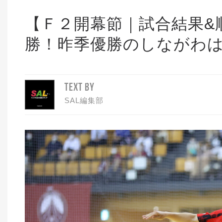
【Ｆ２開幕節｜試合結果&
勝！昨季優勝のしながわ
TEXT BY
SAL編集部