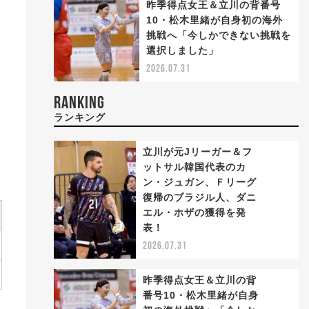
昨季得点女王＆立川の背番号
10・松木里緒が自身初の海外
挑戦へ「今しかできない挑戦を
選択しました」
2026.07.31
RANKING
ランキング
立川が元Jリーガー＆フ
ットサル韓国代表のカ
ン・ジュガン、Ｆリーグ
復帰のブラジル人、ダニ
1
エル・ホザの獲得を発
表！
2026.07.31
昨季得点女王＆立川の背
番号10・松木里緒が自身