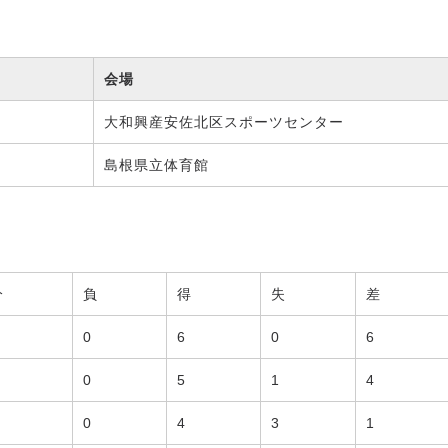
会場
大和興産安佐北区スポーツセンター
島根県立体育館
分
負
得
失
差
0
6
0
6
0
5
1
4
0
4
3
1