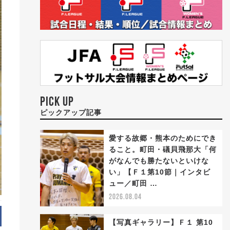
PICK UP
ピックアップ記事
愛する故郷・熊本のためにでき
ること。町田・礒貝飛那大「何
がなんでも勝たないといけな
い」【Ｆ１第10節｜インタビ
ュー／町田 …
2026.08.04
【写真ギャラリー】Ｆ１ 第10