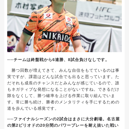
──
チームは終盤戦から
6
連勝、
8
試合負けなしです。
勝つ回数が増えてきて、みんな自信をもてているのは事
実ですが、課題はどんな試合でも出ると思っています。た
だそれも成長のチャンスだとみんなが感じているので、誰
もネガティブな発想になることがないですね。できるだけ
隙をなくして、勝つ確率を上げる作業に取り組んでいま
す。常に勝ち続け、勝者のメンタリティを手にするための
道を歩んでいる感覚です。
──
ファイナルシーズンの
2
試合はまさに大分劇場。名古屋
の第
2
ピリオドの
20
分間のパワープレーを耐え抜いた戦い