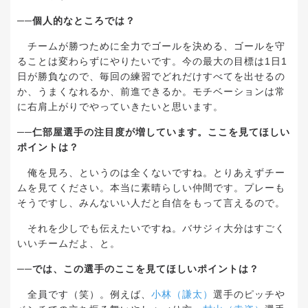
──
個人的なところでは？
チームが勝つために全力でゴールを決める、ゴールを守
ることは変わらずにやりたいです。今の最大の目標は
1
日
1
日が勝負なので、毎回の練習でどれだけすべてを出せるの
か、うまくなれるか、前進できるか。モチベーションは常
に右肩上がりでやっていきたいと思います。
──
仁部屋選手の注目度が増しています。ここを見てほしい
ポイントは？
俺を見ろ、というのは全くないですね。とりあえずチー
ムを見てください。本当に素晴らしい仲間です。プレーも
そうですし、みんないい人だと自信をもって言えるので。
それを少しでも伝えたいですね。バサジィ大分はすごく
いいチームだよ、と。
──
では、この選手のここを見てほしいポイントは？
全員です（笑）。例えば、
小林（謙太）
選手のピッチや