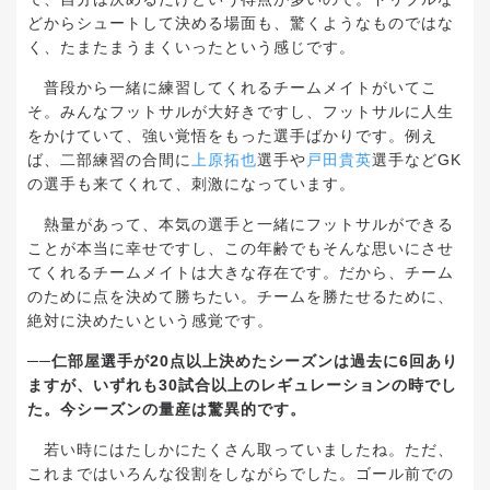
どからシュートして決める場面も、驚くようなものではな
く、たまたまうまくいったという感じです。
普段から一緒に練習してくれるチームメイトがいてこ
そ。みんなフットサルが大好きですし、フットサルに人生
をかけていて、強い覚悟をもった選手ばかりです。例え
ば、二部練習の合間に
上原拓也
選手や
戸田貴英
選手など
GK
の選手も来てくれて、刺激になっています。
熱量があって、本気の選手と一緒にフットサルができる
ことが本当に幸せですし、この年齢でもそんな思いにさせ
てくれるチームメイトは大きな存在です。だから、チーム
のために点を決めて勝ちたい。チームを勝たせるために、
絶対に決めたいという感覚です。
──
仁部屋選手が
20
点以上決めたシーズンは過去に
6
回あり
ますが、いずれも
30
試合以上のレギュレーションの時でし
た。今シーズンの量産は驚異的です。
若い時にはたしかにたくさん取っていましたね。ただ、
これまではいろんな役割をしながらでした。ゴール前での