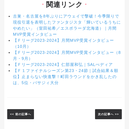
関連リンク
▼
▼
古巣・名古屋を8年ぶりにアウェイで撃破！今季限りで
現役引退を表明したファンタジスタ「輝いているうちに
やめたい」（室田祐希／エスポラーダ北海道）｜月間
MVP受賞インタビュー
【Ｆリーグ2023-2024】月間MVP受賞インタビュー
（10月）
【Ｆリーグ2023-2024】月間MVP受賞インタビュー（8
月・9月）
【Ｆリーグ2023-2024】仁部屋和弘｜SALぺディア
【Ｆ１ファイナルシーズン第23・24節｜試合結果＆順
位】止まらない快進撃！町田ラウンドをかき乱したの
は、5位・バサジィ大分
<< 前の記事へ
次の記事へ >>