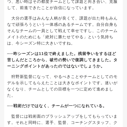
つ、悪い時はその都度チームとして課題と向き合い、克服
して、前進できたことが自信になっています。
大分の選手はみんな人柄が良くて、課題が出た時もみん
なで頑張ろうという一体感のあるチームです。自分自身も
そんなチームの一員として戦えて幸せですし、このチーム
メイトのためにも「絶対に勝たせてやる」という気持ち
は、今シーズン特に大きいですね。
──
昨シーズンは
11
位で終えました。残留争いをするほど
苦しんだところから、破竹の勢いで復調してきました。タ
ーニングポイントがあったのではないでしょうか。
狩野新監督になって、やるべきことやチームとしてのモ
デルを示してもらえたことは大きなポイントです。迷いが
なくなり、チームとしての目標を一つに定めて進めまし
た。
──
戦術だけではなく、チームが一つになれている。
監督には戦術面のブラッシュアップをしてもらっていま
す。それと同時に、選手、監督、コーチングスタッフ、ク