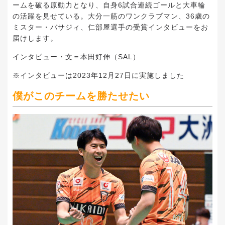
ームを破る原動力となり、自身
6
試合連続ゴールと大車輪
の活躍を見せている。大分一筋のワンクラブマン、
36
歳の
ミスター・バサジィ、仁部屋選手の受賞インタビューをお
届けします。
インタビュー・文＝本田好伸（
SAL
）
※
インタビューは
2023
年
12
月
27
日に実施しました
僕がこのチームを勝たせたい