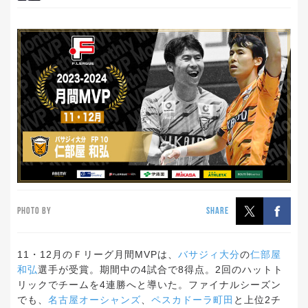
PHOTO BY
SHARE
11
・
12
月のＦリーグ月間
MVP
は、
バサジィ大分
の
仁部屋
和弘
選手が受賞。期間中の
4
試合で
8
得点。
2
回のハットト
リックでチームを
4
連勝へと導いた。ファイナルシーズン
でも、
名古屋オーシャンズ
、
ペスカドーラ町田
と上位
2
チ