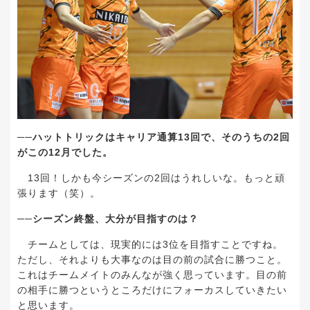
──
ハットトリックはキャリア通算
13
回で、そのうちの
2
回
がこの
12
月でした。
13
回！しかも今シーズンの
2
回はうれしいな。もっと頑
張ります（笑）。
──
シーズン終盤、大分が目指すのは？
チームとしては、現実的には
3
位を目指すことですね。
ただし、それよりも大事なのは目の前の試合に勝つこと。
これはチームメイトのみんなが強く思っています。目の前
の相手に勝つというところだけにフォーカスしていきたい
と思います。