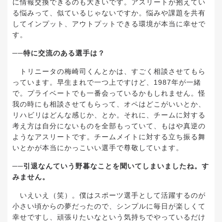
に情報交換できるのも大きいです。アスリートが抱えてい
る悩みって、似ているじゃないですか。悩みや課題を共有
してインプット、アウトプットできる環境が本当に幸せで
す。
──
特に交流のある選手は？
トリニータの梅崎司くんとかは、すごく相談させてもら
っています。早生まれで一つ上ですけど、
1987
年が一緒
で。プライベートでも一番会っているかもしれません。怪
我の時にも相談させてもらって、オペはどこがいいとか、
リハビリはどんな感じか、とか。それに、チームに対する
考え方は自分にないものを全部もっていて、もはや真逆の
ようなアスリートです。チームメイトに対する立ち振る舞
いとかが本当にかっこいい選手で尊敬しています。
──
引退なんていう野暮なことを聞いてしまいましたね。す
みません。
いえいえ（笑）。僕はスポーツ選手として活躍するのが
小さい頃からの夢だったので、シンプルに毎日が楽しくて
幸せですし、頑張りたいなという気持ちでやっているだけ