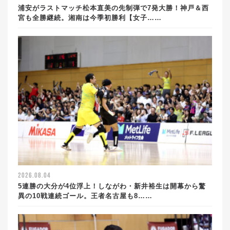
浦安がラストマッチ松本直美の先制弾で7発大勝！神戸＆西
宮も全勝継続。湘南は今季初勝利【女子……
2026.08.04
5連勝の大分が4位浮上！しながわ・新井裕生は開幕から驚
異の10戦連続ゴール。王者名古屋も8……