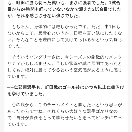
も、町田に勝ち切った戦いも、まさに強者でした。
1
試合
目から
24
時間も経っていないなかで迎えた
2
試合目でした
が、それを感じさせない強さでした。
もちろん、身体的には厳しかったです。ただ、中
1
日も
ないからこそ、反骨心というか、日程を言い訳にしたくな
い。そんなことを理由にして負けてられるかという気持ち
でした。
そういうハングリーさは、今シーズンの象徴的なメンタ
リティかもしれません。苦しい状況や試合展開であったと
しても、絶対に勝ってやるという空気感があるように感じ
ています。
──
仁部屋選手も、町田戦のゴール後はいつも以上に雄叫び
を挙げていました。
心の底から、このチームメイトと勝ちたいという思いが
あったからですね。それくらい大好きな選手ばかりなの
で、自分が責任をもって勝たせたいと思ってピッチに立っ
ています。