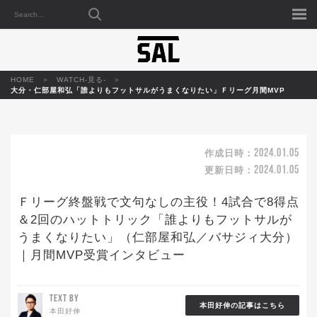
HOME
WATCH-見る-
大分・仁部屋和弘「誰よりもフットサルがうまくなりたい」Ｆリーグ月間MVP
2024.01.05
作成日時：
2024.01.05
更新日時：
Ｆリーグ終盤戦で文句なしの主役！4試合で8得点
＆2回のハットトリック「誰よりもフットサルが
うまくなりたい」（仁部屋和弘／バサジィ大分）
｜月間MVP受賞インタビュー
TEXT BY
本田好伸の記事はこちら
本田好伸