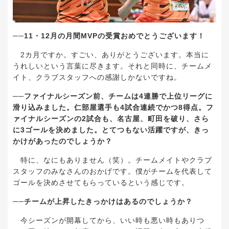
──11
・
12
月の月間
MVP
の受賞おめでとうございます！
2
カ月ですか。すごい、ありがとうございます。本当に
うれしいという言葉に尽きます。それと同時に、チームメ
イト、クラブスタッフへの感謝しかないですね。
──
ファイナルシーズン前、チームは
4
連勝で上位リーグに
滑り込みました。仁部屋選手も
4
試合連続でかつ
8
得点。フ
ァイナルシーズンの
2
試合も、名古屋、町田を破り、さら
に
3
ゴールを決めました。とてつもない活躍ですが、きっ
かけがあったのでしょうか？
特に、なにもありません（笑）。チームメイトやクラブ
スタッフのみなさんのおかげです。僕がチームを代表して
ゴールを決めさせてもらっているという感じです。
──
チームが上昇したきっかけはあるのでしょうか？
今シーズンが開幕してから、いい時も悪い時もありつ