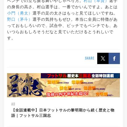
ベンチでの立ち振る舞いやしゃべり方。
村山（幸資）
選手
の身長の高さ。村山選手は、一番でかいんですよ。あとは
小門（勇太）
選手の足の太さはもっと見てほしいですね。
野口（茅斗）
選手の気持ちもぜひ。本当に全員に特徴があ
っておもしろいので、試合中、ピッチでもベンチでも、あ
いつらおもしろそうだなと見ていただけるとうれしいで
す。
SHARE
AD
【全話連載中】日本フットサルの黎明期から続く歴史と物
語｜フットサル三国志