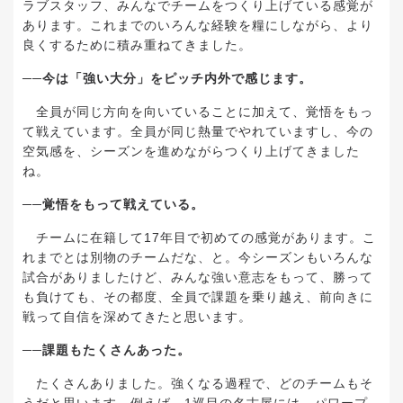
ラブスタッフ、みんなでチームをつくり上げている感覚が
あります。これまでのいろんな経験を糧にしながら、より
良くするために積み重ねてきました。
──
今は「強い大分」をピッチ内外で感じます。
全員が同じ方向を向いていることに加えて、覚悟をもっ
て戦えています。全員が同じ熱量でやれていますし、今の
空気感を、シーズンを進めながらつくり上げてきました
ね。
──
覚悟をもって戦えている。
チームに在籍して
17
年目で初めての感覚があります。こ
れまでとは別物のチームだな、と。今シーズンもいろんな
試合がありましたけど、みんな強い意志をもって、勝って
も負けても、その都度、全員で課題を乗り越え、前向きに
戦って自信を深めてきたと思います。
──
課題もたくさんあった。
たくさんありました。強くなる過程で、どのチームもそ
うだと思います。例えば、
1
巡目の名古屋には、パワープ