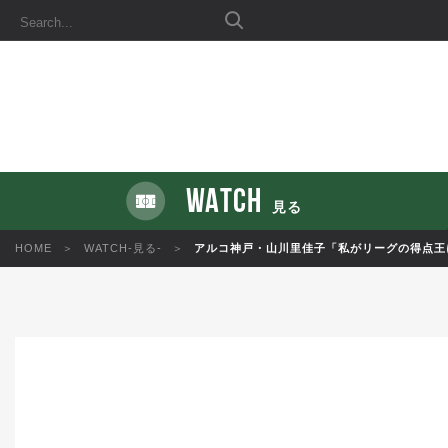
WATCH
見る
HOME
WATCH-見る-
アルコ神戸・山川里佳子「私がリーグの得点王