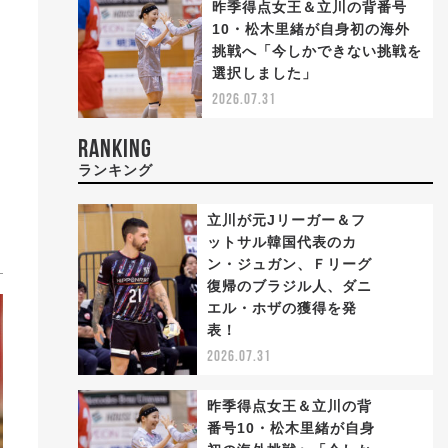
昨季得点女王＆立川の背番号
10・松木里緒が自身初の海外
挑戦へ「今しかできない挑戦を
選択しました」
2026.07.31
RANKING
ランキング
立川が元Jリーガー＆フ
ットサル韓国代表のカ
ン・ジュガン、Ｆリーグ
復帰のブラジル人、ダニ
1
エル・ホザの獲得を発
表！
2026.07.31
昨季得点女王＆立川の背
番号10・松木里緒が自身