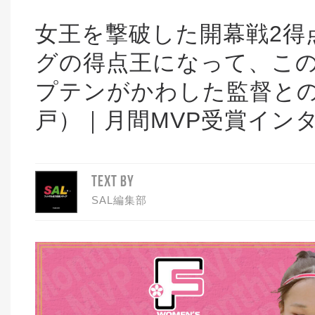
女王を撃破した開幕戦2得
グの得点王になって、こ
プテンがかわした監督と
戸）｜月間MVP受賞イン
TEXT BY
SAL編集部