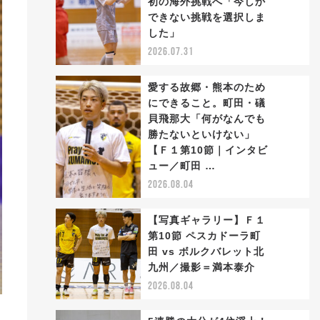
初の海外挑戦へ「今しか
2
できない挑戦を選択しま
した」
2026.07.31
愛する故郷・熊本のため
にできること。町田・礒
貝飛那大「何がなんでも
勝たないといけない」
3
【Ｆ１第10節｜インタビ
ュー／町田 …
2026.08.04
【写真ギャラリー】Ｆ１
第10節 ペスカドーラ町
田 vs ボルクバレット北
4
九州／撮影＝満本泰介
2026.08.04