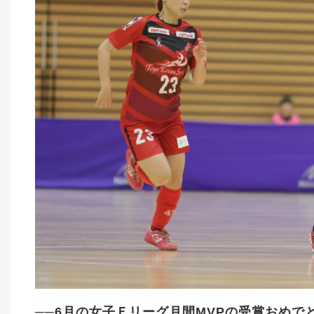
──6月の女子Ｆリーグ月間MVPの受賞おめ