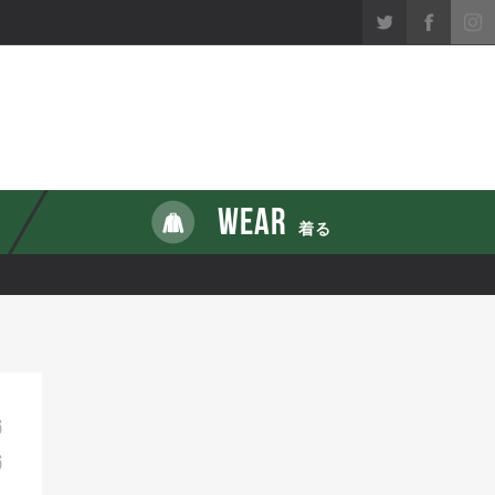
WEAR
着る
6
6