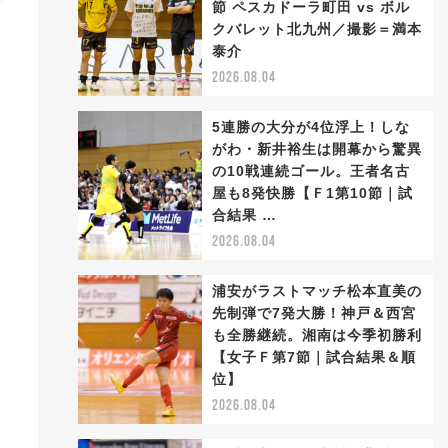
節 ペスカドーラ町田 vs ボル
クバレット北九州／撮影＝満本
泰介
2026.08.04
5連勝の大分が4位浮上！しな
がわ・新井裕生は開幕から驚異
の10戦連続ゴール。王者名古
屋も8発快勝【Ｆ1第10節｜試
合結果 …
2026.08.04
浦安がラストマッチ松本直美の
先制弾で7発大勝！神戸＆西宮
も全勝継続。湘南は今季初勝利
【女子Ｆ第7節｜試合結果＆順
位】
2026.08.04