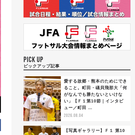
PICK UP
ピックアップ記事
愛する故郷・熊本のためにでき
ること。町田・礒貝飛那大「何
がなんでも勝たないといけな
い」【Ｆ１第10節｜インタビ
ュー／町田 …
2026.08.04
【写真ギャラリー】Ｆ１ 第10