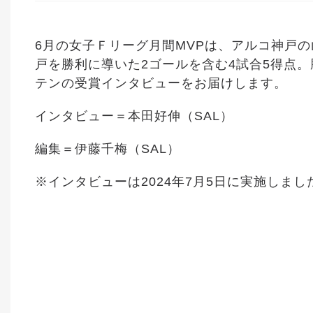
6月の女子Ｆリーグ月間MVPは、アルコ神戸
戸を勝利に導いた2ゴールを含む4試合5得点
テンの受賞インタビューをお届けします。
インタビュー＝本田好伸（
SAL
）
編集＝伊藤千梅（
SAL
）
※
インタビューは
2024
年
7
月
5
日に実施しまし