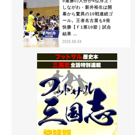
5連勝の大分が4位浮上！
しながわ・新井裕生は開
幕から驚異の10戦連続ゴ
ール。王者名古屋も8発
5
快勝【Ｆ1第10節｜試合
結果 …
2026.08.04
っ