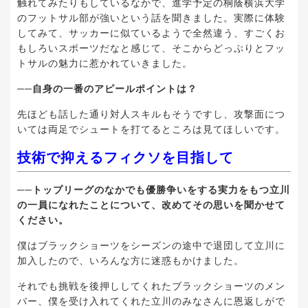
触れてみたりもしているなかで、進学予定の桐蔭横浜大学
のフットサル部が強いという話を聞きました。実際に体験
してみて、サッカーに似ているようで全然違う、すごくお
もしろいスポーツだなと感じて、そこからどっぷりとフッ
トサルの魅力に惹かれていきました。
──自身の一番のアピールポイントは？
先ほども話した通り対人スキルもそうですし、攻撃面につ
いては両足でシュートを打てるところは見てほしいです。
技術で抑えるフィクソを目指して
──トップリーグのなかでも優勝争いをする実力をもつ立川
の一員になれたことについて、改めてその思いを聞かせて
ください。
僕はブラックショーツをシーズンの途中で退団して立川に
加入したので、いろんな方に迷惑もかけました。
それでも挑戦を後押ししてくれたブラックショーツのメン
バー、僕を受け入れてくれた立川のみなさんに恩返しがで