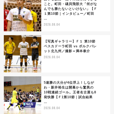
こと。町田・礒貝飛那大「何がな
んでも勝たないといけない」【Ｆ
2
１第10節｜インタビュー／町田
…
2026.08.04
【写真ギャラリー】Ｆ１ 第10節
ペスカドーラ町田 vs ボルクバレ
ット北九州／撮影＝満本泰介
3
2026.08.04
5連勝の大分が4位浮上！しなが
わ・新井裕生は開幕から驚異の
10戦連続ゴール。王者名古屋も8
4
発快勝【Ｆ1第10節｜試合結果
…
2026.08.04