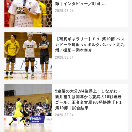
節｜インタビュー／町田 …
2026.08.04
【写真ギャラリー】Ｆ１ 第10節 ペス
カドーラ町田 vs ボルクバレット北九
州／撮影＝満本泰介
2026.08.04
5連勝の大分が4位浮上！しながわ・
新井裕生は開幕から驚異の10戦連続
ゴール。王者名古屋も8発快勝【Ｆ1
第10節｜試合結果 …
2026.08.04