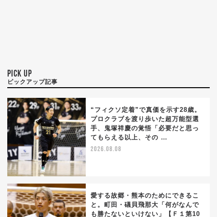
PICK UP
ピックアップ記事
“フィクソ定着”で真価を示す28歳。
プロクラブを渡り歩いた超万能型選
手、鬼塚祥慶の覚悟「必要だと思っ
てもらえる以上、その …
2026.08.08
愛する故郷・熊本のためにできるこ
と。町田・礒貝飛那大「何がなんで
も勝たないといけない」【Ｆ１第10