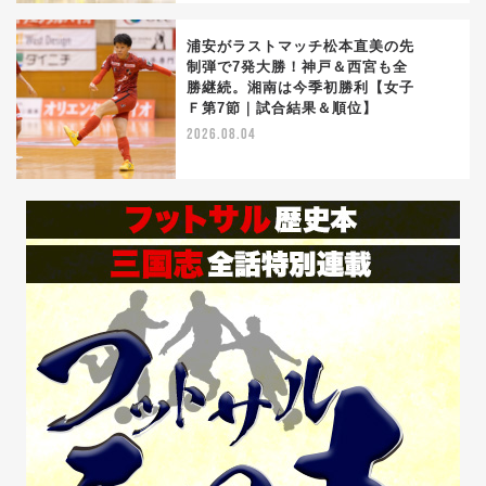
浦安がラストマッチ松本直美の先
制弾で7発大勝！神戸＆西宮も全
勝継続。湘南は今季初勝利【女子
5
Ｆ第7節｜試合結果＆順位】
2026.08.04