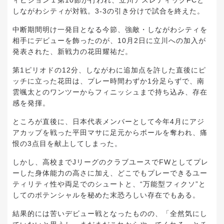
ィビジョン１第10節が行われ、立川アスレティックFCと
しながわシティが対戦。3-3の引き分けで試合を終えた。
中断期間明け一発目となる今節、強敵・しながわシティを
相手にデビューを飾ったのが、10月2日に立川への加入が
発表された、新戦力の花田耀祐だ。
第1ピリオドの12分、しながわに追加点を許した直後にピ
ッチに立った花田は、プレー時間わずか1分足らずで、南
雲颯太とのワンツーからフィニッシュまで持ち込み、存在
感を発揮。
ところが直後に、日本代表メンバーとして今年4月にアジ
アカップを戦った平田マサに足元からボールを奪われ、痛
恨の3点目を献上してしまった。
しかし、高校までJリーグのクラブユースでFWとしてプレ
ーした身体能力の高さに加え、どこでもプレーできるユー
ティリティ性や両足でのシュートと、“万能型フィクソ”と
してのポテンシャルを秘めた末恐ろしい存在でもある。
結果的には苦いデビュー戦となったものの、「全然気にし