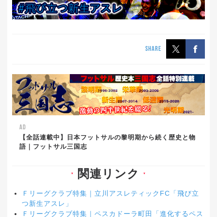
SHARE
AD
【全話連載中】日本フットサルの黎明期から続く歴史と物
語｜フットサル三国志
関連リンク
▼
▼
Ｆリーグクラブ特集｜立川アスレティックFC「飛び立
つ新生アスレ」
Ｆリーグクラブ特集｜ペスカドーラ町田「進化するペス