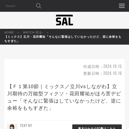
HOME
WATCH-見る-
【ミックス】立川・花田耀祐「そんなに緊張はしていなかったけど、逆に余裕をも
ちすぎた」
2024.10.15
作成日時：
2024.10.16
更新日時：
【Ｆ１第10節｜ミックス／立川vsしながわ】立
川期待の万能型フィクソ・花田耀祐がほろ苦デビ
ュー「そんなに緊張はしていなかったけど、逆に
余裕をもちすぎた」
TEXT BY
青木ひかるの記事はこちら