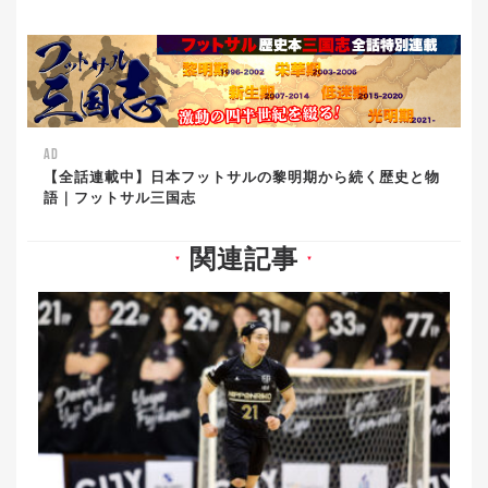
AD
【全話連載中】日本フットサルの黎明期から続く歴史と物
語｜フットサル三国志
関連記事
▼
▼