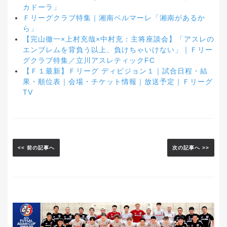
カドーラ」
Ｆリーグクラブ特集｜湘南ベルマーレ「湘南があるか
ら」
【完山徹一×上村充哉×中村充：主将座談会】「アスレの
エンブレムを背負う以上、負けちゃいけない」｜Ｆリー
グクラブ特集／立川アスレティックFC
【Ｆ１最新】Ｆリーグ ディビジョン１｜試合日程・結
果・順位表｜会場・チケット情報｜放送予定｜Ｆリーグ
TV
<< 前の記事へ
次の記事へ >>