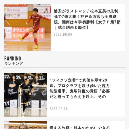
浦安がラストマッチ松本直美の先制
弾で7発大勝！神戸＆西宮も全勝継
続。湘南は今季初勝利【女子Ｆ第7節
｜試合結果＆順位】
2026.08.04
RANKING
ランキング
“フィクソ定着”で真価を示す28
歳。プロクラブを渡り歩いた超万
能型選手、鬼塚祥慶の覚悟「必要
1
だと思ってもらえる以上、その
…
2026.08.08
愛する故郷・熊本のためにできる