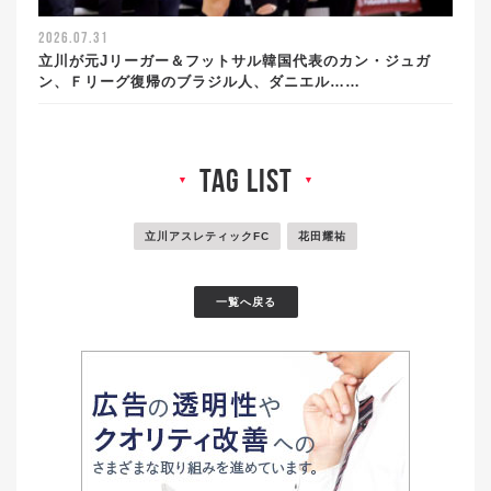
2026.07.31
立川が元Jリーガー＆フットサル韓国代表のカン・ジュガ
ン、Ｆリーグ復帰のブラジル人、ダニエル……
tag list
▼
▼
立川アスレティックFC
花田耀祐
一覧へ戻る