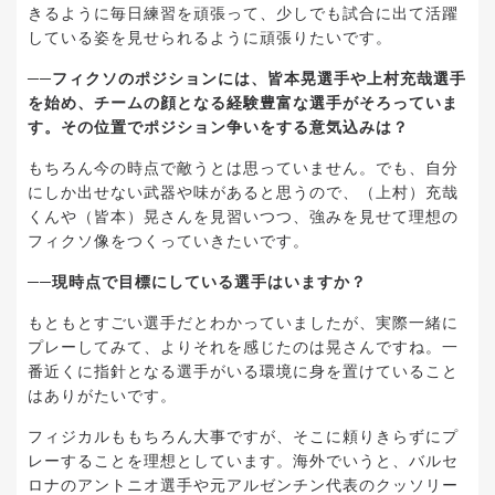
きるように毎日練習を頑張って、少しでも試合に出て活躍
している姿を見せられるように頑張りたいです。
──フィクソのポジションには、皆本晃選手や上村充哉選手
を始め、チームの顔となる経験豊富な選手がそろっていま
す。その位置でポジション争いをする意気込みは？
もちろん今の時点で敵うとは思っていません。でも、自分
にしか出せない武器や味があると思うので、（上村）充哉
くんや（皆本）晃さんを見習いつつ、強みを見せて理想の
フィクソ像をつくっていきたいです。
──現時点で目標にしている選手はいますか？
もともとすごい選手だとわかっていましたが、実際一緒に
プレーしてみて、よりそれを感じたのは晃さんですね。一
番近くに指針となる選手がいる環境に身を置けていること
はありがたいです。
フィジカルももちろん大事ですが、そこに頼りきらずにプ
レーすることを理想としています。海外でいうと、バルセ
ロナのアントニオ選手や元アルゼンチン代表のクッソリー