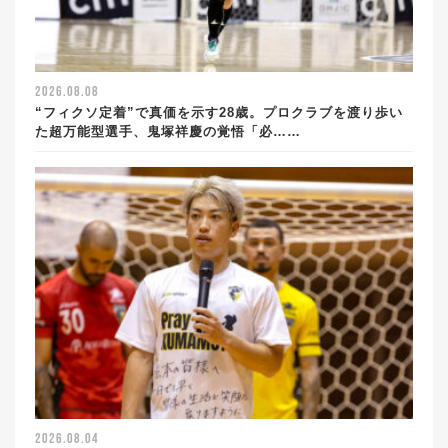
2026.08.08
“フィクソ定着”で真価を示す28歳。プロクラブを渡り歩い
た超万能型選手、鬼塚祥慶の覚悟「必……
2026.08.04