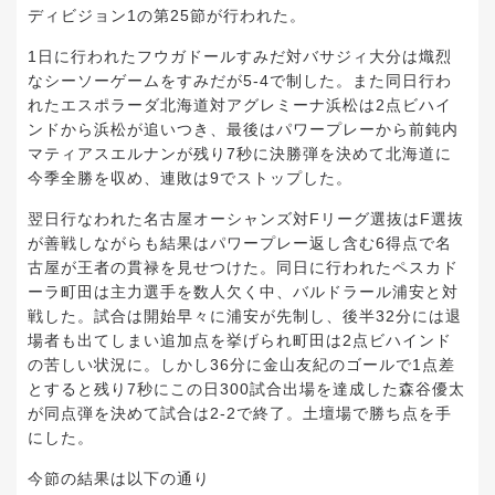
ディビジョン1の第25節が行われた。
1日に行われたフウガドールすみだ対バサジィ大分は熾烈
なシーソーゲームをすみだが5-4で制した。また同日行わ
れたエスポラーダ北海道対アグレミーナ浜松は2点ビハイ
ンドから浜松が追いつき、最後はパワープレーから前鈍内
マティアスエルナンが残り7秒に決勝弾を決めて北海道に
今季全勝を収め、連敗は9でストップした。
翌日行なわれた名古屋オーシャンズ対Fリーグ選抜はF選抜
が善戦しながらも結果はパワープレー返し含む6得点で名
古屋が王者の貫禄を見せつけた。同日に行われたペスカド
ーラ町田は主力選手を数人欠く中、バルドラール浦安と対
戦した。試合は開始早々に浦安が先制し、後半32分には退
場者も出てしまい追加点を挙げられ町田は2点ビハインド
の苦しい状況に。しかし36分に金山友紀のゴールで1点差
とすると残り7秒にこの日300試合出場を達成した森谷優太
が同点弾を決めて試合は2-2で終了。土壇場で勝ち点を手
にした。
今節の結果は以下の通り