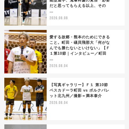
能型選手、鬼塚祥慶の覚悟「必要
1
だと思ってもらえる以上、その
…
2026.08.08
愛する故郷・熊本のためにできる
こと。町田・礒貝飛那大「何がな
んでも勝たないといけない」【Ｆ
2
１第10節｜インタビュー／町田
…
2026.08.04
【写真ギャラリー】Ｆ１ 第10節
ペスカドーラ町田 vs ボルクバレ
ット北九州／撮影＝満本泰介
3
2026.08.04