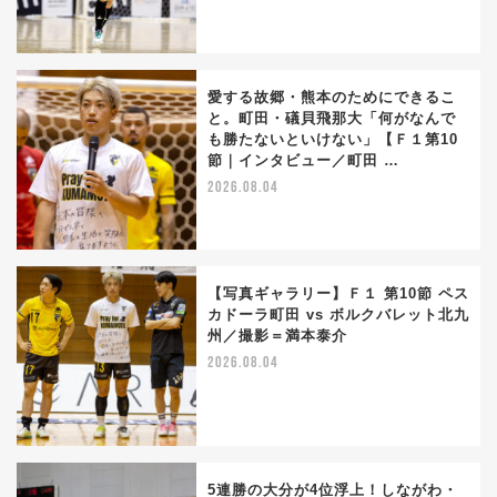
愛する故郷・熊本のためにできるこ
と。町田・礒貝飛那大「何がなんで
も勝たないといけない」【Ｆ１第10
節｜インタビュー／町田 …
2026.08.04
【写真ギャラリー】Ｆ１ 第10節 ペス
カドーラ町田 vs ボルクバレット北九
州／撮影＝満本泰介
2026.08.04
5連勝の大分が4位浮上！しながわ・