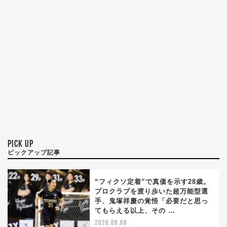
PICK UP
ピックアップ記事
“フィクソ定着”で真価を示す28歳。
プロクラブを渡り歩いた超万能型選
手、鬼塚祥慶の覚悟「必要だと思っ
てもらえる以上、その …
2026.08.08