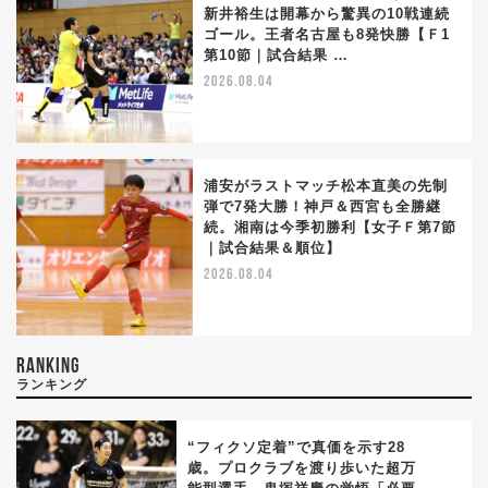
新井裕生は開幕から驚異の10戦連続
ゴール。王者名古屋も8発快勝【Ｆ1
第10節｜試合結果 …
2026.08.04
浦安がラストマッチ松本直美の先制
弾で7発大勝！神戸＆西宮も全勝継
続。湘南は今季初勝利【女子Ｆ第7節
｜試合結果＆順位】
2026.08.04
RANKING
ランキング
“フィクソ定着”で真価を示す28
歳。プロクラブを渡り歩いた超万