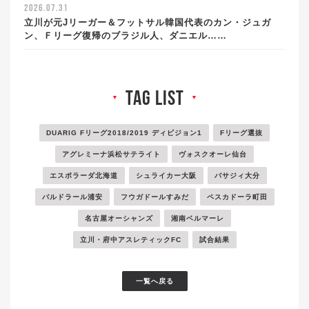
2026.07.31
立川が元Jリーガー＆フットサル韓国代表のカン・ジュガ
ン、Ｆリーグ復帰のブラジル人、ダニエル……
tag list
▼
▼
DUARIG Fリーグ2018/2019 ディビジョン1
Fリーグ選抜
アグレミーナ浜松サテライト
ヴォスクオーレ仙台
エスポラーダ北海道
シュライカー大阪
バサジィ大分
バルドラール浦安
フウガドールすみだ
ペスカドーラ町田
名古屋オーシャンズ
湘南ベルマーレ
立川・府中アスレティックFC
試合結果
一覧へ戻る