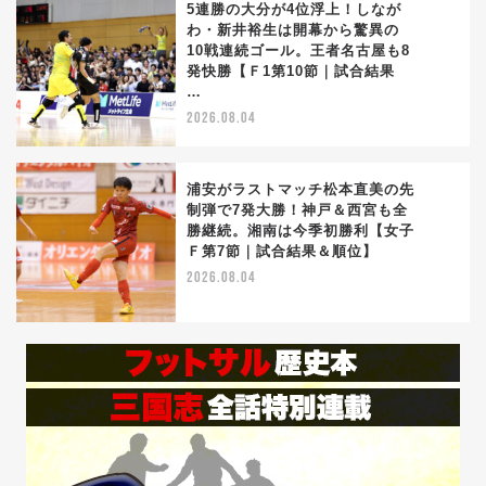
5連勝の大分が4位浮上！しなが
わ・新井裕生は開幕から驚異の
10戦連続ゴール。王者名古屋も8
4
発快勝【Ｆ1第10節｜試合結果
…
2026.08.04
浦安がラストマッチ松本直美の先
制弾で7発大勝！神戸＆西宮も全
勝継続。湘南は今季初勝利【女子
5
Ｆ第7節｜試合結果＆順位】
2026.08.04