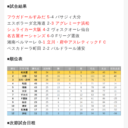
■試合結果
フウガドールすみだ 5
-4 バサジィ大分
エスポラーダ北海道 2-
3 アグレミーナ浜松
シュライカー大阪 4
-2 ヴォスクオーレ仙台
名古屋オーシャンズ 6
-0 Fリーグ選抜
湘南ベルマーレ 0-
1 立川・府中アスレティックＦＣ
ペスカドーラ町田 2-2 バルドラール浦安
■順位表
■次節試合日程