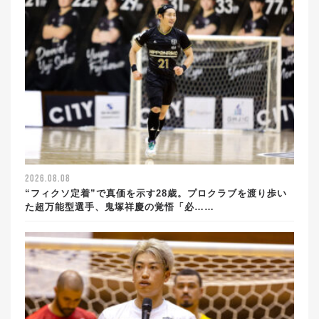
2026.08.08
“フィクソ定着”で真価を示す28歳。プロクラブを渡り歩い
た超万能型選手、鬼塚祥慶の覚悟「必……