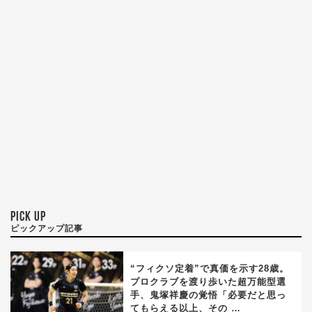
PICK UP
ピックアップ記事
“フィクソ定着”で真価を示す28歳。
プロクラブを渡り歩いた超万能型選
手、鬼塚祥慶の覚悟「必要だと思っ
てもらえる以上、その …