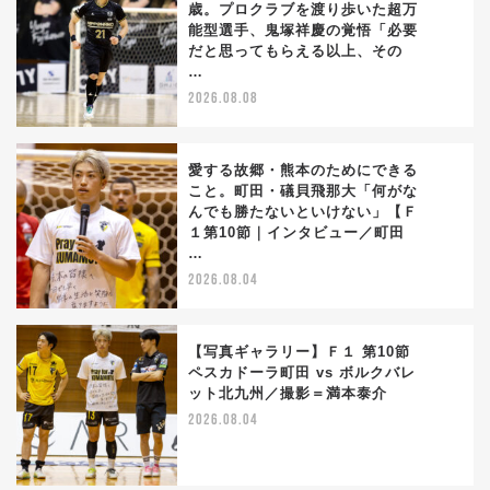
歳。プロクラブを渡り歩いた超万
能型選手、鬼塚祥慶の覚悟「必要
1
だと思ってもらえる以上、その
…
2026.08.08
愛する故郷・熊本のためにできる
こと。町田・礒貝飛那大「何がな
んでも勝たないといけない」【Ｆ
2
１第10節｜インタビュー／町田
…
2026.08.04
【写真ギャラリー】Ｆ１ 第10節
ペスカドーラ町田 vs ボルクバレ
ット北九州／撮影＝満本泰介
3
2026.08.04