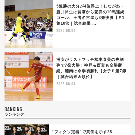
5連勝の大分が4位浮上！しながわ・
新井裕生は開幕から驚異の10戦連続
ゴール。王者名古屋も8発快勝【Ｆ1
第10節｜試合結果 …
2026.08.04
浦安がラストマッチ松本直美の先制
弾で7発大勝！神戸＆西宮も全勝継
続。湘南は今季初勝利【女子Ｆ第7節
｜試合結果＆順位】
2026.08.04
RANKING
ランキング
“フィクソ定着”で真価を示す28