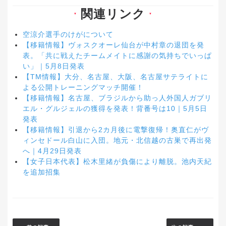
関連リンク
▼
▼
空涼介選手のけがについて
【移籍情報】ヴォスクオーレ仙台が中村章の退団を発
表。「共に戦えたチームメイトに感謝の気持ちでいっぱ
い」｜5月8日発表
【TM情報】大分、名古屋、大阪、名古屋サテライトに
よる公開トレーニングマッチ開催！
【移籍情報】名古屋、ブラジルから助っ人外国人ガブリ
エル・グルジェルの獲得を発表！背番号は10｜5月5日
発表
【移籍情報】引退から2カ月後に電撃復帰！奥直仁がヴ
ィンセドール白山に入団。地元・北信越の古巣で再出発
へ｜4月29日発表
【女子日本代表】松木里緒が負傷により離脱。池内天紀
を追加招集