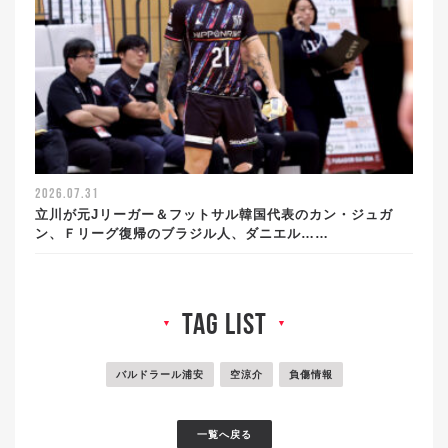
2026.07.31
立川が元Jリーガー＆フットサル韓国代表のカン・ジュガ
ン、Ｆリーグ復帰のブラジル人、ダニエル……
tag list
▼
▼
バルドラール浦安
空涼介
負傷情報
一覧へ戻る