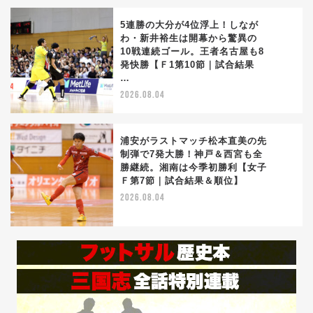
5連勝の大分が4位浮上！しなが
わ・新井裕生は開幕から驚異の
10戦連続ゴール。王者名古屋も8
4
発快勝【Ｆ1第10節｜試合結果
…
2026.08.04
浦安がラストマッチ松本直美の先
制弾で7発大勝！神戸＆西宮も全
勝継続。湘南は今季初勝利【女子
5
Ｆ第7節｜試合結果＆順位】
2026.08.04