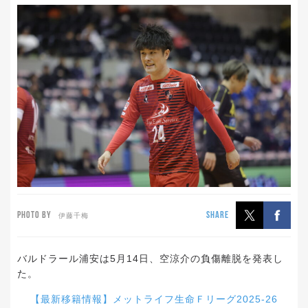
PHOTO BY
SHARE
伊藤千梅
バルドラール浦安は5月14日、空涼介の負傷離脱を発表し
た。
【最新移籍情報】メットライフ生命Ｆリーグ2025-26