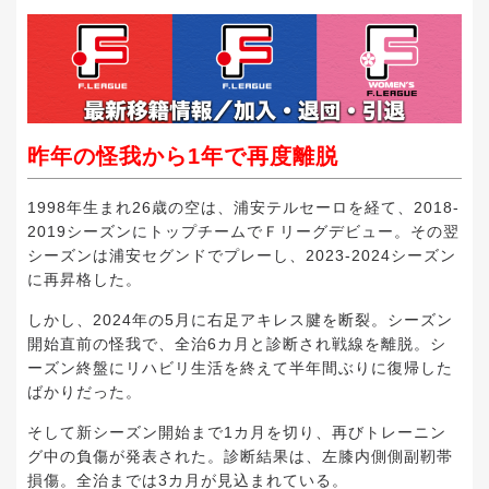
昨年の怪我から1年で再度離脱
1998年生まれ26歳の空は、浦安テルセーロを経て、2018-
2019シーズンにトップチームでＦリーグデビュー。その翌
シーズンは浦安セグンドでプレーし、2023-2024シーズン
に再昇格した。
しかし、2024年の5月に右足アキレス腱を断裂。シーズン
開始直前の怪我で、全治6カ月と診断され戦線を離脱。シ
ーズン終盤にリハビリ生活を終えて半年間ぶりに復帰した
ばかりだった。
そして新シーズン開始まで1カ月を切り、再びトレーニン
グ中の負傷が発表された。診断結果は、左膝内側側副靭帯
損傷。全治までは3カ月が見込まれている。