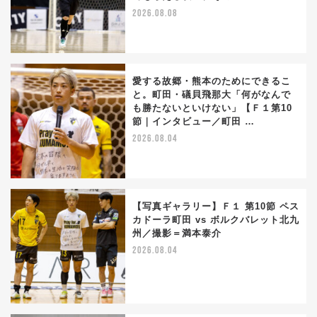
2026.08.08
愛する故郷・熊本のためにできるこ
と。町田・礒貝飛那大「何がなんで
も勝たないといけない」【Ｆ１第10
節｜インタビュー／町田 …
2026.08.04
【写真ギャラリー】Ｆ１ 第10節 ペス
カドーラ町田 vs ボルクバレット北九
州／撮影＝満本泰介
2026.08.04