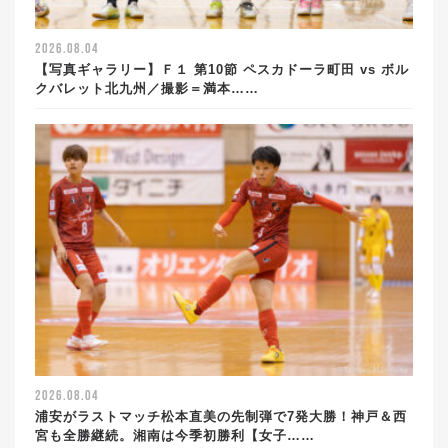
2026.08.04
【写真ギャラリー】Ｆ１ 第10節 ペスカドーラ町田 vs ボル
クバレット北九州／撮影＝満本……
2026.08.04
浦安がラストマッチ松本直美の先制弾で7発大勝！神戸＆西
宮も全勝継続。湘南は今季初勝利【女子……