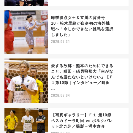
昨季得点女王＆立川の背番号
10・松木里緒が自身初の海外挑
戦へ「今しかできない挑戦を選択
2
しました」
2026.07.31
愛する故郷・熊本のためにできる
こと。町田・礒貝飛那大「何がな
んでも勝たないといけない」【Ｆ
3
１第10節｜インタビュー／町田
…
2026.08.04
【写真ギャラリー】Ｆ１ 第10節
ペスカドーラ町田 vs ボルクバレ
ット北九州／撮影＝満本泰介
4