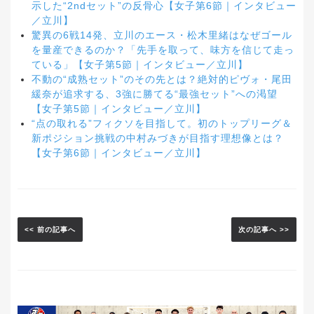
示した“2ndセット”の反骨心【女子第6節｜インタビュー
／立川】
驚異の6戦14発、立川のエース・松木里緒はなぜゴール
を量産できるのか？「先手を取って、味方を信じて走っ
ている」【女子第5節｜インタビュー／立川】
不動の“成熟セット”のその先とは？絶対的ピヴォ・尾田
緩奈が追求する、3強に勝てる“最強セット”への渇望
【女子第5節｜インタビュー／立川】
“点の取れる”フィクソを目指して。初のトップリーグ＆
新ポジション挑戦の中村みづきが目指す理想像とは？
【女子第6節｜インタビュー／立川】
<< 前の記事へ
次の記事へ >>