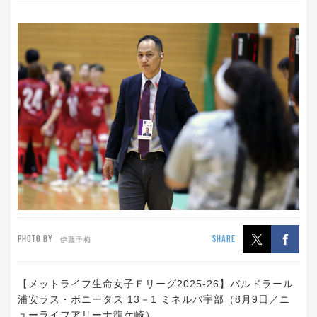
PHOTO BY
SHARE
伊藤千梅
【メットライフ生命女子Ｆリーグ2025-26】バルドラール
浦安ラス・ボニータス 13－1 ミネルバ宇部（8月9日／ニ
ューライフアリーナ龍ケ崎）