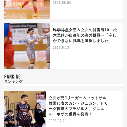
2026.08.04
昨季得点女王＆立川の背番号10・松
木里緒が自身初の海外挑戦へ「今し
かできない挑戦を選択しました」
2026.07.31
RANKING
ランキング
立川が元Jリーガー＆フットサル
韓国代表のカン・ジュガン、Ｆリ
ーグ復帰のブラジル人、ダニエ
1
ル・ホザの獲得を発表！
2026.07.31