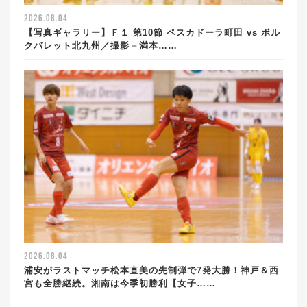
2026.08.04
【写真ギャラリー】Ｆ１ 第10節 ペスカドーラ町田 vs ボル
クバレット北九州／撮影＝満本……
2026.08.04
浦安がラストマッチ松本直美の先制弾で7発大勝！神戸＆西
宮も全勝継続。湘南は今季初勝利【女子……