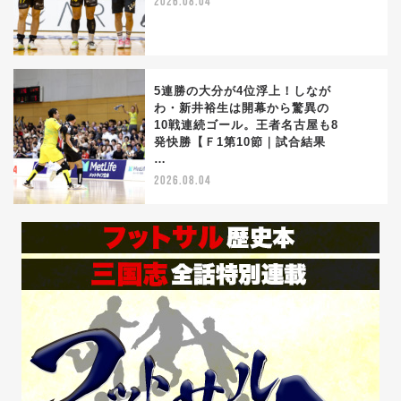
2026.08.04
5連勝の大分が4位浮上！しなが
わ・新井裕生は開幕から驚異の
10戦連続ゴール。王者名古屋も8
5
発快勝【Ｆ1第10節｜試合結果
…
2026.08.04