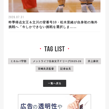
2026.07.31
昨季得点女王＆立川の背番号10・松木里緒が自身初の海外
挑戦へ「今しかできない挑戦を選択しま……
tag list
▼
▼
ミネルバ宇部
メットライフ生命女子Ｆリーグ2025-26
井上麻衣
宮嶋良丞監督
記者会見
一覧へ戻る