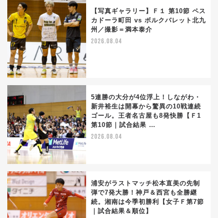
【写真ギャラリー】Ｆ１ 第10節 ペス
カドーラ町田 vs ボルクバレット北九
州／撮影＝満本泰介
2026.08.04
5連勝の大分が4位浮上！しながわ・
新井裕生は開幕から驚異の10戦連続
ゴール。王者名古屋も8発快勝【Ｆ1
第10節｜試合結果 …
2026.08.04
浦安がラストマッチ松本直美の先制
弾で7発大勝！神戸＆西宮も全勝継
続。湘南は今季初勝利【女子Ｆ第7節
｜試合結果＆順位】