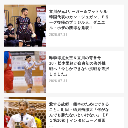
立川が元Jリーガー＆フットサル
韓国代表のカン・ジュガン、Ｆリ
ーグ復帰のブラジル人、ダニエ
1
ル・ホザの獲得を発表！
2026.07.31
昨季得点女王＆立川の背番号
10・松木里緒が自身初の海外挑
戦へ「今しかできない挑戦を選択
2
しました」
2026.07.31
愛する故郷・熊本のためにできる
こと。町田・礒貝飛那大「何がな
んでも勝たないといけない」【Ｆ
3
１第10節｜インタビュー／町田
…