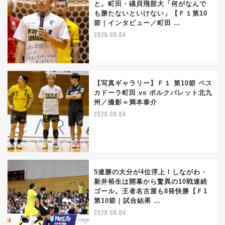
と。町田・礒貝飛那大「何がなんで
も勝たないといけない」【Ｆ１第10
節｜インタビュー／町田 …
2026.08.04
【写真ギャラリー】Ｆ１ 第10節 ペス
カドーラ町田 vs ボルクバレット北九
州／撮影＝満本泰介
2026.08.04
5連勝の大分が4位浮上！しながわ・
新井裕生は開幕から驚異の10戦連続
ゴール。王者名古屋も8発快勝【Ｆ1
第10節｜試合結果 …
2026.08.04