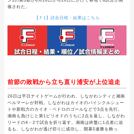
ン1の第5節が6月26日から28日にかけて各地で6試合が開
催された。
【
Ｆ1
】試合日程・結果はこちら
前節の敗戦から立ち直り浦安が上位追走
26日は平日ナイトゲームが行われ、しながわシティと湘南
ベルマーレが対戦。しながわはカイオのバイシクルシュー
トや新戦力のカイオ・ペドロのゴールなどで3点を先行。
湘南も負けじと第1ピリオドのうちに2点を返し、しながわ
リードの4－2で試合を折り返す。湘南は終盤に1点差に迫
るも、しながわが逃げ切りに成功し、開幕5連勝を飾っ