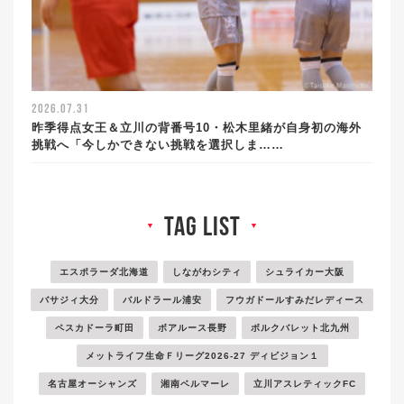
2026.07.31
昨季得点女王＆立川の背番号10・松木里緒が自身初の海外
挑戦へ「今しかできない挑戦を選択しま……
tag list
▼
▼
エスポラーダ北海道
しながわシティ
シュライカー大阪
バサジィ大分
バルドラール浦安
フウガドールすみだレディース
ペスカドーラ町田
ボアルース長野
ボルクバレット北九州
メットライフ生命Ｆリーグ2026-27 ディビジョン１
名古屋オーシャンズ
湘南ベルマーレ
立川アスレティックFC