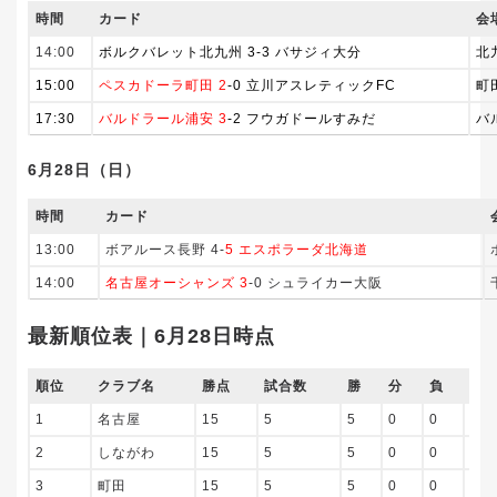
時間
カード
会
14:00
ボルクバレット北九州 3-3 バサジィ大分
北
15:00
ペスカドーラ町田 2
-0 立川アスレティックFC
町
17:30
バルドラール浦安 3
-2 フウガドールすみだ
バ
6月28日（日）
時間
カード
13:00
ボアルース長野 4-
5 エスポラーダ北海道
14:00
名古屋オーシャンズ 3
-0 シュライカー大阪
最新順位表｜6月28日時点
順位
クラブ名
勝点
試合数
勝
分
負
得
1
名古屋
15
5
5
0
0
24
2
しながわ
15
5
5
0
0
20
3
町田
15
5
5
0
0
15