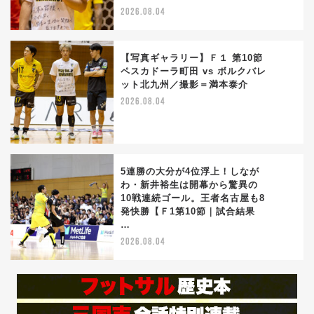
2026.08.04
【写真ギャラリー】Ｆ１ 第10節
ペスカドーラ町田 vs ボルクバレ
ット北九州／撮影＝満本泰介
4
2026.08.04
5連勝の大分が4位浮上！しなが
わ・新井裕生は開幕から驚異の
10戦連続ゴール。王者名古屋も8
5
発快勝【Ｆ1第10節｜試合結果
…
2026.08.04