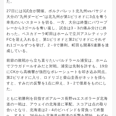
た。
27日には3試合が開催。ボルクバレット北九州vsバサジィ
大分の“九州ダービー”は北九州が第1ピリオドに3点を奪う
幸先のいいスタートを切る、一方、大分は終盤にパワープ
レーから3ゴールを奪い返し、試合は3－3の痛み分けに終
わった。ペスカドーラ町田はホームで立川アスレティック
FCを迎え入れると、第1ピリオドと第2ピリオドにそれぞ
れ1ゴールずつを挙げ、2－0で勝利。町田も開幕5連勝を達
成している。
前節の敗戦から立ち直りたいバルドラール浦安は、ホーム
でフウガドールすみだと対戦。浦安は先制を許すも、19分
にCKから高橋響が強烈なボレーシュートを叩き込み同点。
第2ピリオドに入り、ロドリゴと柴山圭吾がネットを揺ら
すと、すみだの反撃を1点に抑え、3－2で僅差をものにし
た。
ともに初勝利を目指すボアルース長野vsエスポラーダ北海
道の一戦は、アウェイの北海道に軍配。スコアは点の取り
合いとなり、北海道は2－4のビハインドを背負って終盤
へ。すると、36分から北海道が怒涛の反撃を開始。わずか