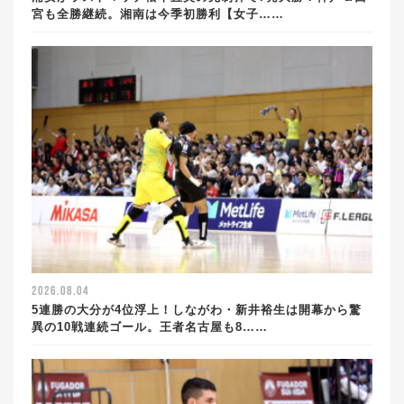
宮も全勝継続。湘南は今季初勝利【女子……
2026.08.04
5連勝の大分が4位浮上！しながわ・新井裕生は開幕から驚
異の10戦連続ゴール。王者名古屋も8……