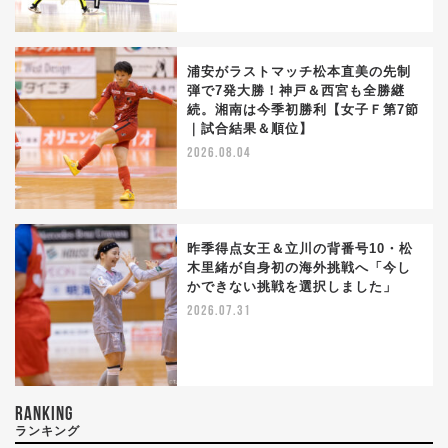
浦安がラストマッチ松本直美の先制
弾で7発大勝！神戸＆西宮も全勝継
続。湘南は今季初勝利【女子Ｆ第7節
｜試合結果＆順位】
2026.08.04
昨季得点女王＆立川の背番号10・松
木里緒が自身初の海外挑戦へ「今し
かできない挑戦を選択しました」
2026.07.31
RANKING
ランキング