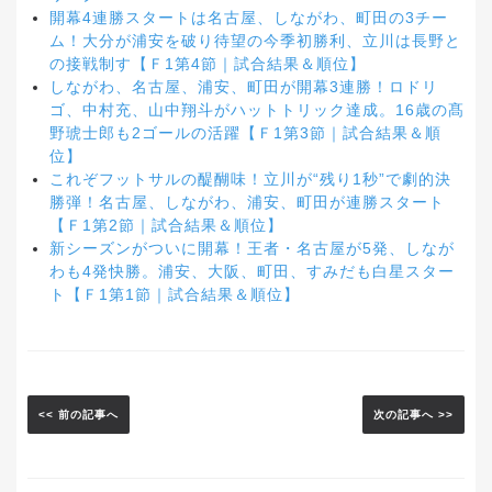
開幕4連勝スタートは名古屋、しながわ、町田の3チー
ム！大分が浦安を破り待望の今季初勝利、立川は長野と
の接戦制す【Ｆ1第4節｜試合結果＆順位】
しながわ、名古屋、浦安、町田が開幕3連勝！ロドリ
ゴ、中村充、山中翔斗がハットトリック達成。16歳の髙
野琥士郎も2ゴールの活躍【Ｆ1第3節｜試合結果＆順
位】
これぞフットサルの醍醐味！立川が“残り1秒”で劇的決
勝弾！名古屋、しながわ、浦安、町田が連勝スタート
【Ｆ1第2節｜試合結果＆順位】
新シーズンがついに開幕！王者・名古屋が5発、しなが
わも4発快勝。浦安、大阪、町田、すみだも白星スター
ト【Ｆ1第1節｜試合結果＆順位】
<< 前の記事へ
次の記事へ >>