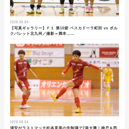
2026.08.04
【写真ギャラリー】Ｆ１ 第10節 ペスカドーラ町田 vs ボル
クバレット北九州／撮影＝満本……
2026.08.04
浦安がラストマッチ松本直美の先制弾で7発大勝！神戸＆西