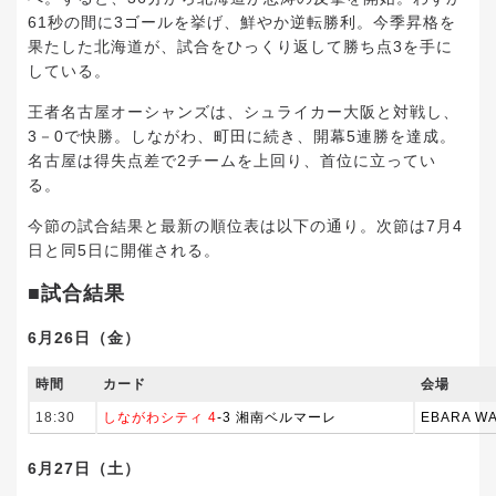
61秒の間に3ゴールを挙げ、鮮やか逆転勝利。今季昇格を
果たした北海道が、試合をひっくり返して勝ち点3を手に
している。
王者名古屋オーシャンズは、シュライカー大阪と対戦し、
3－0で快勝。しながわ、町田に続き、開幕5連勝を達成。
名古屋は得失点差で2チームを上回り、首位に立ってい
る。
今節の試合結果と最新の順位表は以下の通り。次節は7月4
日と同5日に開催される。
■試合結果
6月26日（金）
時間
カード
会場
18:30
しなが
わシティ 4
-3 湘南ベルマーレ
EBARA W
6月27日（土）