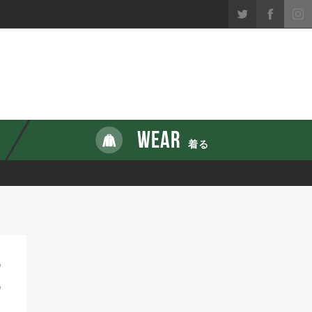
WEAR
着る
7
7