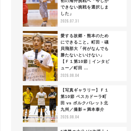
初の海外挑戦へ「今しか
2
できない挑戦を選択しま
した」
2026.07.31
愛する故郷・熊本のため
にできること。町田・礒
貝飛那大「何がなんでも
勝たないといけない」
3
【Ｆ１第10節｜インタビ
ュー／町田 …
2026.08.04
【写真ギャラリー】Ｆ１
第10節 ペスカドーラ町
田 vs ボルクバレット北
4
九州／撮影＝満本泰介
2026.08.04