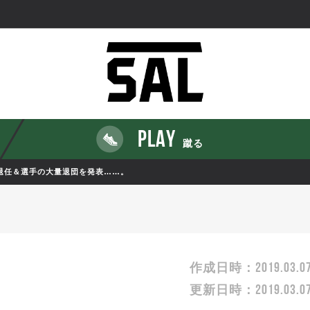
PLAY
蹴る
退任＆選手の大量退団を発表……。
2019.03.0
作成日時：
2019.03.0
更新日時：