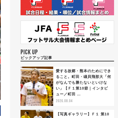
PICK UP
ピックアップ記事
愛する故郷・熊本のためにでき
ること。町田・礒貝飛那大「何
がなんでも勝たないといけな
い」【Ｆ１第10節｜インタビ
ュー／町田 …
2026.08.04
【写真ギャラリー】Ｆ１ 第10