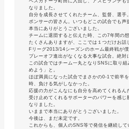
ペスカドーラ町田に入団し、アスピランチも
なりました。
自分を成長させてくれたチーム、監督、選手
ポンサーの皆さん。いつもどこの試合でも声
本当にありがとうございました。
チームに退団すると伝えた時、この7年間の
たくさんありますが、ここでは１つだけお話
Fリーグ2013/14シーズンのホーム最終戦
プレーオフ進出がなくなる大事な試合。絶対
この試合ではチーム一丸となりSNSに取り
めよう」と。
ほぼ満員になった試合でまさかの0-1で前半
時、負ける気がしなかった。
応援の力がこんなにも自分を高めてくれるん
受け止めてくれるサポーターのパワーを感じ
なりました。
いままで本当にありがとうございました。
今後は、まだ未定です。
これからも、個人のSNS等で発信を継続して