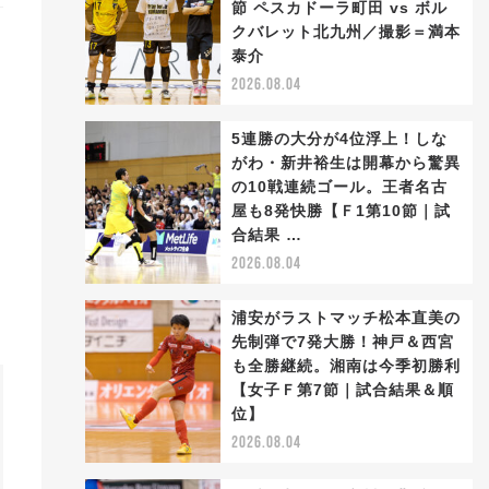
節 ペスカドーラ町田 vs ボル
クバレット北九州／撮影＝満本
泰介
2026.08.04
5連勝の大分が4位浮上！しな
がわ・新井裕生は開幕から驚異
の10戦連続ゴール。王者名古
屋も8発快勝【Ｆ1第10節｜試
り
合結果 …
2026.08.04
浦安がラストマッチ松本直美の
先制弾で7発大勝！神戸＆西宮
も全勝継続。湘南は今季初勝利
【女子Ｆ第7節｜試合結果＆順
位】
2026.08.04