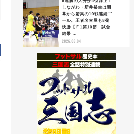
5連勝の大分が4位浮上！
しながわ・新井裕生は開
幕から驚異の10戦連続ゴ
ール。王者名古屋も8発
5
快勝【Ｆ1第10節｜試合
結果 …
2026.08.04