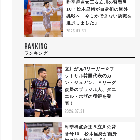
昨季得点女王＆立川の背番号
10・松木里緒が自身初の海外
挑戦へ「今しかできない挑戦を
選択しました」
2026.07.31
RANKING
ランキング
立川が元Jリーガー＆フ
ットサル韓国代表のカ
ン・ジュガン、Ｆリーグ
復帰のブラジル人、ダニ
1
エル・ホザの獲得を発
表！
2026.07.31
昨季得点女王＆立川の背
番号10・松木里緒が自身