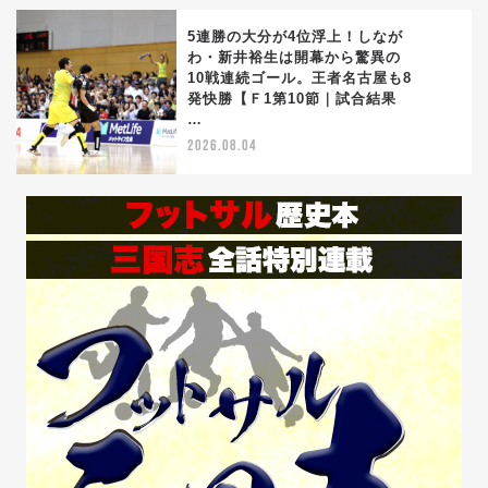
5連勝の大分が4位浮上！しなが
わ・新井裕生は開幕から驚異の
10戦連続ゴール。王者名古屋も8
5
発快勝【Ｆ1第10節｜試合結果
…
2026.08.04