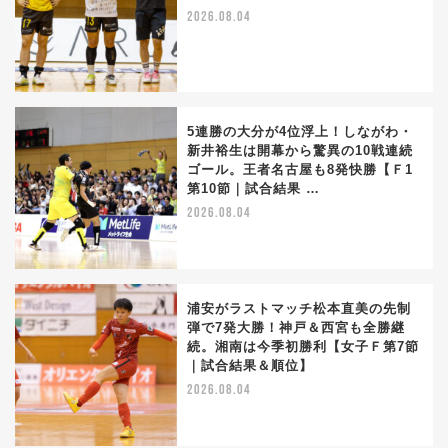
2026.08.04
5連勝の大分が4位浮上！しながわ・
新井裕生は開幕から驚異の10戦連続
ゴール。王者名古屋も8発快勝【Ｆ1
第10節｜試合結果 …
2026.08.04
浦安がラストマッチ松本直美の先制
弾で7発大勝！神戸＆西宮も全勝継
続。湘南は今季初勝利【女子Ｆ第7節
｜試合結果＆順位】
2026.08.04