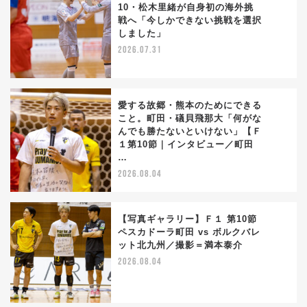
10・松木里緒が自身初の海外挑
戦へ「今しかできない挑戦を選択
2
しました」
2026.07.31
愛する故郷・熊本のためにできる
こと。町田・礒貝飛那大「何がな
んでも勝たないといけない」【Ｆ
3
１第10節｜インタビュー／町田
…
2026.08.04
【写真ギャラリー】Ｆ１ 第10節
ペスカドーラ町田 vs ボルクバレ
ット北九州／撮影＝満本泰介
4
2026.08.04