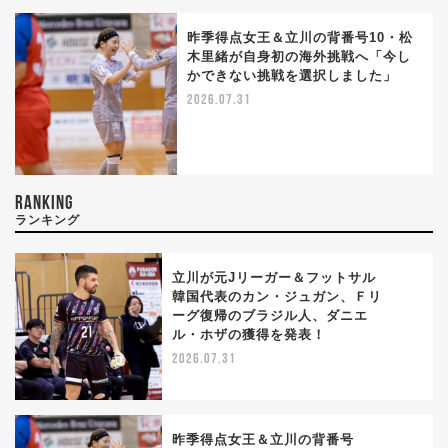
昨季得点女王＆立川の背番号10・松
木里緒が自身初の海外挑戦へ「今し
かできない挑戦を選択しました」
2026.07.31
RANKING
ランキング
立川が元Jリーガー＆フットサル
韓国代表のカン・ジュガン、Ｆリ
ーグ復帰のブラジル人、ダニエ
1
ル・ホザの獲得を発表！
2026.07.31
昨季得点女王＆立川の背番号