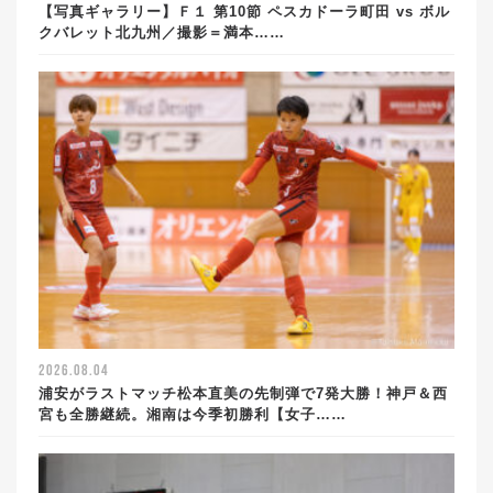
【写真ギャラリー】Ｆ１ 第10節 ペスカドーラ町田 vs ボル
クバレット北九州／撮影＝満本……
2026.08.04
浦安がラストマッチ松本直美の先制弾で7発大勝！神戸＆西
宮も全勝継続。湘南は今季初勝利【女子……