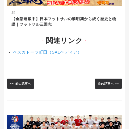
AD
【全話連載中】日本フットサルの黎明期から続く歴史と物
語｜フットサル三国志
関連リンク
▼
▼
ペスカドーラ町田（SALペディア）
<< 前の記事へ
次の記事へ >>