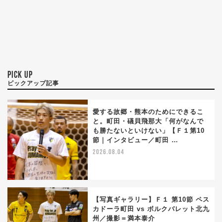
PICK UP
ピックアップ記事
愛する故郷・熊本のためにできるこ
と。町田・礒貝飛那大「何がなんで
も勝たないといけない」【Ｆ１第10
節｜インタビュー／町田 …
2026.08.04
【写真ギャラリー】Ｆ１ 第10節 ペス
カドーラ町田 vs ボルクバレット北九
州／撮影＝満本泰介