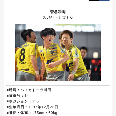
菅谷和寿
スガヤ・カズトシ
■所属：
ペスカドーラ町田
■背番号：
14
■ポジション：
アラ
■生年月日：
1997年12月28日
■身長・体重：
175cm・60kg