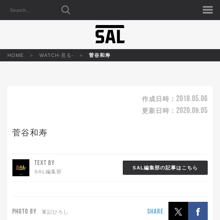
HOME
WATCH-見る-
菅谷和寿
2018.05.06
作成日時：
2020.09.05
更新日時：
菅谷和寿
TEXT BY
SAL編集部の記事はこちら
SAL編集部
PHOTO BY
SHARE
軍記ひろし