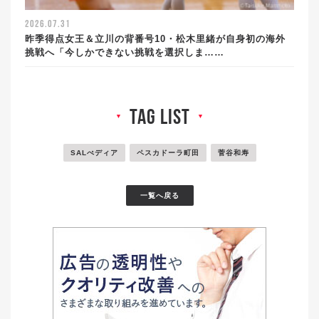
2026.07.31
昨季得点女王＆立川の背番号10・松木里緒が自身初の海外
挑戦へ「今しかできない挑戦を選択しま……
tag list
▼
▼
SALぺディア
ペスカドーラ町田
菅谷和寿
一覧へ戻る