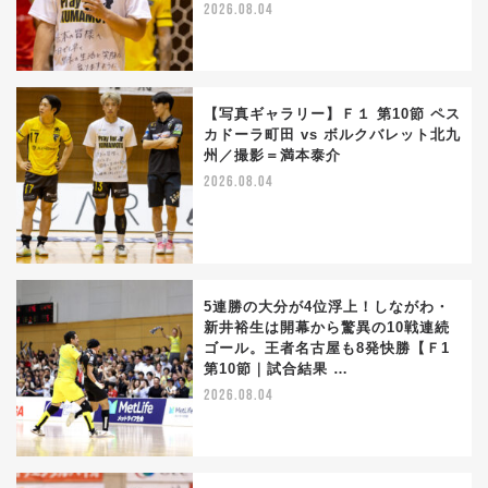
2026.08.04
【写真ギャラリー】Ｆ１ 第10節 ペス
カドーラ町田 vs ボルクバレット北九
州／撮影＝満本泰介
2026.08.04
5連勝の大分が4位浮上！しながわ・
新井裕生は開幕から驚異の10戦連続
ゴール。王者名古屋も8発快勝【Ｆ1
第10節｜試合結果 …
2026.08.04