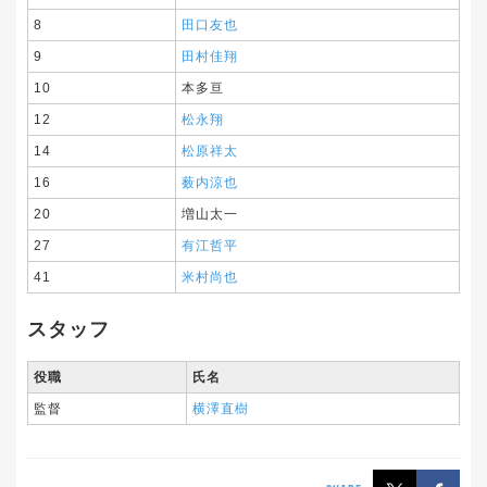
8
田口友也
9
田村佳翔
10
本多亘
12
松永翔
14
松原祥太
16
薮内涼也
20
増山太一
27
有江哲平
41
米村尚也
スタッフ
役職
氏名
監督
横澤直樹