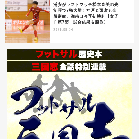
浦安がラストマッチ松本直美の先
制弾で7発大勝！神戸＆西宮も全
勝継続。湘南は今季初勝利【女子
5
Ｆ第7節｜試合結果＆順位】
2026.08.04