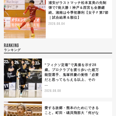
浦安がラストマッチ松本直美の先制
弾で7発大勝！神戸＆西宮も全勝継
続。湘南は今季初勝利【女子Ｆ第7節
｜試合結果＆順位】
2026.08.04
RANKING
ランキング
“フィクソ定着”で真価を示す28
歳。プロクラブを渡り歩いた超万
能型選手、鬼塚祥慶の覚悟「必要
1
だと思ってもらえる以上、その
…
2026.08.08
愛する故郷・熊本のためにできる
こと。町田・礒貝飛那大「何がな