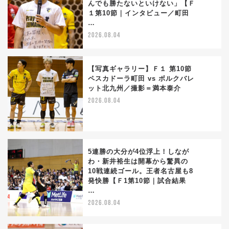
んでも勝たないといけない」【Ｆ
2
１第10節｜インタビュー／町田
…
2026.08.04
【写真ギャラリー】Ｆ１ 第10節
ペスカドーラ町田 vs ボルクバレ
ット北九州／撮影＝満本泰介
3
2026.08.04
5連勝の大分が4位浮上！しなが
わ・新井裕生は開幕から驚異の
10戦連続ゴール。王者名古屋も8
4
発快勝【Ｆ1第10節｜試合結果
…
2026.08.04