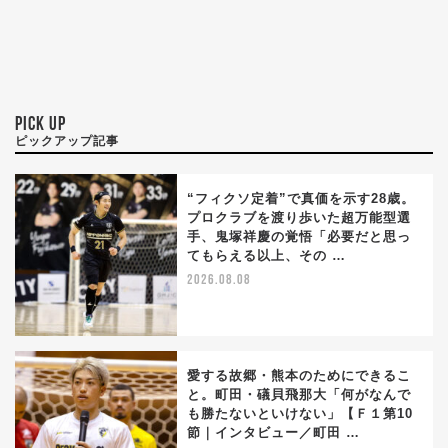
PICK UP
ピックアップ記事
“フィクソ定着”で真価を示す28歳。
プロクラブを渡り歩いた超万能型選
手、鬼塚祥慶の覚悟「必要だと思っ
てもらえる以上、その …
2026.08.08
愛する故郷・熊本のためにできるこ
と。町田・礒貝飛那大「何がなんで
も勝たないといけない」【Ｆ１第10
節｜インタビュー／町田 …