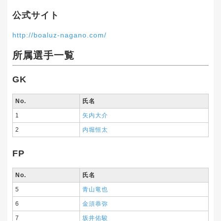
公式サイト
http://boaluz-nagano.com/
所属選手一覧
GK
No.
氏名
1
矢内大介
2
内堀恒太
FP
No.
氏名
5
青山竜也
6
金須恭弥
7
坂井佑駿