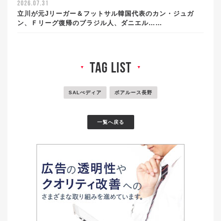
2026.07.31
立川が元Jリーガー＆フットサル韓国代表のカン・ジュガ
ン、Ｆリーグ復帰のブラジル人、ダニエル……
tag list
▼
▼
SALぺディア
ボアルース長野
一覧へ戻る