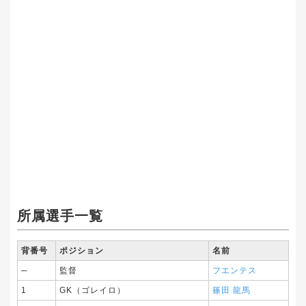
所属選手一覧
背番号
ポジション
名前
─
監督
フエンテス
1
GK（ゴレイロ）
篠田 龍馬