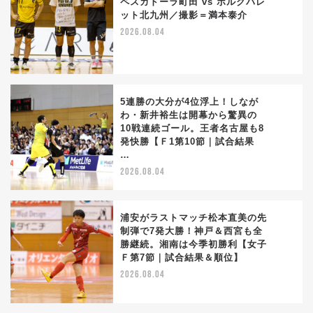
ペスカドーラ町田 vs ボルクバレ
ット北九州／撮影＝満本泰介
3
2026.08.04
5連勝の大分が4位浮上！しなが
わ・新井裕生は開幕から驚異の
10戦連続ゴール。王者名古屋も8
4
発快勝【Ｆ1第10節｜試合結果
…
2026.08.04
浦安がラストマッチ松本直美の先
制弾で7発大勝！神戸＆西宮も全
勝継続。湘南は今季初勝利【女子
5
Ｆ第7節｜試合結果＆順位】
2026.08.04