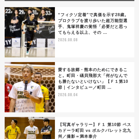
“フィクソ定着”で真価を示す28歳。
プロクラブを渡り歩いた超万能型選
手、鬼塚祥慶の覚悟「必要だと思っ
てもらえる以上、その …
2026.08.08
愛する故郷・熊本のためにできるこ
と。町田・礒貝飛那大「何がなんで
も勝たないといけない」【Ｆ１第10
節｜インタビュー／町田 …
2026.08.04
【写真ギャラリー】Ｆ１ 第10節 ペス
カドーラ町田 vs ボルクバレット北九
州／撮影＝満本泰介