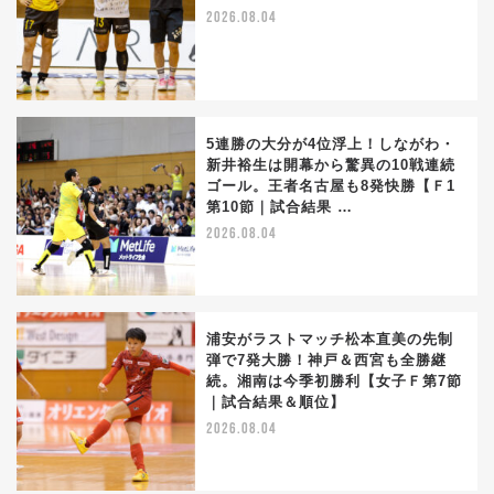
2026.08.04
5連勝の大分が4位浮上！しながわ・
新井裕生は開幕から驚異の10戦連続
ゴール。王者名古屋も8発快勝【Ｆ1
第10節｜試合結果 …
2026.08.04
浦安がラストマッチ松本直美の先制
弾で7発大勝！神戸＆西宮も全勝継
続。湘南は今季初勝利【女子Ｆ第7節
｜試合結果＆順位】
2026.08.04