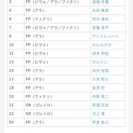
3
FP（ピヴォ／アラ／フィクソ）
鬼塚 祥慶
4
FP（アラ）
水谷 颯真
6
FP（フィクソ）
宮川 泰生
7
FP（ピヴォ／アラ／フィクソ）
安藤 良平
8
FP（アラ）
アンドレシート
10
FP（ピヴォ）
ギレルマオ
11
FP（ピヴォ）
清水 和也
13
FP（ピヴォ）
ダルラン
15
FP（アラ）
吉川 智貴
17
FP（アラ）
八木 聖人
18
FP（アラ）
金澤 空
20
FP（フィクソ）
伊集 龍二
21
GK（ゴレイロ）
田淵 広史
22
GK（ゴレイロ）
川上 翼
55
FP（アラ）
甲斐 稜人