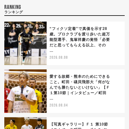
RANKING
ランキング
“フィクソ定着”で真価を示す28
歳。プロクラブを渡り歩いた超万
能型選手、鬼塚祥慶の覚悟「必要
1
だと思ってもらえる以上、その
…
2026.08.08
愛する故郷・熊本のためにできる
こと。町田・礒貝飛那大「何がな
んでも勝たないといけない」【Ｆ
2
１第10節｜インタビュー／町田
…
2026.08.04
【写真ギャラリー】Ｆ１ 第10節