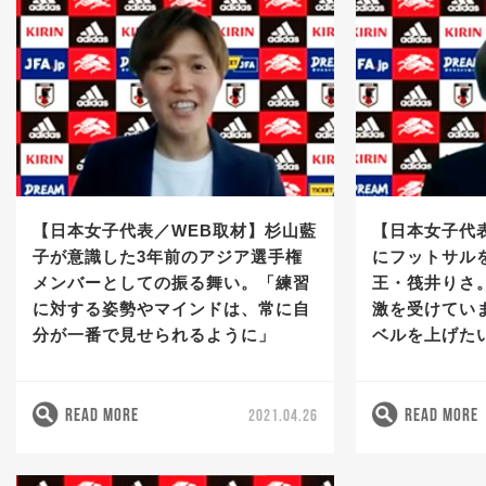
【日本女子代表／WEB取材】杉山藍
【日本女子代
子が意識した3年前のアジア選手権
にフットサル
メンバーとしての振る舞い。「練習
王・筏井りさ
に対する姿勢やマインドは、常に自
激を受けてい
分が一番で見せられるように」
ベルを上げた
READ MORE
READ MORE
2021.04.26