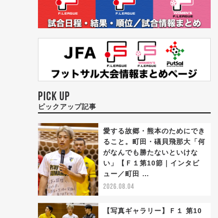
PICK UP
ピックアップ記事
愛する故郷・熊本のためにでき
ること。町田・礒貝飛那大「何
がなんでも勝たないといけな
い」【Ｆ１第10節｜インタビ
ュー／町田 …
2026.08.04
【写真ギャラリー】Ｆ１ 第10