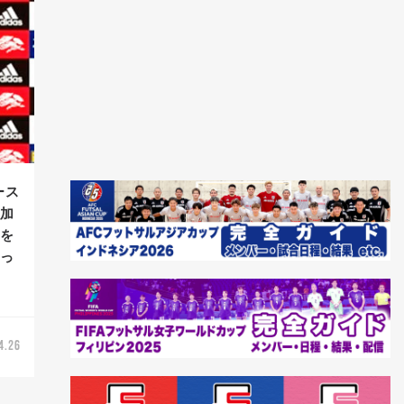
ース
参加
ルを
やっ
4.26