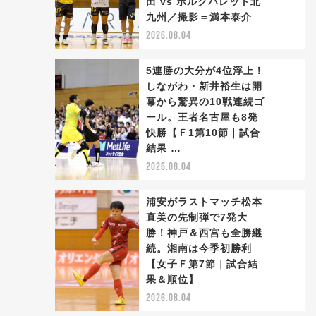
田 vs ボルクバレット北
2
九州／撮影＝満本泰介
2026.08.04
5連勝の大分が4位浮上！
しながわ・新井裕生は開
幕から驚異の10戦連続ゴ
ール。王者名古屋も8発
3
快勝【Ｆ1第10節｜試合
結果 …
2026.08.04
浦安がラストマッチ松本
直美の先制弾で7発大
勝！神戸＆西宮も全勝継
続。湘南は今季初勝利
4
【女子Ｆ第7節｜試合結
果＆順位】
2026.08.04