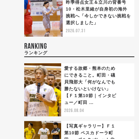
昨季得点女王＆立川の背番号
10・松木里緒が自身初の海外
挑戦へ「今しかできない挑戦を
選択しました」
2026.07.31
RANKING
ランキング
愛する故郷・熊本のため
にできること。町田・礒
貝飛那大「何がなんでも
勝たないといけない」
1
【Ｆ１第10節｜インタビ
ュー／町田 …
2026.08.04
【写真ギャラリー】Ｆ１
第10節 ペスカドーラ町