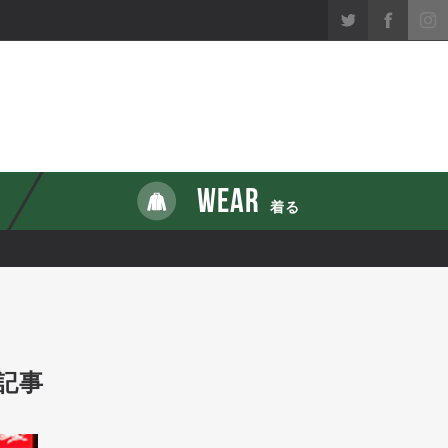
WEAR
着る
記事