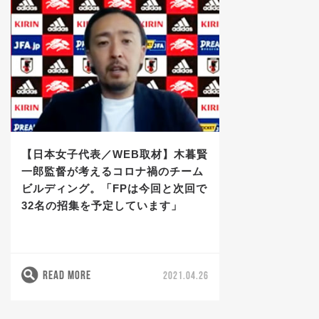
【日本女子代表／WEB取材】木暮賢
一郎監督が考えるコロナ禍のチーム
ビルディング。「FPは今回と次回で
32名の招集を予定しています」
READ MORE
2021.04.26