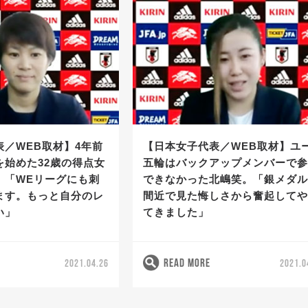
表／WEB取材】4年前
【日本女子代表／WEB取材】ユ
を始めた32歳の得点女
五輪はバックアップメンバーで
。「WEリーグにも刺
できなかった北嶋笑。「銀メダ
ます。もっと自分のレ
間近で見た悔しさから奮起して
い」
てきました」
READ MORE
2021.04.26
2021.0