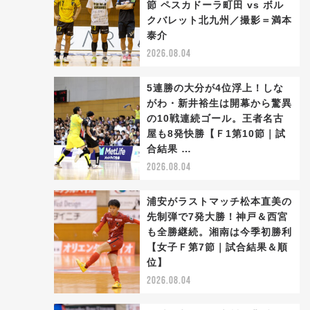
節 ペスカドーラ町田 vs ボル
クバレット北九州／撮影＝満本
泰介
2026.08.04
5連勝の大分が4位浮上！しな
がわ・新井裕生は開幕から驚異
の10戦連続ゴール。王者名古
屋も8発快勝【Ｆ1第10節｜試
合結果 …
2026.08.04
浦安がラストマッチ松本直美の
先制弾で7発大勝！神戸＆西宮
も全勝継続。湘南は今季初勝利
【女子Ｆ第7節｜試合結果＆順
位】
2026.08.04