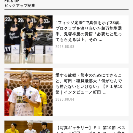
PICK UP
ピックアップ記事
“フィクソ定着”で真価を示す28歳。
プロクラブを渡り歩いた超万能型選
手、鬼塚祥慶の覚悟「必要だと思っ
てもらえる以上、その …
2026.08.08
愛する故郷・熊本のためにできるこ
と。町田・礒貝飛那大「何がなんで
も勝たないといけない」【Ｆ１第10
節｜インタビュー／町田 …
2026.08.04
【写真ギャラリー】Ｆ１ 第10節 ペス