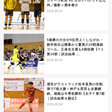
カドーラ町田 vs ボルクバレット北九
州／撮影＝満本泰介
2026.08.04
5連勝の大分が4位浮上！しながわ・
新井裕生は開幕から驚異の10戦連続
ゴール。王者名古屋も8発快勝【Ｆ1
第10節｜試合結果 …
2026.08.04
浦安がラストマッチ松本直美の先制
弾で7発大勝！神戸＆西宮も全勝継
続。湘南は今季初勝利【女子Ｆ第7節
｜試合結果＆順位】
2026.08.04