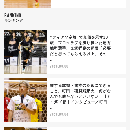
RANKING
ランキング
“フィクソ定着”で真価を示す28
歳。プロクラブを渡り歩いた超万
能型選手、鬼塚祥慶の覚悟「必要
1
だと思ってもらえる以上、その
…
2026.08.08
愛する故郷・熊本のためにできる
こと。町田・礒貝飛那大「何がな
んでも勝たないといけない」【Ｆ
2
１第10節｜インタビュー／町田
…
2026.08.04