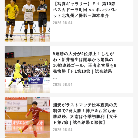
【写真ギャラリー】Ｆ１ 第10節
ペスカドーラ町田 vs ボルクバレ
ット北九州／撮影＝満本泰介
3
2026.08.04
5連勝の大分が4位浮上！しなが
わ・新井裕生は開幕から驚異の
10戦連続ゴール。王者名古屋も8
4
発快勝【Ｆ1第10節｜試合結果
…
2026.08.04
浦安がラストマッチ松本直美の先
制弾で7発大勝！神戸＆西宮も全
勝継続。湘南は今季初勝利【女子
5
Ｆ第7節｜試合結果＆順位】
2026.08.04