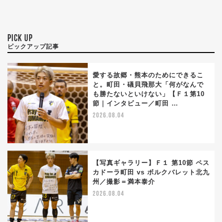
PICK UP
ピックアップ記事
愛する故郷・熊本のためにできるこ
と。町田・礒貝飛那大「何がなんで
も勝たないといけない」【Ｆ１第10
節｜インタビュー／町田 …
2026.08.04
【写真ギャラリー】Ｆ１ 第10節 ペス
カドーラ町田 vs ボルクバレット北九
州／撮影＝満本泰介
2026.08.04