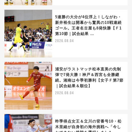
5連勝の大分が4位浮上！しながわ・
新井裕生は開幕から驚異の10戦連続
ゴール。王者名古屋も8発快勝【Ｆ1
第10節｜試合結果 …
2026.08.04
浦安がラストマッチ松本直美の先制
弾で7発大勝！神戸＆西宮も全勝継
続。湘南は今季初勝利【女子Ｆ第7節
｜試合結果＆順位】
2026.08.04
昨季得点女王＆立川の背番号10・松
木里緒が自身初の海外挑戦へ「今し