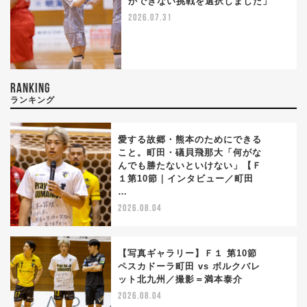
かできない挑戦を選択しました」
2026.07.31
RANKING
ランキング
愛する故郷・熊本のためにできる
こと。町田・礒貝飛那大「何がな
んでも勝たないといけない」【Ｆ
1
１第10節｜インタビュー／町田
…
2026.08.04
【写真ギャラリー】Ｆ１ 第10節
ペスカドーラ町田 vs ボルクバレ
ット北九州／撮影＝満本泰介
2
2026.08.04