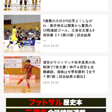
5連勝の大分が4位浮上！しなが
わ・新井裕生は開幕から驚異の
10戦連続ゴール。王者名古屋も8
3
発快勝【Ｆ1第10節｜試合結果
…
2026.08.04
浦安がラストマッチ松本直美の先
制弾で7発大勝！神戸＆西宮も全
勝継続。湘南は今季初勝利【女子
4
Ｆ第7節｜試合結果＆順位】
2026.08.04