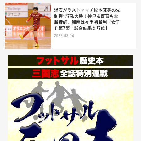
浦安がラストマッチ松本直美の先
制弾で7発大勝！神戸＆西宮も全
勝継続。湘南は今季初勝利【女子
5
Ｆ第7節｜試合結果＆順位】
2026.08.04