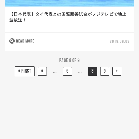
【日本代表】タイ代表との国際親善試合がフジテレビで地上
波放送！
READ MORE
2019.09.03
Page 8 of 9
« First
«
...
5
...
8
9
»