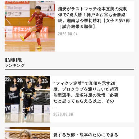
浦安がラストマッチ松本直美の先制
弾で7発大勝！神戸＆西宮も全勝継
続。湘南は今季初勝利【女子Ｆ第7節
｜試合結果＆順位】
2026.08.04
RANKING
ランキング
“フィクソ定着”で真価を示す28
歳。プロクラブを渡り歩いた超万
能型選手、鬼塚祥慶の覚悟「必要
1
だと思ってもらえる以上、その
…
2026.08.08
愛する故郷・熊本のためにできる