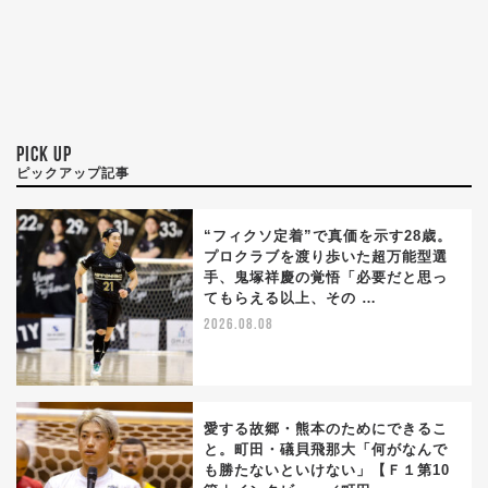
PICK UP
ピックアップ記事
“フィクソ定着”で真価を示す28歳。
プロクラブを渡り歩いた超万能型選
手、鬼塚祥慶の覚悟「必要だと思っ
てもらえる以上、その …
2026.08.08
愛する故郷・熊本のためにできるこ
と。町田・礒貝飛那大「何がなんで
も勝たないといけない」【Ｆ１第10