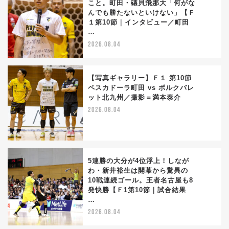
こと。町田・礒貝飛那大「何がな
んでも勝たないといけない」【Ｆ
2
１第10節｜インタビュー／町田
…
2026.08.04
【写真ギャラリー】Ｆ１ 第10節
ペスカドーラ町田 vs ボルクバレ
ット北九州／撮影＝満本泰介
3
2026.08.04
5連勝の大分が4位浮上！しなが
わ・新井裕生は開幕から驚異の
10戦連続ゴール。王者名古屋も8
4
発快勝【Ｆ1第10節｜試合結果
…
2026.08.04