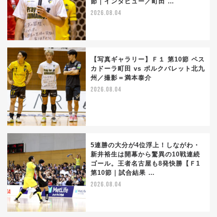
節｜インタビュー／町田 …
2026.08.04
【写真ギャラリー】Ｆ１ 第10節 ペス
カドーラ町田 vs ボルクバレット北九
州／撮影＝満本泰介
2026.08.04
5連勝の大分が4位浮上！しながわ・
新井裕生は開幕から驚異の10戦連続
ゴール。王者名古屋も8発快勝【Ｆ1
第10節｜試合結果 …
2026.08.04