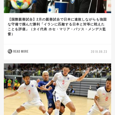
【国際親善試合】2月の親善試合で日本に連敗しながらも強固
な守備で掴んだ勝利「イランに匹敵する日本と対等に戦えた
ことを評価」（タイ代表 ホセ・マリア・パソス・メンデス監
督）
READ MORE
2019.09.23