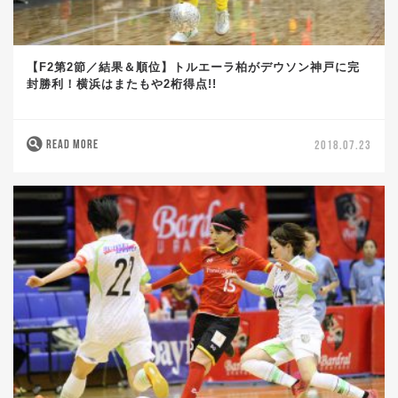
【F2第2節／結果＆順位】トルエーラ柏がデウソン神戸に完
封勝利！横浜はまたもや2桁得点!!
READ MORE
2018.07.23