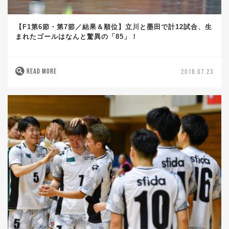
【F1第6節・第7節／結果＆順位】立川と墨田で計12試合、生
まれたゴールはなんと驚異の「85」！
READ MORE
2018.07.23