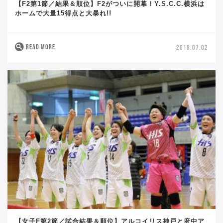
【F2第1節／結果＆順位】F2がついに開幕！Y.S.C.C.横浜は
ホームで大量15得点と大暴れ!!
READ MORE
2018.07.02
【女子F第2節／試合結果＆順位】アルコイリス神戸と府中ア