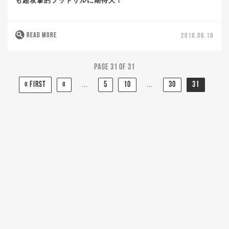
も超攻撃的フットサルに期待大！
READ MORE
2018.06.18
Page 31 of 31
« First
«
...
5
10
...
30
31