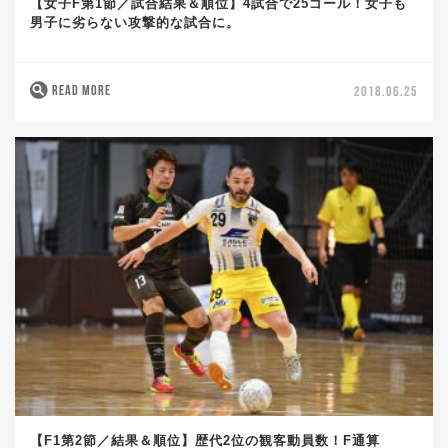
【女子F第1節／試合結果＆順位】4試合で25ゴール！女子も
男子に劣らない攻撃的な試合に。
READ MORE
2018.06.25
【F1第2節／結果＆順位】歴代2位の観客動員数！F通算