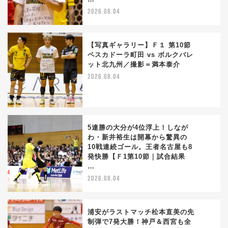
2026.08.04
【写真ギャラリー】Ｆ１ 第10節
ペスカドーラ町田 vs ボルクバレ
ット北九州／撮影＝満本泰介
3
2026.08.04
5連勝の大分が4位浮上！しなが
わ・新井裕生は開幕から驚異の
10戦連続ゴール。王者名古屋も8
4
発快勝【Ｆ1第10節｜試合結果
…
2026.08.04
浦安がラストマッチ松本直美の先
制弾で7発大勝！神戸＆西宮も全