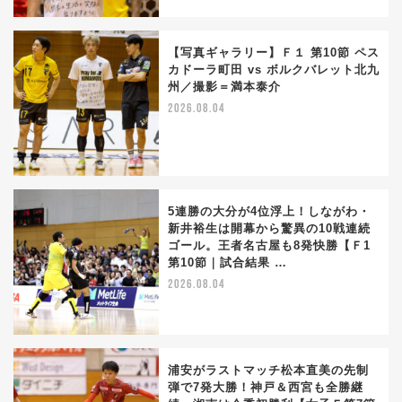
【写真ギャラリー】Ｆ１ 第10節 ペス
カドーラ町田 vs ボルクバレット北九
州／撮影＝満本泰介
2026.08.04
5連勝の大分が4位浮上！しながわ・
新井裕生は開幕から驚異の10戦連続
ゴール。王者名古屋も8発快勝【Ｆ1
第10節｜試合結果 …
2026.08.04
浦安がラストマッチ松本直美の先制
弾で7発大勝！神戸＆西宮も全勝継