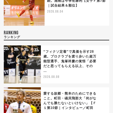
続。湘南は今季初勝利【女子Ｆ第7節
｜試合結果＆順位】
2026.08.04
RANKING
ランキング
“フィクソ定着”で真価を示す28
歳。プロクラブを渡り歩いた超万
能型選手、鬼塚祥慶の覚悟「必要
1
だと思ってもらえる以上、その
…
2026.08.08
愛する故郷・熊本のためにできる
こと。町田・礒貝飛那大「何がな
んでも勝たないといけない」【Ｆ
2
１第10節｜インタビュー／町田
…