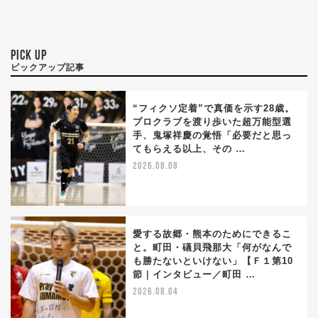
PICK UP
ピックアップ記事
“フィクソ定着”で真価を示す28歳。
プロクラブを渡り歩いた超万能型選
手、鬼塚祥慶の覚悟「必要だと思っ
てもらえる以上、その …
2026.08.08
愛する故郷・熊本のためにできるこ
と。町田・礒貝飛那大「何がなんで
も勝たないといけない」【Ｆ１第10
節｜インタビュー／町田 …
2026.08.04