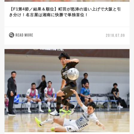
【F1第4節／結果＆順位】町田が怒涛の追い上げで大阪と引
き分け！名古屋は湘南に快勝で単独首位！
READ MORE
2018.07.09