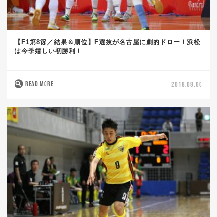
【F1第8節／結果＆順位】F選抜が名古屋に劇的ドロー！浜松
は今季嬉しい初勝利！
READ MORE
2018.08.06