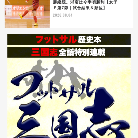
勝継続。湘南は今季初勝利【女子
5
Ｆ第7節｜試合結果＆順位】
2026.08.04