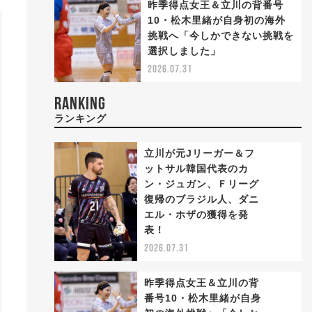
昨季得点女王＆立川の背番号
10・松木里緒が自身初の海外
挑戦へ「今しかできない挑戦を
選択しました」
2026.07.31
RANKING
ランキング
立川が元Jリーガー＆フ
ットサル韓国代表のカ
ン・ジュガン、Ｆリーグ
復帰のブラジル人、ダニ
1
エル・ホザの獲得を発
表！
2026.07.31
昨季得点女王＆立川の背
番号10・松木里緒が自身