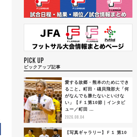
PICK UP
ピックアップ記事
愛する故郷・熊本のためにでき
ること。町田・礒貝飛那大「何
がなんでも勝たないといけな
い」【Ｆ１第10節｜インタビ
ュー／町田 …
2026.08.04
【写真ギャラリー】Ｆ１ 第10