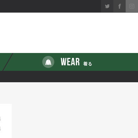
WEAR
着る
4
4