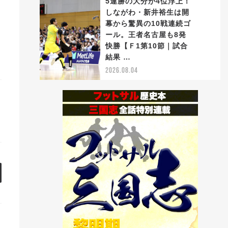
5連勝の大分が4位浮上！
しながわ・新井裕生は開
幕から驚異の10戦連続ゴ
ール。王者名古屋も8発
5
快勝【Ｆ1第10節｜試合
結果 …
2026.08.04