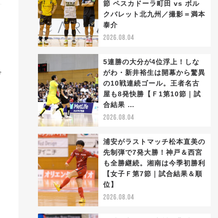
節 ペスカドーラ町田 vs ボル
クバレット北九州／撮影＝満本
泰介
2026.08.04
5連勝の大分が4位浮上！しな
がわ・新井裕生は開幕から驚異
デ
の10戦連続ゴール。王者名古
屋も8発快勝【Ｆ1第10節｜試
合結果 …
2026.08.04
浦安がラストマッチ松本直美の
先制弾で7発大勝！神戸＆西宮
も全勝継続。湘南は今季初勝利
【女子Ｆ第7節｜試合結果＆順
位】
2026.08.04