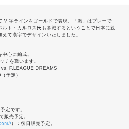
 V 字ラインをゴールドで表現、「魅」はプレーで
ベルト・カルロス氏も参戦するということで日本に親
加えて漢字でデザインいたしました。
を中心に編成。
ンマッチを戦います。
. F.LEAGUE DREAMS」
：30（予定）
売予定です。
にて販売予定。
.com//
）：後日販売予定。