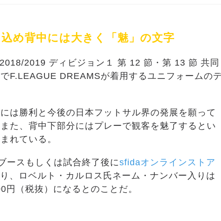
を込め背中には大きく「魅」の文字
018/2019 ディビジョン１ 第 12 節・第 13 節 共同
.LEAGUE DREAMSが着用するユニフォームの
分には勝利と今後の日本フットサル界の発展を願って
。また、背中下部分にはプレーで観客を魅了するとい
刻まれている。
oブースもしくは試合終了後に
sfidaオンラインストア
あり、ロベルト・カルロス氏ネーム・ナンバー入りは
000円（税抜）になるとのことだ。