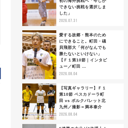
初の海外挑戦へ「今しか
2
できない挑戦を選択しま
した」
2026.07.31
愛する故郷・熊本のため
にできること。町田・礒
貝飛那大「何がなんでも
勝たないといけない」
3
【Ｆ１第10節｜インタビ
ュー／町田 …
2026.08.04
【写真ギャラリー】Ｆ１
第10節 ペスカドーラ町
田 vs ボルクバレット北
4
九州／撮影＝満本泰介
2026.08.04