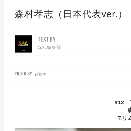
森村孝志（日本代表ver.）
TEXT BY
SAL編集部
PHOTO BY
高橋学
#12
モリ