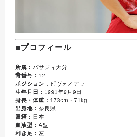
■プロフィール
所属：
バサジィ大分
背番号：
12
ポジション：
ピヴォ／アラ
生年月日：
1991年9月9日
身長・体重：
173cm・71kg
出身地：
奈良県
国籍：
日本
血液型：
A型
利き足：
左