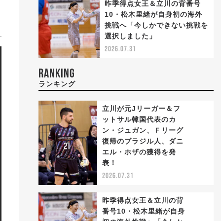
昨季得点女王＆立川の背番号
10・松木里緒が自身初の海外
挑戦へ「今しかできない挑戦を
選択しました」
2026.07.31
RANKING
ランキング
立川が元Jリーガー＆フ
ットサル韓国代表のカ
ン・ジュガン、Ｆリーグ
復帰のブラジル人、ダニ
1
エル・ホザの獲得を発
表！
2026.07.31
昨季得点女王＆立川の背
番号10・松木里緒が自身