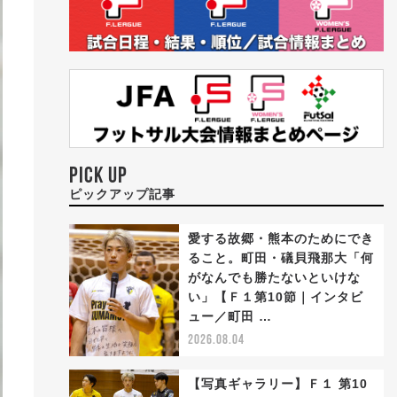
PICK UP
ピックアップ記事
愛する故郷・熊本のためにでき
ること。町田・礒貝飛那大「何
がなんでも勝たないといけな
い」【Ｆ１第10節｜インタビ
ュー／町田 …
2026.08.04
【写真ギャラリー】Ｆ１ 第10