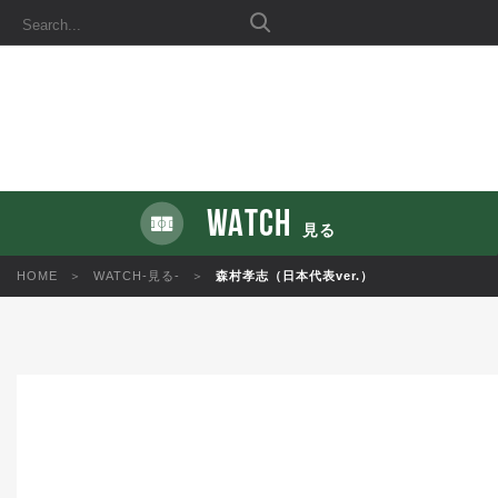
WATCH
見る
HOME
WATCH-見る-
森村孝志（日本代表ver.）