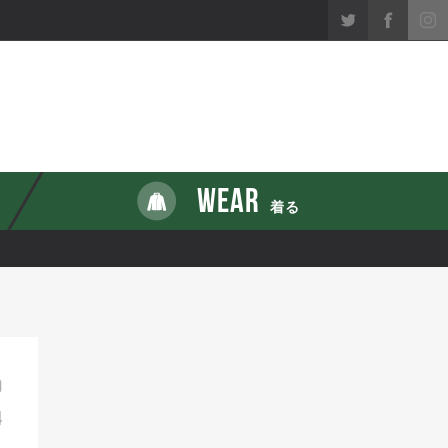
WEAR
着る
0
4