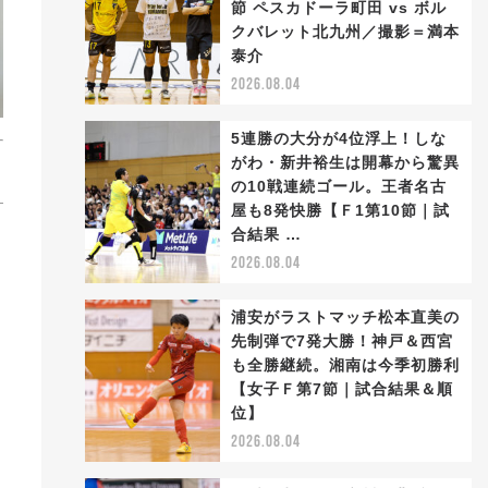
節 ペスカドーラ町田 vs ボル
クバレット北九州／撮影＝満本
泰介
2026.08.04
5連勝の大分が4位浮上！しな
がわ・新井裕生は開幕から驚異
の10戦連続ゴール。王者名古
屋も8発快勝【Ｆ1第10節｜試
合結果 …
2026.08.04
浦安がラストマッチ松本直美の
先制弾で7発大勝！神戸＆西宮
も全勝継続。湘南は今季初勝利
【女子Ｆ第7節｜試合結果＆順
位】
2026.08.04