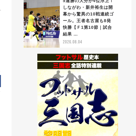
5連勝の大分が4位浮上！
しながわ・新井裕生は開
幕から驚異の10戦連続ゴ
ール。王者名古屋も8発
5
快勝【Ｆ1第10節｜試合
結果 …
2026.08.04