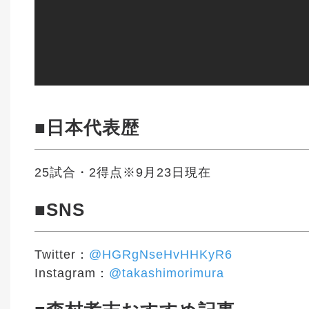
■日本代表歴
25試合・2得点※9月23日現在
■SNS
Twitter：
@HGRgNseHvHHKyR6
Instagram：
@takashimorimura