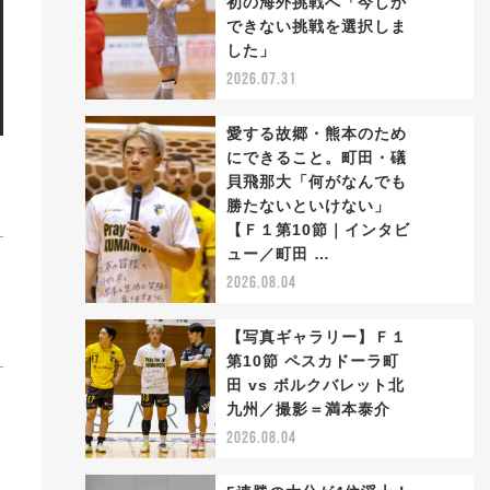
初の海外挑戦へ「今しか
2
できない挑戦を選択しま
した」
2026.07.31
愛する故郷・熊本のため
にできること。町田・礒
貝飛那大「何がなんでも
勝たないといけない」
3
【Ｆ１第10節｜インタビ
ュー／町田 …
2026.08.04
【写真ギャラリー】Ｆ１
第10節 ペスカドーラ町
田 vs ボルクバレット北
4
九州／撮影＝満本泰介
2026.08.04