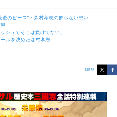
最後のピース”・森村孝志の飾らない想い
野望
レッシュでそこは負けてない」
ゴールを決めた森村孝志
SHARE