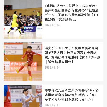
5連勝の大分が4位浮上！しながわ・
新井裕生は開幕から驚異の10戦連続
ゴール。王者名古屋も8発快勝【Ｆ1
第10節｜試合結果 …
2026.08.04
浦安がラストマッチ松本直美の先制
弾で7発大勝！神戸＆西宮も全勝継
続。湘南は今季初勝利【女子Ｆ第7節
｜試合結果＆順位】
2026.08.04
昨季得点女王＆立川の背番号10・松
木里緒が自身初の海外挑戦へ「今し
かできない挑戦を選択しました」
2026.07.31