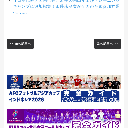
【日本代表／国内合宿】若手の内田隼太がトレーニング
キャンプに追加招集！加藤未渚実がケガのため参加辞退
へ……。
<< 前の記事へ
次の記事へ >>