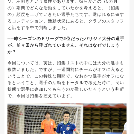
ソ、左利きという属性があります。彼らがこの（5カ月
の）期間でどんな活動をしていたかを考えると、（招集
の）頻度を上げていきたい選手たちです。選ばれるに値す
るコンディション、活動状況にあると、クラブのスタッフ
と話をする中で判断しました。
──昨シーズンのＦリーグで2位だったバサジィ大分の選手
が、前々回から呼ばれていません。それはなぜでしょう
か？
今回については、実は、招集リストの中には大分の選手も
複数いました。ですが、一週間前にチームがオフに入ると
いうことで、この特殊な期間で、なおかつ選手がオフにな
るということ、選手の活動をトータルで考えた時に、良い
状態で選手に参加してもらうのが難しいだろうという判断
で、今回は招集を控えています。