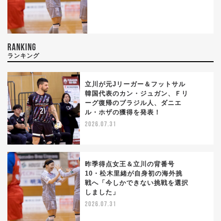
RANKING
ランキング
立川が元Jリーガー＆フットサル
韓国代表のカン・ジュガン、Ｆリ
ーグ復帰のブラジル人、ダニエ
1
ル・ホザの獲得を発表！
2026.07.31
昨季得点女王＆立川の背番号
10・松木里緒が自身初の海外挑
戦へ「今しかできない挑戦を選択
2
しました」
2026.07.31