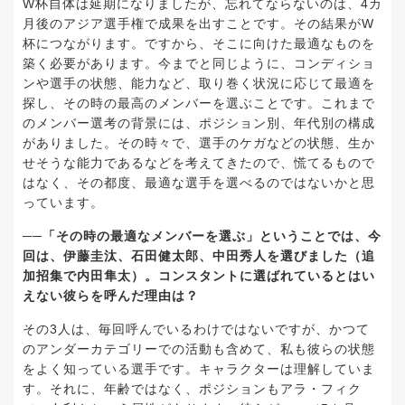
W杯自体は延期になりましたが、忘れてならないのは、4カ
月後のアジア選手権で成果を出すことです。その結果がW
杯につながります。ですから、そこに向けた最適なものを
築く必要があります。今までと同じように、コンディショ
ンや選手の状態、能力など、取り巻く状況に応じて最適を
探し、その時の最高のメンバーを選ぶことです。これまで
のメンバー選考の背景には、ポジション別、年代別の構成
がありました。その時々で、選手のケガなどの状態、生か
せそうな能力であるなどを考えてきたので、慌てるもので
はなく、その都度、最適な選手を選べるのではないかと思
っています。
──「その時の最適なメンバーを選ぶ」ということでは、今
回は、伊藤圭汰、石田健太郎、中田秀人を選びました（追
加招集で内田隼太）。コンスタントに選ばれているとはい
えない彼らを呼んだ理由は？
その3人は、毎回呼んでいるわけではないですが、かつて
のアンダーカテゴリーでの活動も含めて、私も彼らの状態
をよく知っている選手です。キャラクターは理解していま
す。それに、年齢ではなく、ポジションもアラ・フィク