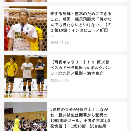
愛する故郷・熊本のためにできる
こと。町田・礒貝飛那大「何がな
んでも勝たないといけない」【Ｆ
3
１第10節｜インタビュー／町田
…
2026.08.04
【写真ギャラリー】Ｆ１ 第10節
ペスカドーラ町田 vs ボルクバレ
ット北九州／撮影＝満本泰介
4
2026.08.04
5連勝の大分が4位浮上！しなが
わ・新井裕生は開幕から驚異の
10戦連続ゴール。王者名古屋も8
5
発快勝【Ｆ1第10節｜試合結果