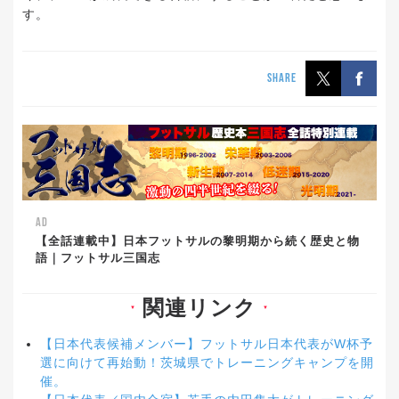
す。
SHARE
AD
【全話連載中】日本フットサルの黎明期から続く歴史と物
語｜フットサル三国志
関連リンク
▼
▼
【日本代表候補メンバー】フットサル日本代表がW杯予
選に向けて再始動！茨城県でトレーニングキャンプを開
催。