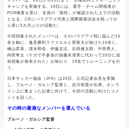
メンバーは、20日から25日まで、茨城県内でトレーニング
キャンプを実施する。19日には、選手・チーム関係者が
PCR検査を受け、全員の「陰性」が確認された上での活動
となる。2月にパラグアイ代表と国際親善試合を戦ってか
ら実に5カ月ぶりの活動だ。
今回招集されたメンバーは、そのパラグアイ戦に臨んだ16
名を軸に、逸見勝利ラファエルと星龍太が抜けた14名に、
檜山昇吾、清水和也、伊藤圭汰、石田健太郎、中田秀人、
内田隼太（ケガで不参加の加藤未渚実に代わって20日に追
加招集が発表された）が加わり、19名でトレーニングを行
う。
日本サッカー協会（JFA）は20日、公式記者会見を実施
し、ブルーノ・ガルシア監督と、吉川智貴が出席。オンラ
イン上に集まった記者に向けて、今回の活動に向けたコメ
ントを語った。
その時の最適なメンバーを選んでいる
ブルーノ・ガルシア監督