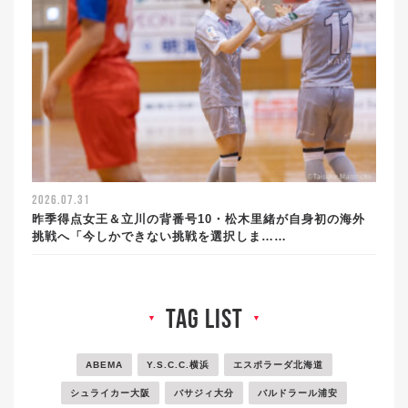
2026.07.31
昨季得点女王＆立川の背番号10・松木里緒が自身初の海外
挑戦へ「今しかできない挑戦を選択しま……
tag list
▼
▼
ABEMA
Y.S.C.C.横浜
エスポラーダ北海道
シュライカー大阪
バサジィ大分
バルドラール浦安