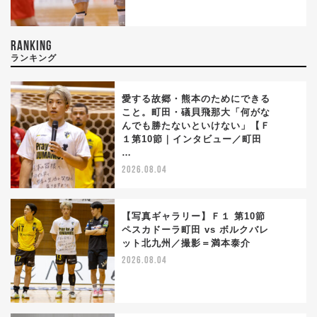
RANKING
ランキング
愛する故郷・熊本のためにできる
こと。町田・礒貝飛那大「何がな
んでも勝たないといけない」【Ｆ
1
１第10節｜インタビュー／町田
…
2026.08.04
【写真ギャラリー】Ｆ１ 第10節
ペスカドーラ町田 vs ボルクバレ
ット北九州／撮影＝満本泰介
2
2026.08.04