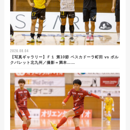
2026.08.04
【写真ギャラリー】Ｆ１ 第10節 ペスカドーラ町田 vs ボル
クバレット北九州／撮影＝満本……