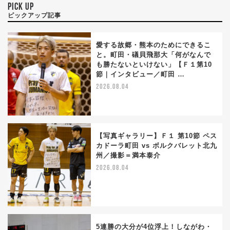
PICK UP
ピックアップ記事
愛する故郷・熊本のためにできるこ
と。町田・礒貝飛那大「何がなんで
も勝たないといけない」【Ｆ１第10
節｜インタビュー／町田 …
2026.08.04
【写真ギャラリー】Ｆ１ 第10節 ペス
カドーラ町田 vs ボルクバレット北九
州／撮影＝満本泰介
2026.08.04
5連勝の大分が4位浮上！しながわ・