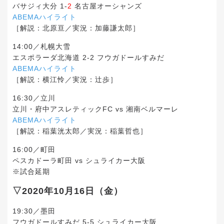
バサジィ大分 1-
2
名古屋オーシャンズ
ABEMAハイライト
［解説：北原亘／実況：加藤謙太郎］
14:00／札幌大雪
エスポラーダ北海道 2-2 フウガドールすみだ
ABEMAハイライト
［解説：横江怜／実況：辻歩］
16:30／立川
立川・府中アスレティックFC vs 湘南ベルマーレ
ABEMAハイライト
［解説：稲葉洸太郎／実況：稲葉哲也］
16:00／町田
ペスカドーラ町田 vs シュライカー大阪
※試合延期
▽2020年10月16日（金）
19:30／墨田
フウガドールすみだ 5-5 シュライカー大阪