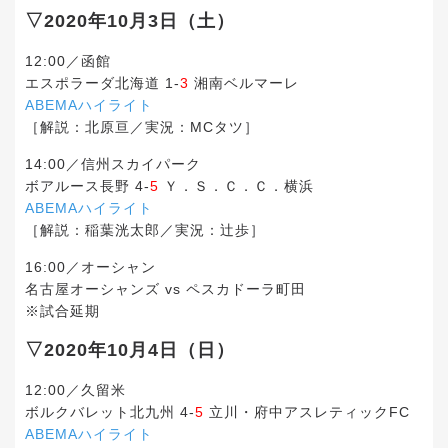
▽2020年10月3日（土）
12:00／函館
エスポラーダ北海道 1-
3
湘南ベルマーレ
ABEMAハイライト
［解説：北原亘／実況：MCタツ］
14:00／信州スカイパーク
ボアルース長野 4-
5
Ｙ．Ｓ．Ｃ．Ｃ．横浜
ABEMAハイライト
［解説：稲葉洸太郎／実況：辻歩］
16:00／オーシャン
名古屋オーシャンズ vs ペスカドーラ町田
※試合延期
▽2020年10月4日（日）
12:00／久留米
ボルクバレット北九州 4-
5
立川・府中アスレティックFC
ABEMAハイライト