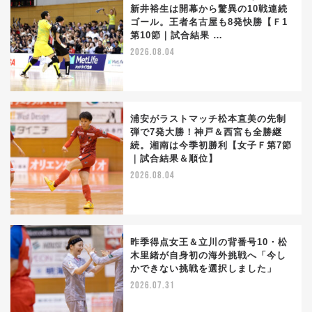
新井裕生は開幕から驚異の10戦連続
ゴール。王者名古屋も8発快勝【Ｆ1
第10節｜試合結果 …
2026.08.04
浦安がラストマッチ松本直美の先制
弾で7発大勝！神戸＆西宮も全勝継
続。湘南は今季初勝利【女子Ｆ第7節
｜試合結果＆順位】
2026.08.04
昨季得点女王＆立川の背番号10・松
木里緒が自身初の海外挑戦へ「今し
かできない挑戦を選択しました」
2026.07.31