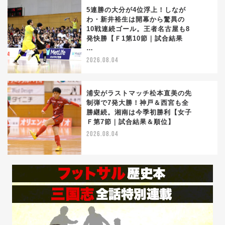
5連勝の大分が4位浮上！しなが
わ・新井裕生は開幕から驚異の
10戦連続ゴール。王者名古屋も8
3
発快勝【Ｆ1第10節｜試合結果
…
2026.08.04
浦安がラストマッチ松本直美の先
制弾で7発大勝！神戸＆西宮も全
勝継続。湘南は今季初勝利【女子
4
Ｆ第7節｜試合結果＆順位】
2026.08.04