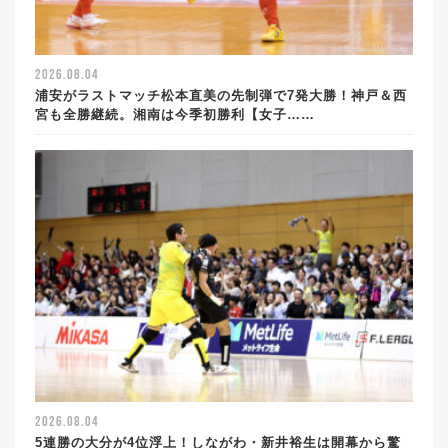
2026.08.04
浦安がラストマッチ松本直美の先制弾で7発大勝！神戸＆西
宮も全勝継続。湘南は今季初勝利【女子……
2026.08.04
5連勝の大分が4位浮上！しながわ・新井裕生は開幕から驚