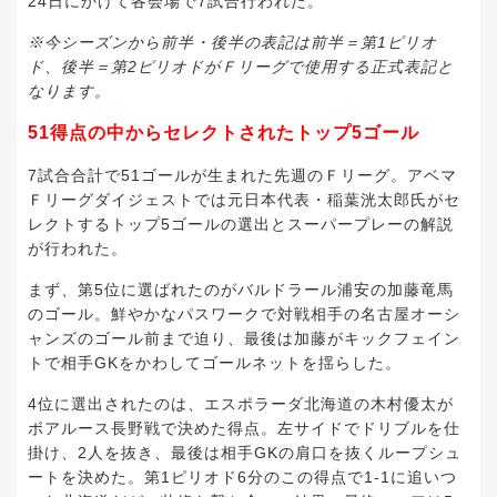
24日にかけて各会場で7試合行われた。
※今シーズンから前半・後半の表記は前半＝第1ピリオ
ド、後半＝第2ピリオドがＦリーグで使用する正式表記と
なります。
51得点の中からセレクトされたトップ5ゴール
7試合合計で51ゴールが生まれた先週のＦリーグ。アベマ
Ｆリーグダイジェストでは元日本代表・稲葉洸太郎氏がセ
レクトするトップ5ゴールの選出とスーパープレーの解説
が行われた。
まず、第5位に選ばれたのがバルドラール浦安の加藤竜馬
のゴール。鮮やかなパスワークで対戦相手の名古屋オーシ
ャンズのゴール前まで迫り、最後は加藤がキックフェイン
トで相手GKをかわしてゴールネットを揺らした。
4位に選出されたのは、エスポラーダ北海道の木村優太が
ボアルース長野戦で決めた得点。左サイドでドリブルを仕
掛け、2人を抜き、最後は相手GKの肩口を抜くループシュ
ートを決めた。第1ピリオド6分のこの得点で1-1に追いつ