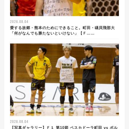
2026.08.04
愛する故郷・熊本のためにできること。町田・礒貝飛那大
「何がなんでも勝たないといけない」【Ｆ……
2026.08.04
【写真ギャラリー】Ｆ１ 第10節 ペスカドーラ町田 vs ボル