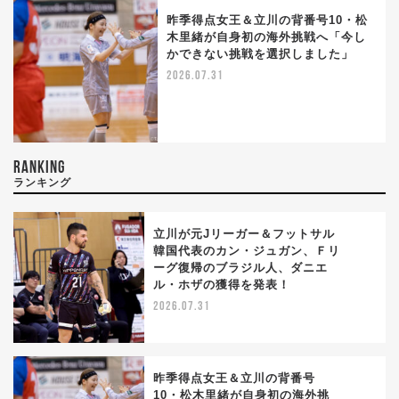
昨季得点女王＆立川の背番号10・松
木里緒が自身初の海外挑戦へ「今し
かできない挑戦を選択しました」
2026.07.31
RANKING
ランキング
立川が元Jリーガー＆フットサル
韓国代表のカン・ジュガン、Ｆリ
ーグ復帰のブラジル人、ダニエ
1
ル・ホザの獲得を発表！
2026.07.31
昨季得点女王＆立川の背番号
10・松木里緒が自身初の海外挑