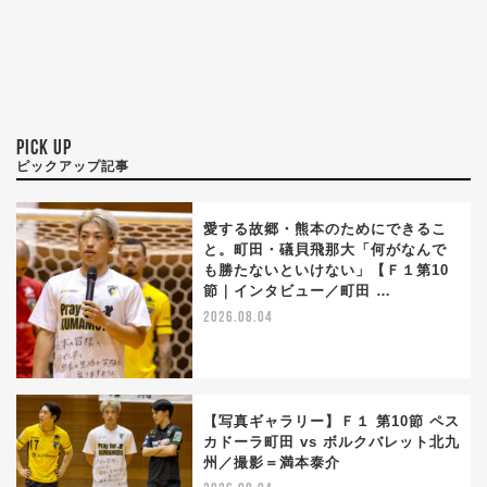
PICK UP
ピックアップ記事
愛する故郷・熊本のためにできるこ
と。町田・礒貝飛那大「何がなんで
も勝たないといけない」【Ｆ１第10
節｜インタビュー／町田 …
2026.08.04
【写真ギャラリー】Ｆ１ 第10節 ペス
カドーラ町田 vs ボルクバレット北九
州／撮影＝満本泰介