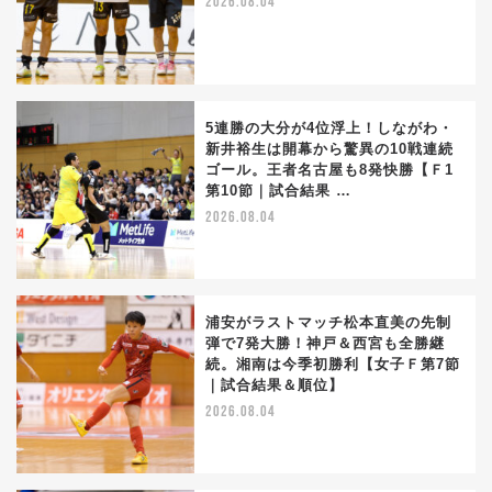
2026.08.04
5連勝の大分が4位浮上！しながわ・
新井裕生は開幕から驚異の10戦連続
ゴール。王者名古屋も8発快勝【Ｆ1
第10節｜試合結果 …
2026.08.04
浦安がラストマッチ松本直美の先制
弾で7発大勝！神戸＆西宮も全勝継
続。湘南は今季初勝利【女子Ｆ第7節
｜試合結果＆順位】
2026.08.04