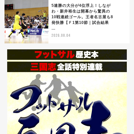
5連勝の大分が4位浮上！しなが
わ・新井裕生は開幕から驚異の
10戦連続ゴール。王者名古屋も8
5
発快勝【Ｆ1第10節｜試合結果
…
2026.08.04