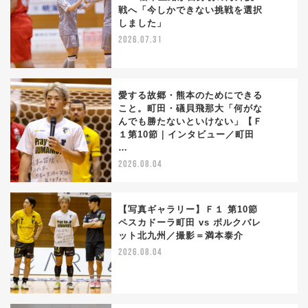
戦へ「今しかできない挑戦を選択
2
しました」
2026.07.31
愛する故郷・熊本のためにできる
こと。町田・礒貝飛那大「何がな
んでも勝たないといけない」【Ｆ
3
１第10節｜インタビュー／町田
…
2026.08.04
【写真ギャラリー】Ｆ１ 第10節
ペスカドーラ町田 vs ボルクバレ
ット北九州／撮影＝満本泰介
4
2026.08.04