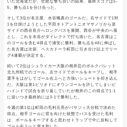
いた北海道だが、壮絶な撃ち合いの結果、最終スコアは5-
5。勝ち点1を分け合った。
そして3位が名古屋、水谷颯真のゴールだ。右サイドで1対
1を仕掛けようとした平田ネトアントニオマサノリから逆
サイドの西谷良介へロングパスを展開。西谷が中央のへ落
とし、これを水谷がダイレクトで打ち抜いた。名古屋はこ
のゴールを含む4得点で浦安に勝利。勝ち点を48に伸ばし
た名古屋は次節、ペスカドーラ町田に引き分け以上でリー
グ4連覇が決定する。
続いて2位はシュライカー大阪の相井忍のボルクバレット
北九州戦でのゴール。左サイドでボールをキープし、相手
選手をはがしてゴール右上へと力強いシュートを叩き込ん
だ。大阪は第1ピリオドにオウンゴールを許してしまいビ
ハインドで試合を折り返していたが相井のこの得点で1-1
に追いつき最終的には3-1で勝利した。
今週の第1位は町田の毛利元亮がバサジィ大分戦で決めた
得点。相手ゴールに背を向けた状態でパスを受けた毛利
は、ボールをキープすると思わせトラップで中に反転して
ゴール右上へと突き刺した。