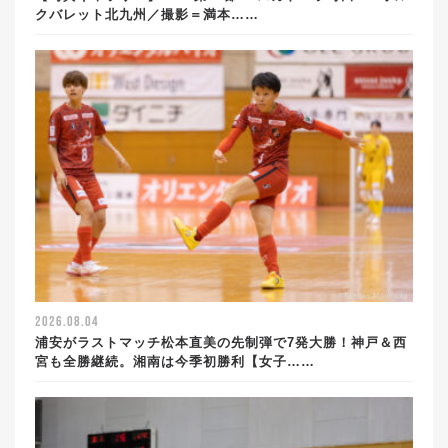
クバレット北九州／撮影＝満本……
2026.08.04
浦安がラストマッチ松本直美の先制弾で7発大勝！神戸＆西
宮も全勝継続。湘南は今季初勝利【女子……