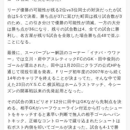
リーグ優勝の可能性が残る2位vs3位同士の対決だったが試
合は5-5で決着。勝ち点が37に延びた町田は残り試合数が3
のため、この引き分けで優勝の可能性が消滅。一方の大分
は勝ち点が36になり、残りの試合数は4。全ての試合に勝
利し、名古屋が残り5試合を全敗した場合勝ち点48で並ぶ
ことになる。
最後に、スーパープレー解説のコーナー「イナバ・ウワァ
ー」では立川・府中アスレティックFCのGK・田中俊則の
ゴールが選出された。田中は1月20日にクラブの公式HPを
通じて現役引退を発表。Ｆリーグ初年度の2007年から続く
14年のキャリアを終えることが決まってた。そんな中で迎
えた23日のY.S.C.C.横浜戦はホームラストマッチ。今シー
ズンの開幕戦以来の先発起用となった。
その試合の第1ピリオド12分に田中はGKながら先制点を決
める。相手GKがハーフウェーライン付近から打ったシュー
トをキャッチすると素早い判断で無人の相手ゴールへパン
トキック。正確なコントロールで蹴り込まれたシュートは
右ポスト内側を叩いてゴールが決まった。試合も4-1で勝