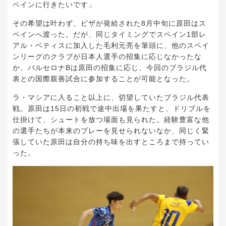
ペインに行きたいです」
その希望は叶わず、ビザが発給された8月中旬に原田はス
ペインへ渡った。だが、同じタイミングでスペイン1部レ
アル・ベティスに加入した毛利元亮を筆頭に、他のスペイ
ンリーグのクラブが日本人選手の招集に応じなかったな
か、バルセロナBは原田の招集に応じ、今回のブラジル代
表との国際親善試合に参加することが可能となった。
ラ・マシアに入ること以上に、切望していたブラジル代表
戦。原田は15日の初戦で途中出場を果たすと、ドリブルを
仕掛けて、シュートを放つ場面も見られた。経験豊富な他
の選手たちが本来のプレーを見せられないなか、同じく緊
張していた原田は自分の持ち味を出すところまで持ってい
った。