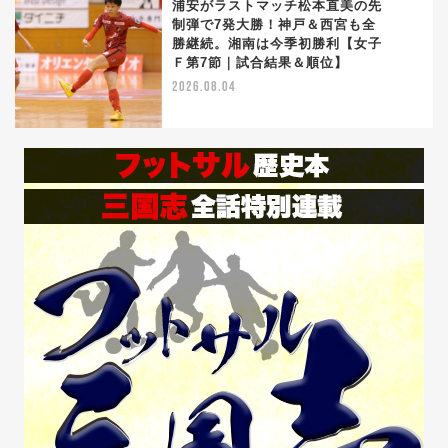
浦安がラストマッチ松本直美の先
制弾で7発大勝！神戸＆西宮も全
勝継続。湘南は今季初勝利【女子
5
Ｆ第7節｜試合結果＆順位】
2026.08.04