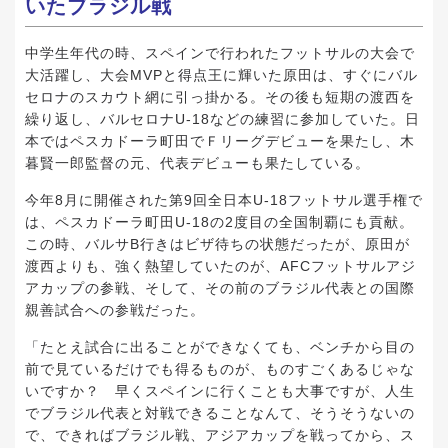
いたブラジル戦
中学生年代の時、スペインで行われたフットサルの大会で
大活躍し、大会MVPと得点王に輝いた原田は、すぐにバル
セロナのスカウト網に引っ掛かる。その後も短期の渡西を
繰り返し、バルセロナU-18などの練習に参加していた。日
本ではペスカドーラ町田でＦリーグデビューを果たし、木
暮賢一郎監督の元、代表デビューも果たしている。
今年8月に開催された第9回全日本U-18フットサル選手権で
は、ペスカドーラ町田U-18の2度目の全国制覇にも貢献。
この時、バルサB行きはビザ待ちの状態だったが、原田が
渡西よりも、強く熱望していたのが、AFCフットサルアジ
アカップの参戦、そして、その前のブラジル代表との国際
親善試合への参戦だった。
「たとえ試合に出ることができなくても、ベンチから目の
前で見ているだけでも得るものが、ものすごくあるじゃな
いですか？ 早くスペインに行くことも大事ですが、人生
でブラジル代表と対戦できることなんて、そうそうないの
で、できればブラジル戦、アジアカップを戦ってから、ス