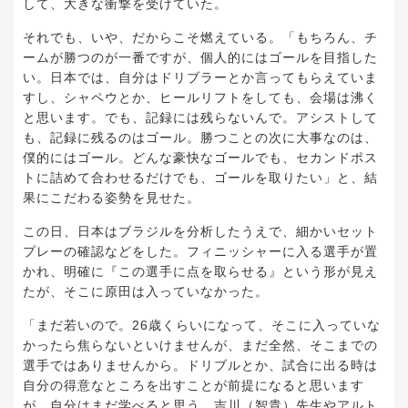
して、大きな衝撃を受けていた。
それでも、いや、だからこそ燃えている。「もちろん、チ
ームが勝つのが一番ですが、個人的にはゴールを目指した
い。日本では、自分はドリブラーとか言ってもらえていま
すし、シャペウとか、ヒールリフトをしても、会場は沸く
と思います。でも、記録には残らないんで。アシストして
も、記録に残るのはゴール。勝つことの次に大事なのは、
僕的にはゴール。どんな豪快なゴールでも、セカンドポス
トに詰めて合わせるだけでも、ゴールを取りたい」と、結
果にこだわる姿勢を見せた。
この日、日本はブラジルを分析したうえで、細かいセット
プレーの確認などをした。フィニッシャーに入る選手が置
かれ、明確に『この選手に点を取らせる』という形が見え
たが、そこに原田は入っていなかった。
「まだ若いので。26歳くらいになって、そこに入っていな
かったら焦らないといけませんが、まだ全然、そこまでの
選手ではありませんから。ドリブルとか、試合に出る時は
自分の得意なところを出すことが前提になると思います
が、自分はまだ学べると思う。吉川（智貴）先生やアルト