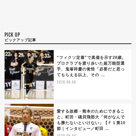
PICK UP
ピックアップ記事
“フィクソ定着”で真価を示す28歳。
プロクラブを渡り歩いた超万能型選
手、鬼塚祥慶の覚悟「必要だと思っ
てもらえる以上、その …
2026.08.08
愛する故郷・熊本のためにできるこ
と。町田・礒貝飛那大「何がなんで
も勝たないといけない」【Ｆ１第10
節｜インタビュー／町田 …