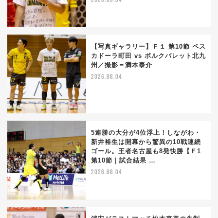
2026.08.04
【写真ギャラリー】Ｆ１ 第10節 ペス
カドーラ町田 vs ボルクバレット北九
州／撮影＝満本泰介
2026.08.04
5連勝の大分が4位浮上！しながわ・
新井裕生は開幕から驚異の10戦連続
ゴール。王者名古屋も8発快勝【Ｆ1
第10節｜試合結果 …
2026.08.04