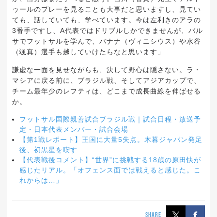
ゥールのプレーを見ることも大事だと思いますし、見てい
ても、話していても、学べています。今は左利きのアラの
3番手ですし、A代表ではドリブルしかできませんが、バル
サでフットサルを学んで、バナナ（ヴィニシウス）や水谷
（颯真）選手も越していけたらなと思います」
謙虚な一面を見せながらも、決して野心は隠さない。ラ・
マシアに戻る前に、ブラジル戦、そしてアジアカップで、
チーム最年少のレフティは、どこまで成長曲線を伸ばせる
か。
フットサル国際親善試合ブラジル戦｜試合日程・放送予
定・日本代表メンバー・試合会場
【第1戦レポート】王国に大量5失点。木暮ジャパン発足
後、初黒星を喫す
【代表戦後コメント】“世界”に挑戦する18歳の原田快が
感じたリアル。「オフェンス面では戦えると感じた。こ
れからは…」
SHARE