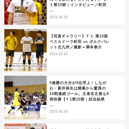
2
１第10節｜インタビュー／町田
…
2026.08.04
【写真ギャラリー】Ｆ１ 第10節
ペスカドーラ町田 vs ボルクバレ
ット北九州／撮影＝満本泰介
3
2026.08.04
5連勝の大分が4位浮上！しなが
わ・新井裕生は開幕から驚異の
10戦連続ゴール。王者名古屋も8
4
発快勝【Ｆ1第10節｜試合結果
…
2026.08.04