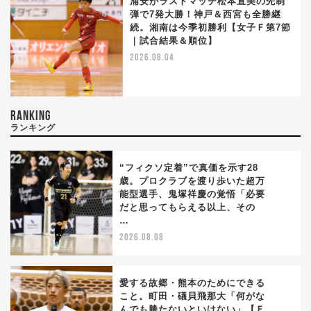
浦安がラストマッチ松本直美の先制
弾で7発大勝！神戸＆西宮も全勝継
続。湘南は今季初勝利【女子Ｆ第7節
｜試合結果＆順位】
2026.08.04
RANKING
ランキング
“フィクソ定着”で真価を示す28
歳。プロクラブを渡り歩いた超万
能型選手、鬼塚祥慶の覚悟「必要
1
だと思ってもらえる以上、その
…
2026.08.08
愛する故郷・熊本のためにできる
こと。町田・礒貝飛那大「何がな
んでも勝たないといけない」【Ｆ