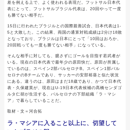
差を例える上で、よく使われる表現だ。フットサル日本代
表にとって、フットサルブラジル代表は、20回やって一度
も勝てない相手だ。
15日に行われたブラジルとの国際親善試合、日本代表は1-
5と大敗した。この結果、両国の通算対戦成績は2分け18敗
となっており、ブラジルは日本にとって「10回はおろか、
20回戦っても一度も勝てない相手」になっている。
そんな相手に対しても、臆さずにゴールを目指す若武者が
いる。現在の日本代表で最年少の原田快だ。原田が所属し
ているのは、スペイン2部バルセロナB。スペイン1部バル
セロナのBチームであり、サッカーの安部裕葵と似た状況
にある。違うのは、原田はまだ18歳であり、かつて日本代
表・久保建英が、現在はU-19日本代表候補の髙橋センダゴ
ルタ仁胡が生活する、バルセロナの下部組織「ラ・マシ
ア」で暮らしていることだ。
取材・文＝河合拓
ラ・マシアに入ること以上に、切望して