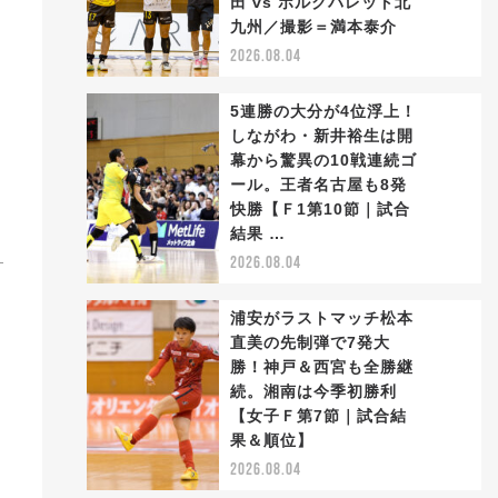
田 vs ボルクバレット北
2
九州／撮影＝満本泰介
2026.08.04
5連勝の大分が4位浮上！
しながわ・新井裕生は開
幕から驚異の10戦連続ゴ
ール。王者名古屋も8発
3
快勝【Ｆ1第10節｜試合
結果 …
2026.08.04
浦安がラストマッチ松本
直美の先制弾で7発大
勝！神戸＆西宮も全勝継
続。湘南は今季初勝利
4
【女子Ｆ第7節｜試合結
果＆順位】
2026.08.04