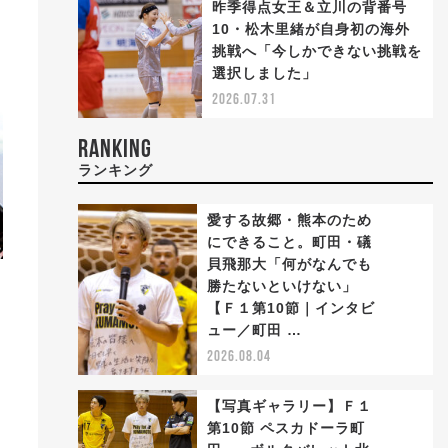
昨季得点女王＆立川の背番号
10・松木里緒が自身初の海外
挑戦へ「今しかできない挑戦を
選択しました」
2026.07.31
RANKING
ランキング
愛する故郷・熊本のため
にできること。町田・礒
貝飛那大「何がなんでも
勝たないといけない」
1
【Ｆ１第10節｜インタビ
ュー／町田 …
2026.08.04
【写真ギャラリー】Ｆ１
第10節 ペスカドーラ町