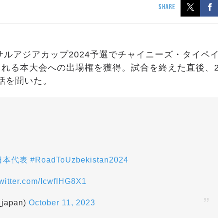
SHARE
トサルアジアカップ2024予選でチャイニーズ・タイペ
される本大会への出場権を獲得。試合を終えた直後、
話を聞いた。
日本代表
#RoadToUzbekistan2024
twitter.com/IcwfIHG8X1
apan)
October 11, 2023