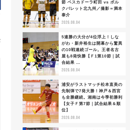
節 ペスカドーラ町田 vs ボル
クバレット北九州／撮影＝満本
泰介
2026.08.04
イ
5連勝の大分が4位浮上！しな
2
がわ・新井裕生は開幕から驚異
の10戦連続ゴール。王者名古
屋も8発快勝【Ｆ1第10節｜試
合結果 …
2026.08.04
浦安がラストマッチ松本直美の
先制弾で7発大勝！神戸＆西宮
も全勝継続。湘南は今季初勝利
【女子Ｆ第7節｜試合結果＆順
位】
2026.08.04