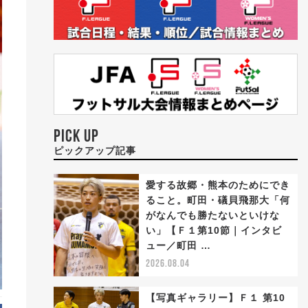
PICK UP
ピックアップ記事
愛する故郷・熊本のためにでき
ること。町田・礒貝飛那大「何
がなんでも勝たないといけな
い」【Ｆ１第10節｜インタビ
ュー／町田 …
2026.08.04
【写真ギャラリー】Ｆ１ 第10