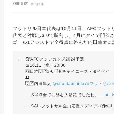
PHOTO BY
本田好伸
フットサル日本代表は10月11日、AFCフッ
代表と対戦し3-0で勝利し、4月にタイで開催
ゴール1アシストで全得点に絡んだ内田隼太に
🏆AFCアジアカップ2024予選
📅10.11（水）20:00
🆚日本🇯🇵3-0🇹🇼チャイニーズ・タイペイ
👥
🇯🇵内田隼太
@shuntauchida7
#フットサル
──3得点全てに絡む大活躍でしたね。…
pic.
— SAL-フットサル全力応援メディア- (@sal_j