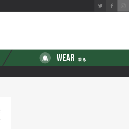
WEAR
着る
2
2