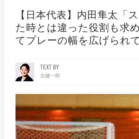
【日本代表】内田隼太「
た時とは違った役割も求
てプレーの幅を広げられ
TEXT BY
北健一郎