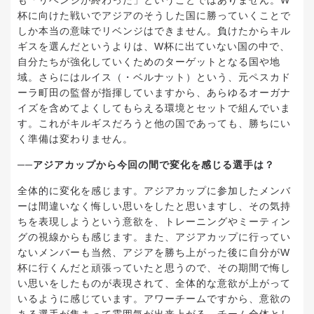
も「リベンジが終わった」ということではありません。W
杯に向けた戦いでアジアのそうした国に勝っていくことで
しか本当の意味でリベンジはできません。負けたからキル
ギスを選んだというよりは、W杯に出ていない国の中で、
自分たちが強化していくためのターゲットとなる国や地
域。さらにはルイス（・ベルナット）という、元ペスカド
ーラ町田の監督が指揮していますから、あらゆるオーガナ
イズを含めてよくしてもらえる環境とセットで組んでいま
す。これがキルギスだろうと他の国であっても、勝ちにい
く準備は変わりません。
──アジアカップから今回の間で変化を感じる選手は？
全体的に変化を感じます。アジアカップに参加したメンバ
ーは間違いなく悔しい思いをしたと思いますし、その気持
ちを表現しようという意欲を、トレーニングやミーティン
グの視線からも感じます。また、アジアカップに行ってい
ないメンバーも当然、アジアを勝ち上がった後に自分がW
杯に行くんだと頑張っていたと思うので、その期間で悔し
い思いをしたものが表現されて、全体的な意欲が上がって
いるように感じています。アワーチームですから、意欲の