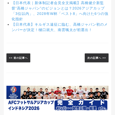
【日本代表｜新体制記者会見全文掲載】高橋健介新監
督“高橋ジャパン”のビジョンとは？2026アジアカップ
「3位以内」、2028年W杯「ベスト8」へ向けた6つの強
化指針
【日本代表】キルギス遠征に臨む、高橋ジャパン初のメ
ンバーが決定！樋口就大、南雲颯太が初選出！
<< 前の記事へ
次の記事へ >>