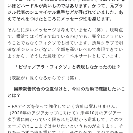
いほどハードルが高いものではあります。かつて、元ブラ
ジル代表のシュマイケル選手などが呼ばれていました。あ
えてそれをつけたところにメッセージ性を感じます。
そんなに深いメッセージは考えていません（笑）。現時点
で、横浜ではピヴォで出ているわけでも、完全にアラとい
うことでもなくフィクソでも出ています。所属クラブで明
確なポジションがない、全部を高いレベルで表現できてい
ますから、そうした意味でウニベルサーレとしています。
──「ピヴォ／アラ・フィクソ」と表現しなかったのは？
（表記が）長くなるからです（笑）。
──国際親善試合の位置付けと、今回の活動で確認したいこ
とは？
FIFAデイズを使って強化していく方針は変わりません。
（2026年のアジアカップに向けて）来年10月のアジア一
次予選に向かっていく限られた活動から逆算して、このフ
ェーズではここまではやりたいというものがあります。そ
れを一つずつ積み重ねていく。そのなかで、アジアのチー