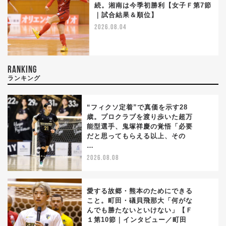
続。湘南は今季初勝利【女子Ｆ第7節
｜試合結果＆順位】
2026.08.04
RANKING
ランキング
“フィクソ定着”で真価を示す28
歳。プロクラブを渡り歩いた超万
能型選手、鬼塚祥慶の覚悟「必要
1
だと思ってもらえる以上、その
…
2026.08.08
愛する故郷・熊本のためにできる
こと。町田・礒貝飛那大「何がな
んでも勝たないといけない」【Ｆ
2
１第10節｜インタビュー／町田