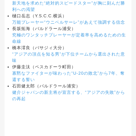
新天地を求めた“絶対的スピードスター”が胸に刻んだ勝
利への渇望
樋口岳志（Y.S.C.C.横浜）
万能プレーヤー“ウニベルサーレ”があえて強調する信念
長坂拓海（バルドラール浦安）
究極のワンタッチプレーヤーが定着率を高めるための生
命線
橋本澪良（バサジィ大分）
“アジアの頂点を知る男”が下位チームから選出された意
味
伊藤圭汰（ペスカドーラ町田）
寡黙なファイターが味わった“U-20の敗北”から7年、奪
還する誓い
石田健太郎（バルドラール浦安）
健介ジャパンの新主将が宣言する、“アジアの失敗”から
の再起