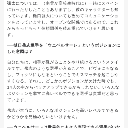
颯太については、（南雲が高校生時代に）一緒にスペイン
に行ったりしたこともありますし、彼のキャラクターも知
っています。樋口就大についても改めてコミュニケーショ
ンをとっていますし、オープンな関係ではあるので、これ
からもっともっと信頼関係を積み重ねていけると思いま
す。
──樋口岳志選手を「ウニベルサーレ」というポジションに
した意図は？
自分たちは、相手が嫌がることをやり続けるというスタイ
ルです。岳志のような選手が入ることで、ピヴォにもなる
し、フィクソにもなるということでミスマッチを起こしや
すくなる。それに、どこかのポジションが欠けた時でも、
14人の中からバックアップできるかもしれない。いろんな
ポジションを非常に高レベルでできる選手は貴重だと思っ
ています。
岳志が本当に、いろんなポジションを高いレベルでできる
かどうかを見極めないといけません。
──ウニベルサーレは世界的にもそう表現できる選手がいな