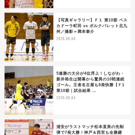
【写真ギャラリー】Ｆ１ 第10節 ペス
カドーラ町田 vs ボルクバレット北九
州／撮影＝満本泰介
2026.08.04
5連勝の大分が4位浮上！しながわ・
新井裕生は開幕から驚異の10戦連続
ゴール。王者名古屋も8発快勝【Ｆ1
第10節｜試合結果 …
2026.08.04
浦安がラストマッチ松本直美の先制
弾で7発大勝！神戸＆西宮も全勝継