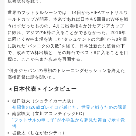
親善試合を戦う。
世界のフットサルシーンでは、14日からFIFAフットサルワ
ールドカップが開幕。本来であれば日本も5回目のW杯を戦
うはずだったものの、4月に出場権をかけたアジアカップ
に敗れ、アジアの5枠に入ることができなかった。2016年
に同じくW杯出場を逃した“タシュケントの悲劇”から8年目
に訪れた“バンコクの失敗”を経て、日本は新たな監督の下
で、改めてW杯出場と、その舞台でベスト8に入ることを目
標に、ここからまた歩みを再開する。
“健介ジャパン”の最初のトレーニングセッションを終えた
高橋監督に話を聞いた。
＜日本代表＞インタビュー
樋口就大（シュライカー大阪）
初招集の26歳ゴレイロが感じた、世界と戦うための課題
南雲颯太（立川アスレティックFC）
“フットサルの申し子”が小学生から夢見た舞台で示す覚
悟
堤優太（しながわシティ）