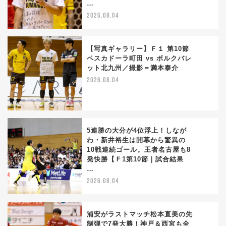
…
2026.08.04
【写真ギャラリー】Ｆ１ 第10節
ペスカドーラ町田 vs ボルクバレ
ット北九州／撮影＝満本泰介
3
2026.08.04
5連勝の大分が4位浮上！しなが
わ・新井裕生は開幕から驚異の
10戦連続ゴール。王者名古屋も8
4
発快勝【Ｆ1第10節｜試合結果
…
2026.08.04
浦安がラストマッチ松本直美の先
制弾で7発大勝！神戸＆西宮も全