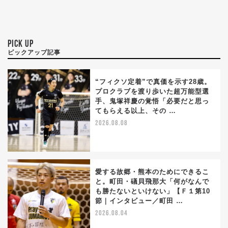
PICK UP
ピックアップ記事
“フィクソ定着”で真価を示す28歳。
プロクラブを渡り歩いた超万能型選
手、鬼塚祥慶の覚悟「必要だと思っ
てもらえる以上、その …
2026.08.08
愛する故郷・熊本のためにできるこ
と。町田・礒貝飛那大「何がなんで
も勝たないといけない」【Ｆ１第10
節｜インタビュー／町田 …
2026.08.04