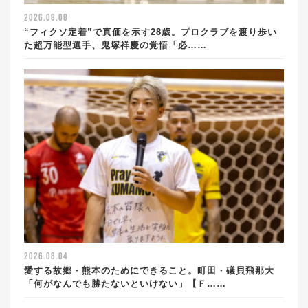
2026.08.08
“フィクソ定着”で真価を示す28歳。プロクラブを渡り歩い
た超万能型選手、鬼塚祥慶の覚悟「必……
2026.08.04
愛する故郷・熊本のためにできること。町田・礒貝飛那大
「何がなんでも勝たないといけない」【Ｆ……