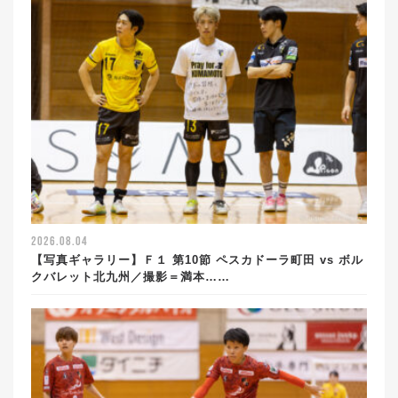
2026.08.04
【写真ギャラリー】Ｆ１ 第10節 ペスカドーラ町田 vs ボル
クバレット北九州／撮影＝満本……