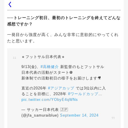
く
──トレーニング初日、最初のトレーニングを終えてどんな
感想ですか？
一発目から強度が高く、みんな非常に意欲的にやってくれ
たと思います。
🔹フットサル日本代表🔹
9/13(金)、
#高橋健介
新監督のもとフットサル
日本代表の活動がスタート⚽️
新体制での活動初日の様子をお届けします🎥
直近の2026年
#アジアカップ
では3位以内に入
ることを目標に、2028年
#ワールドカップ
…
pic.twitter.com/YObyE4qWNs
— サッカー日本代表 🇯🇵
(@jfa_samuraiblue)
September 14, 2024