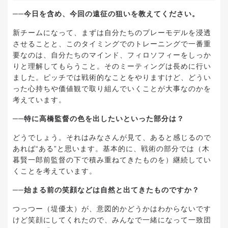
──今日を含め、今回の遠征の狙いを教えてください。
新チームになって、まずは自分たちのプレーモデルを浸透
させることと、このタイミングでのトレーニングで一番重
要なのは、自分たちのマインド、フィロソフィーをしっか
りと理解してもらうこと。そのミーティングは長めに行い
ました。ピッチでは戦術的なことをやりますけど、どうい
った心持ちや価値観で取り組んでいくことが大事なのかを
考えています。
──特に高橋監督の色を出したいといった部分は？
どうでしょう。それはみなさんが見て、あると感じるので
あれば“ある”と思います。基本的に、戦術の部分では（木
暮賢一郎前監督の下で積み重ねてきたものを）継続してい
くことを考えています。
──始まる前の笑顔などは自然と出てきたものですか？
つっつー（堤優太）が、意図的かどうかはわからないです
けど笑顔にしてくれたので、みんなで一緒になって一致団