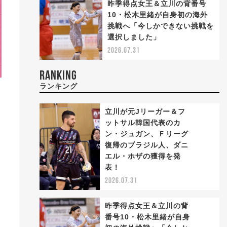
昨季得点女王＆立川の背番号
10・松木里緒が自身初の海外
挑戦へ「今しかできない挑戦を
選択しました」
2026.07.31
RANKING
ランキング
立川が元Jリーガー＆フ
ットサル韓国代表のカ
ン・ジュガン、Ｆリーグ
復帰のブラジル人、ダニ
1
エル・ホザの獲得を発
表！
2026.07.31
昨季得点女王＆立川の背
番号10・松木里緒が自身