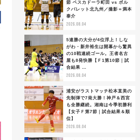
節 ペスカドーラ町田 vs ボル
クバレット北九州／撮影＝満本
泰介
2026.08.04
5連勝の大分が4位浮上！しな
がわ・新井裕生は開幕から驚異
の10戦連続ゴール。王者名古
屋も8発快勝【Ｆ1第10節｜試
合結果 …
2026.08.04
浦安がラストマッチ松本直美の
先制弾で7発大勝！神戸＆西宮
も全勝継続。湘南は今季初勝利
【女子Ｆ第7節｜試合結果＆順
位】
2026.08.04