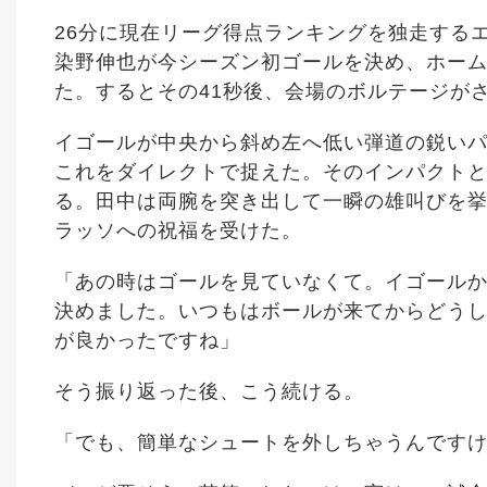
26分に現在リーグ得点ランキングを独走する
染野伸也が今シーズン初ゴールを決め、ホー
た。するとその41秒後、会場のボルテージが
イゴールが中央から斜め左へ低い弾道の鋭い
これをダイレクトで捉えた。そのインパクト
る。田中は両腕を突き出して一瞬の雄叫びを
ラッソへの祝福を受けた。
「あの時はゴールを見ていなくて。イゴール
決めました。いつもはボールが来てからどう
が良かったですね」
そう振り返った後、こう続ける。
「でも、簡単なシュートを外しちゃうんです