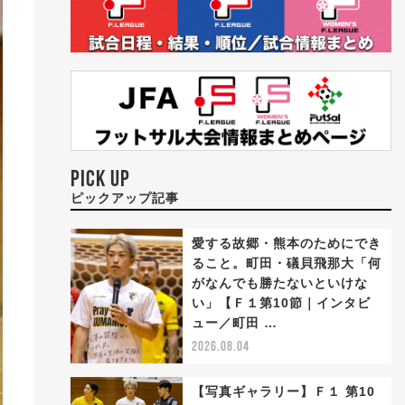
PICK UP
ピックアップ記事
愛する故郷・熊本のためにでき
ること。町田・礒貝飛那大「何
がなんでも勝たないといけな
い」【Ｆ１第10節｜インタビ
ュー／町田 …
2026.08.04
【写真ギャラリー】Ｆ１ 第10