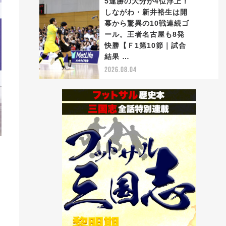
5連勝の大分が4位浮上！
しながわ・新井裕生は開
幕から驚異の10戦連続ゴ
ール。王者名古屋も8発
5
快勝【Ｆ1第10節｜試合
結果 …
2026.08.04