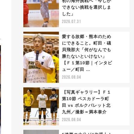
初の海外挑戦へ「今しか
2
できない挑戦を選択しま
した」
2026.07.31
愛する故郷・熊本のため
にできること。町田・礒
貝飛那大「何がなんでも
勝たないといけない」
3
【Ｆ１第10節｜インタビ
ュー／町田 …
2026.08.04
【写真ギャラリー】Ｆ１
第10節 ペスカドーラ町
田 vs ボルクバレット北
4
九州／撮影＝満本泰介
2026.08.04