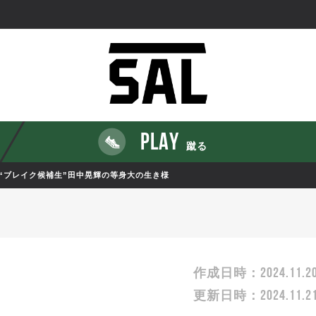
PLAY
蹴る
“ブレイク候補生”田中晃輝の等身大の生き様
2024.11.2
作成日時：
2024.11.2
更新日時：