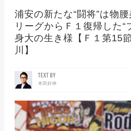
浦安の新たな“闘将”は物
リーグからＦ１復帰した“
身大の生き様【Ｆ１第15
川】
TEXT BY
本田好伸