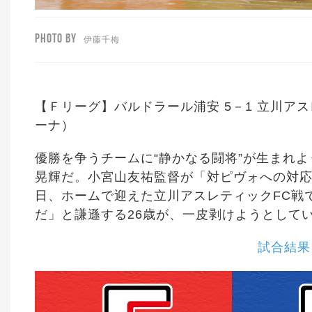
PHOTO BY
伊藤千梅
【Ｆリーグ】バルドラール浦安 5－1 立川アス
ーナ）
優勝を争うチームに“静かなる闘将”が生まれ
晃輝だ。小宮山友祐監督が「対ピヴォへの対応
日、ホームで迎えた立川アスレティックFC戦
だ」と謙遜する26歳が、一皮剥けようとして
試合結果