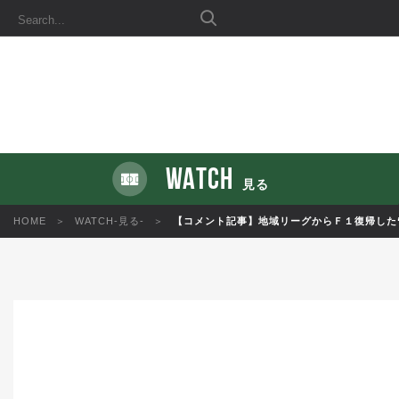
WATCH
見る
HOME
WATCH-見る-
【コメント記事】地域リーグからＦ１復帰した