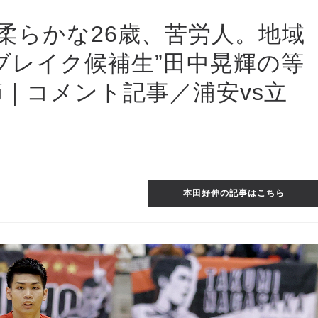
腰柔らかな26歳、苦労人。地域
ブレイク候補生”田中晃輝の等
節｜コメント記事／浦安vs立
本田好伸の記事はこちら