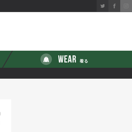
WEAR
着る
0
1