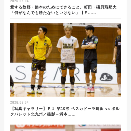
2026.08.04
愛する故郷・熊本のためにできること。町田・礒貝飛那大
「何がなんでも勝たないといけない」【Ｆ……
2026.08.04
【写真ギャラリー】Ｆ１ 第10節 ペスカドーラ町田 vs ボル
クバレット北九州／撮影＝満本……