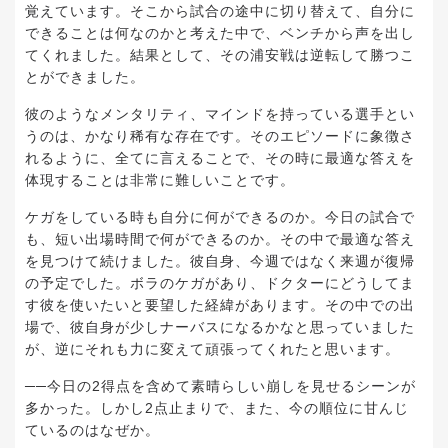
覚えています。そこから試合の途中に切り替えて、自分に
できることは何なのかと考えた中で、ベンチから声を出し
てくれました。結果として、その浦安戦は逆転して勝つこ
とができました。
彼のようなメンタリティ、マインドを持っている選手とい
うのは、かなり稀有な存在です。そのエピソードに象徴さ
れるように、全てに言えることで、その時に最適な答えを
体現することは非常に難しいことです。
ケガをしている時も自分に何ができるのか。今日の試合で
も、短い出場時間で何ができるのか。その中で最適な答え
を見つけて続けました。彼自身、今週ではなく来週が復帰
の予定でした。ボラのケガがあり、ドクターにどうしてま
す彼を使いたいと要望した経緯があります。その中での出
場で、彼自身が少しナーバスになるかなと思っていました
が、逆にそれも力に変えて頑張ってくれたと思います。
──今日の2得点を含めて素晴らしい崩しを見せるシーンが
多かった。しかし2点止まりで、また、今の順位に甘んじ
ているのはなぜか。