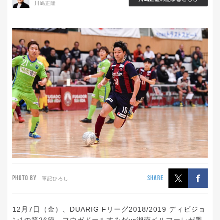
川嶋正隆
PHOTO BY
SHARE
軍記ひろし
12月7日（金）、DUARIG Fリーグ2018/2019 ディビジョ
ン1の第26節、フウガドールすみだvs湘南ベルマーレが墨