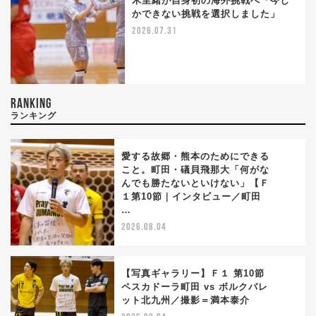
木里緒が自身初の海外挑戦へ「今し
かできない挑戦を選択しました」
2026.07.31
RANKING
ランキング
愛する故郷・熊本のためにできる
こと。町田・礒貝飛那大「何がな
んでも勝たないといけない」【Ｆ
1
１第10節｜インタビュー／町田
…
2026.08.04
【写真ギャラリー】Ｆ１ 第10節
ペスカドーラ町田 vs ボルクバレ
ット北九州／撮影＝満本泰介
2