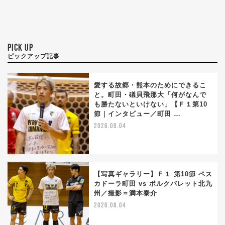
PICK UP
ピックアップ記事
愛する故郷・熊本のためにできるこ
と。町田・礒貝飛那大「何がなんで
も勝たないといけない」【Ｆ１第10
節｜インタビュー／町田 …
2026.08.04
【写真ギャラリー】Ｆ１ 第10節 ペス
カドーラ町田 vs ボルクバレット北九
州／撮影＝満本泰介
2026.08.04