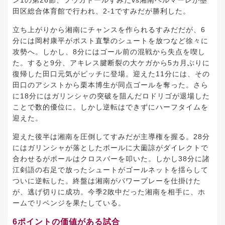
田区総合体育館で行われ、2-1ですみだが勝利した。
立ち上がりから湘南にチャンスを作られるすみだだが、6
分には岡村康平がポスト直撃のシュートを放つなど徐々に
攻勢へ。しかし、8分にはゴール前の混戦から失点を喫し
た。すると9分、アキレス腱断裂の大ケガから5カ月ぶりに
復帰した田口元気がピッチに登場。迎えた11分には、その
田口のアシストから栗本博生が同点ゴールを奪った。さら
に18分にはガリンシャの突破を阻んだロドリゴが退場した
ことで数的優位に。しかし逆転はできずにハーフタイムを
迎えた。
迎えた後半は湘南を圧倒してすみだが主導権を握る。28分
にはガリンシャが落としたボールに大薗諒がダイレクトで
合わせるがボールはクロスバーを叩いた。しかし38分に諸
江剣語の右足で放ったシュートがゴールネットを揺らして
ついに逆転した。終盤は湘南がパワープレーを仕掛けた
が、逃げ切りに成功。今季2敗中だった湘南を相手に、ホ
ームでリベンジを果たしている。
6ポイントの価値がある試合