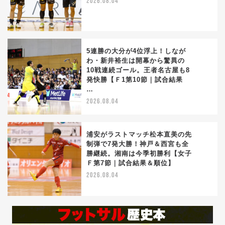
2026.08.04
5連勝の大分が4位浮上！しなが
わ・新井裕生は開幕から驚異の
10戦連続ゴール。王者名古屋も8
3
発快勝【Ｆ1第10節｜試合結果
…
2026.08.04
浦安がラストマッチ松本直美の先
制弾で7発大勝！神戸＆西宮も全
勝継続。湘南は今季初勝利【女子
4
Ｆ第7節｜試合結果＆順位】
2026.08.04