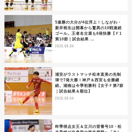
5連勝の大分が4位浮上！しながわ・
新井裕生は開幕から驚異の10戦連続
ゴール。王者名古屋も8発快勝【Ｆ1
第10節｜試合結果 …
2026.08.04
浦安がラストマッチ松本直美の先制
弾で7発大勝！神戸＆西宮も全勝継
続。湘南は今季初勝利【女子Ｆ第7節
｜試合結果＆順位】
2026.08.04
昨季得点女王＆立川の背番号10・松