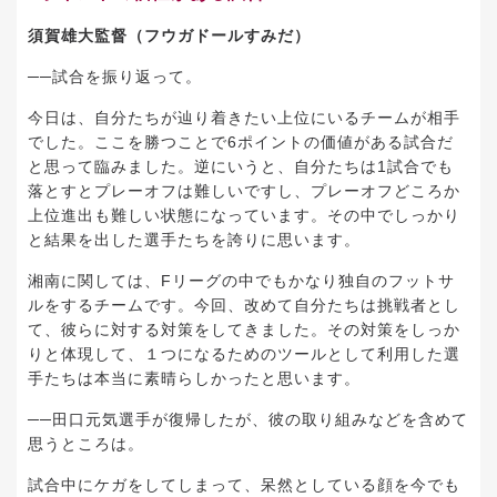
須賀雄大監督（フウガドールすみだ）
──試合を振り返って。
今日は、自分たちが辿り着きたい上位にいるチームが相手
でした。ここを勝つことで6ポイントの価値がある試合だ
と思って臨みました。逆にいうと、自分たちは1試合でも
落とすとプレーオフは難しいですし、プレーオフどころか
上位進出も難しい状態になっています。その中でしっかり
と結果を出した選手たちを誇りに思います。
湘南に関しては、Fリーグの中でもかなり独自のフットサ
ルをするチームです。今回、改めて自分たちは挑戦者とし
て、彼らに対する対策をしてきました。その対策をしっか
りと体現して、１つになるためのツールとして利用した選
手たちは本当に素晴らしかったと思います。
──田口元気選手が復帰したが、彼の取り組みなどを含めて
思うところは。
試合中にケガをしてしまって、呆然としている顔を今でも