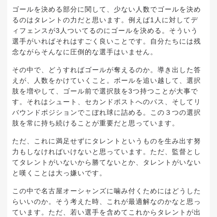
ゴールを決める部分に関して、少ない人数でゴールを決め
るのはタレントの力だと思います。例えば1人に対してデ
ィフェンスが3人ついてるのにゴールを決める。そういう
選手がいればそれはすごく良いことです。自分たちには残
念ながらそんなに圧倒的な選手はいません。
その中で、どうすればゴールが奪えるのか。導き出した答
えが、人数をかけていくこと。ボールを追い越して、選択
肢を増やして、ゴール前で選択肢を3つ持つことが大事で
す。それはシュート、セカンドポストへのパス、そしてリ
バウンドポジションでこぼれ球に詰める。この３つの選択
肢を常に持ち続けることが重要だと思っています。
ただ、これに満足せずにタレントというものを生み出す努
力もしなければいけないと思っています。ただ、監督とし
てタレントがいないから勝てないとか、タレントがいない
と嘆くことは大っ嫌いです。
この中で名古屋オーシャンズに噛み付くためにはどうした
らいいのか。そう考えた時、これが最適解なのかなと思っ
ています。ただ、若い選手を含めてこれからタレントが出