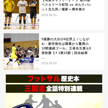
【写真ギャラリー】Ｆ１ 第10節
ペスカドーラ町田 vs ボルクバレ
ット北九州／撮影＝満本泰介
4
2026.08.04
5連勝の大分が4位浮上！しなが
わ・新井裕生は開幕から驚異の
10戦連続ゴール。王者名古屋も8
5
発快勝【Ｆ1第10節｜試合結果
…
2026.08.04