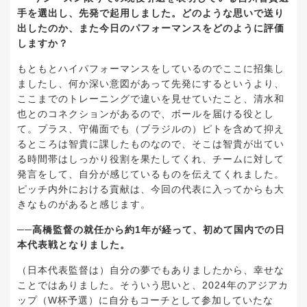
手を選出し、先発で起用しました。どのような思いで送り
出したのか、また今日のパフォーマンスをどのように評価
しますか？
もともとハイパフォーマンスをしているのでここに招集し
ましたし、何か深い意図があって先発にするというより、
ここまでのトレーニングで違いを見せていたこと、清水和
也とのコネクションがあるので、ボールを届ける役とし
て。プラス、守備面でも（ブラジルの）ピトを含めて抑え
るところは智貴に課したものなので、そこは智貴が出てい
る時間帯はしっかり役割を果たしてくれ、チームに対して
発言をして、自分が感じているものを伝えてくれました。
ピッチ内外における貢献は、今回の代表に入ってからも大
きなものがあると感じます。
──高橋監督の就任から約1年が経って、初めて国内での日
本代表戦となりました。
（日本代表監督は）自分の夢でもありましたから、幸せな
ことではありました。そういう思いと、2024年のアジアカ
ップ（W杯予選）に自分もコーチとして参加していたな