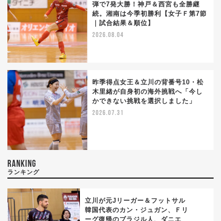
弾で7発大勝！神戸＆西宮も全勝継
続。湘南は今季初勝利【女子Ｆ第7節
｜試合結果＆順位】
2026.08.04
昨季得点女王＆立川の背番号10・松
木里緒が自身初の海外挑戦へ「今し
かできない挑戦を選択しました」
2026.07.31
RANKING
ランキング
立川が元Jリーガー＆フットサル
韓国代表のカン・ジュガン、Ｆリ
ーグ復帰のブラジル人、ダニエ