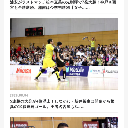
浦安がラストマッチ松本直美の先制弾で7発大勝！神戸＆西
宮も全勝継続。湘南は今季初勝利【女子……
2026.08.04
5連勝の大分が4位浮上！しながわ・新井裕生は開幕から驚
異の10戦連続ゴール。王者名古屋も8……