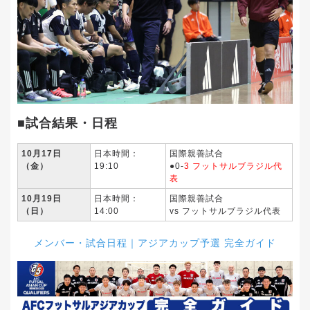
■試合結果・日程
10月17日
日本時間：
国際親善試合
（金）
19:10
●0-
3 フットサルブラジル代
表
10月19日
日本時間：
国際親善試合
（日）
14:00
vs フットサルブラジル代表
メンバー・試合日程｜アジアカップ予選 完全ガイド