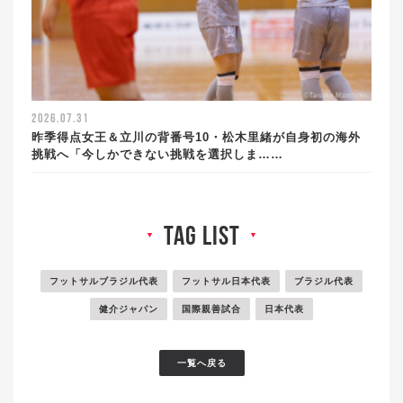
2026.07.31
昨季得点女王＆立川の背番号10・松木里緒が自身初の海外
挑戦へ「今しかできない挑戦を選択しま……
tag list
▼
▼
フットサルブラジル代表
フットサル日本代表
ブラジル代表
健介ジャパン
国際親善試合
日本代表
一覧へ戻る