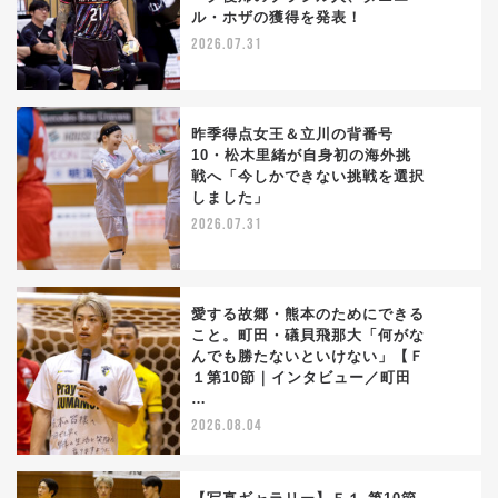
1
ル・ホザの獲得を発表！
2026.07.31
昨季得点女王＆立川の背番号
10・松木里緒が自身初の海外挑
戦へ「今しかできない挑戦を選択
2
しました」
2026.07.31
愛する故郷・熊本のためにできる
こと。町田・礒貝飛那大「何がな
んでも勝たないといけない」【Ｆ
3
１第10節｜インタビュー／町田
…
2026.08.04