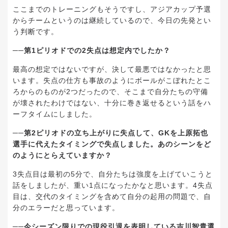
ここまでのトレーニングもそうですし、アジアカップ予選
からチームというのは継続しているので、今日の先発とい
う判断です。
──第1ピリオドでの2失点は想定内でしたか？
最高の想定ではないですが、決して最悪ではなかったと思
います。失点の仕方も事故のようにボールがこぼれたとこ
ろからのものが2つだったので、そこまで自分たちの守備
が壊されたわけではない、十分に巻き返せるという話をハ
ーフタイムにしました。
──第2ピリオドの立ち上がりに失点して、GKを上原拓也
選手に代えたタイミングで失点しました。あのシーンをど
のようにとらえていますか？
3失点目は最初の5分で、自分たちは強度を上げていこうと
話をしましたが、重い1点になったかなと思います。4失点
目は、交代のタイミングを含めて自分の起用の問題で、自
分のエラーだと思っています。
──今シーズン限りでの現役引退を表明している吉川智貴選