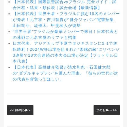
【日本代表】国際親善試合vsブラジル 完全ガイド｜試
合日程・結果・順位表｜試合会場【最新情報】
【日本代表】世界王者・ブラジルに挑む16名のメンバー
が発表！元主将・吉川智貴が“健介ジャパン”電撃招集、
山田凱斗、堤優太、甲斐稜人が復帰
“世界王者”ブラジルが豪華メンバーで来日！日本代表と
の連戦に元名古屋のラファも招集
日本代表、アジアカップ予選でタジキスタンに3-1で逆
転勝利！2024W杯出場を阻まれた“因縁の敵”にリベンジ
3連勝で18大会連続の本大会出場が決定【フットサル日
本代表】
【日本代表】高橋健介監督が清水和也・石田健太郎
の“ダブルキャプテン”を選んだ理由。「彼らの世代が次
の代表を背負ってほしい」
<< 前の記事へ
次の記事へ >>