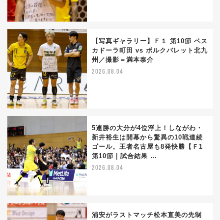
【写真ギャラリー】Ｆ１ 第10節 ペス
カドーラ町田 vs ボルクバレット北九
州／撮影＝満本泰介
2026.08.04
5連勝の大分が4位浮上！しながわ・
新井裕生は開幕から驚異の10戦連続
ゴール。王者名古屋も8発快勝【Ｆ1
第10節｜試合結果 …
2026.08.04
浦安がラストマッチ松本直美の先制