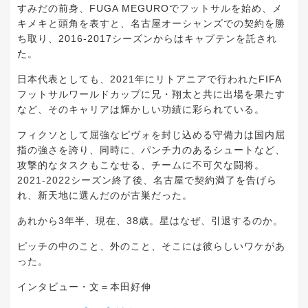
すみだの前身、FUGA MEGUROでフットサルを始め、メ
キメキと頭角を表すと、名古屋オーシャンズでの契約を勝
ち取り、2016-2017シーズンからはキャプテンを託され
た。
日本代表としても、2021年にリトアニアで行われたFIFA
フットサルワールドカップに兄・翔太と共に出場を果たす
など、そのキャリアは輝かしい功績に彩られている。
フィクソとして屈強なピヴォを封じ込める守備力は国内屈
指の強さを誇り、同時に、パンチ力のあるシュートなど、
攻撃的なタスクもこなせる、チームに不可欠な闘将。
2021-2022シーズン終了後、名古屋で契約満了を告げら
れ、新天地に選んだのが古巣だった。
あれから3年半、現在、38歳。星はなぜ、引退するのか。
ピッチの中のこと、外のこと、そこには彼らしいワケがあ
った。
インタビュー・文＝本田好伸