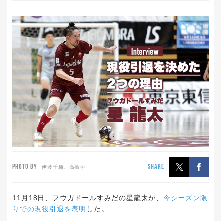
PHOTO BY
SHARE
伊藤千梅、高橋学
11月18日、フウガドールすみだの星龍太が、
今シーズン限
りでの現役引退を表明
した。