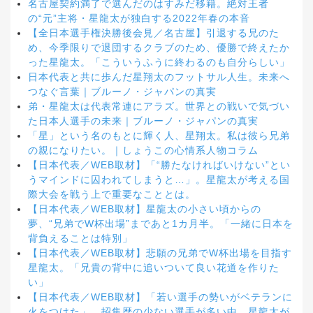
名古屋契約満了で選んだのはすみだ移籍。絶対王者
の“元”主将・星龍太が独白する2022年春の本音
【全日本選手権決勝後会見／名古屋】引退する兄のた
め、今季限りで退団するクラブのため、優勝で終えたか
った星龍太。「こういうふうに終わるのも自分らしい」
日本代表と共に歩んだ星翔太のフットサル人生。未来へ
つなぐ言葉｜ブルーノ・ジャパンの真実
弟・星龍太は代表常連にアラズ。世界との戦いで気づい
た日本人選手の未来｜ブルーノ・ジャパンの真実
「星」という名のもとに輝く人、星翔太。私は彼ら兄弟
の親になりたい。｜しょうこの心情系人物コラム
【日本代表／WEB取材】「“勝たなければいけない”とい
うマインドに囚われてしまうと…」。星龍太が考える国
際大会を戦う上で重要なこととは。
【日本代表／WEB取材】星龍太の小さい頃からの
夢、“兄弟でW杯出場”まであと1カ月半。「一緒に日本を
背負えることは特別」
【日本代表／WEB取材】悲願の兄弟でW杯出場を目指す
星龍太。「兄貴の背中に追いついて良い花道を作りた
い」
【日本代表／WEB取材】「若い選手の勢いがベテランに
火をつけた」。招集歴の少ない選手が多い中、星龍太が