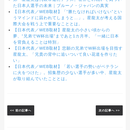
た日本人選手の未来｜ブルーノ・ジャパンの真実
【日本代表／WEB取材】「“勝たなければいけない”とい
うマインドに囚われてしまうと…」。星龍太が考える国
際大会を戦う上で重要なこととは。
【日本代表／WEB取材】星龍太の小さい頃からの
夢、“兄弟でW杯出場”まであと1カ月半。「一緒に日本
を背負えることは特別」
【日本代表／WEB取材】悲願の兄弟でW杯出場を目指す
星龍太。「兄貴の背中に追いついて良い花道を作りた
い」
【日本代表／WEB取材】「若い選手の勢いがベテラン
に火をつけた」。招集歴の少ない選手が多い中、星龍太
が取り組んでいたこととは。
<< 前の記事へ
次の記事へ >>