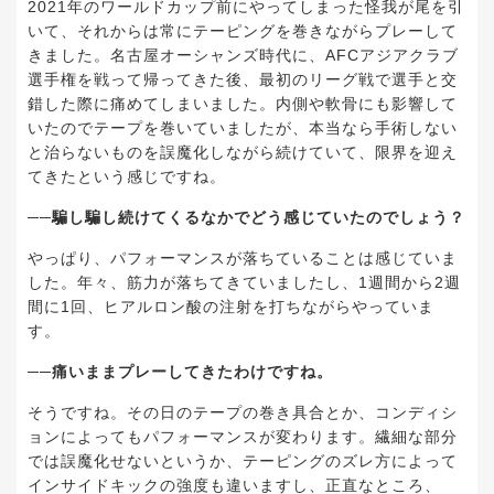
2021年のワールドカップ前にやってしまった怪我が尾を引
いて、それからは常にテーピングを巻きながらプレーして
きました。名古屋オーシャンズ時代に、AFCアジアクラブ
選手権を戦って帰ってきた後、最初のリーグ戦で選手と交
錯した際に痛めてしまいました。内側や軟骨にも影響して
いたのでテープを巻いていましたが、本当なら手術しない
と治らないものを誤魔化しながら続けていて、限界を迎え
てきたという感じですね。
──騙し騙し続けてくるなかでどう感じていたのでしょう？
やっぱり、パフォーマンスが落ちていることは感じていま
した。年々、筋力が落ちてきていましたし、1週間から2週
間に1回、ヒアルロン酸の注射を打ちながらやっていま
す。
──痛いままプレーしてきたわけですね。
そうですね。その日のテープの巻き具合とか、コンディシ
ョンによってもパフォーマンスが変わります。繊細な部分
では誤魔化せないというか、テーピングのズレ方によって
インサイドキックの強度も違いますし、正直なところ、