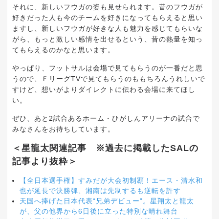
それに、新しいフウガの姿も見せられます。昔のフウガが
好きだった人も今のチームを好きになってもらえると思い
ますし、新しいフウガが好きな人も魅力を感じてもらいな
がら、もっと激しい感情を出せるという、昔の熱量を知っ
てもらえるのかなと思います。
やっぱり、フットサルは会場で見てもらうのが一番だと思
うので、ＦリーグTVで見てもらうのももちろんうれしいで
すけど、想いがよりダイレクトに伝わる会場に来てほし
い。
ぜひ、あと2試合あるホーム・ひがしんアリーナの試合で
みなさんをお待ちしています。
＜星龍太関連記事 ※過去に掲載したSALの
記事より抜粋＞
【全日本選手権】すみだが大会初制覇！エース・清水和
也が延長で決勝弾、湘南は先制するも逆転を許す
天国へ捧げた日本代表“兄弟デビュー”。星翔太と龍太
が、父の他界から6日後に立った特別な晴れ舞台