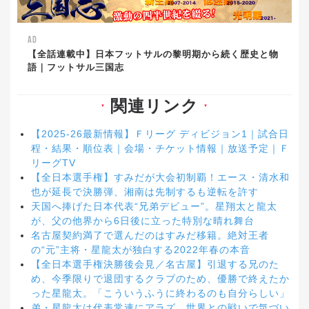
AD
【全話連載中】日本フットサルの黎明期から続く歴史と物
語｜フットサル三国志
関連リンク
▼
▼
【2025-26最新情報】Ｆリーグ ディビジョン1｜試合日
程・結果・順位表｜会場・チケット情報｜放送予定｜Ｆ
リーグTV
【全日本選手権】すみだが大会初制覇！エース・清水和
也が延長で決勝弾、湘南は先制するも逆転を許す
天国へ捧げた日本代表“兄弟デビュー”。星翔太と龍太
が、父の他界から6日後に立った特別な晴れ舞台
名古屋契約満了で選んだのはすみだ移籍。絶対王者
の“元”主将・星龍太が独白する2022年春の本音
【全日本選手権決勝後会見／名古屋】引退する兄のた
め、今季限りで退団するクラブのため、優勝で終えたか
った星龍太。「こういうふうに終わるのも自分らしい」
弟・星龍太は代表常連にアラズ。世界との戦いで気づい