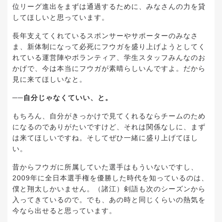
位リーグ進出をまずは通過するために、みなさんの力を貸
してほしいと思っています。
長年支えてくれているスポンサーやサポーターのみなさ
ま、新体制になって必死にフウガを盛り上げようとしてく
れている運営陣やボランティア、学生スタッフみんなのお
かげで、今は本当にフウガが素晴らしいんですよ。だから
見に来てほしいなと。
──自分じゃなくていい、と。
もちろん、自分がきっかけで見てくれるならチームのため
になるのでありがたいですけど、それは関係なしに、まず
は来てほしいですね。そしてぜひ一緒に盛り上げてほし
い。
昔からフウガに所属していた選手はもういないですし、
2009年に全日本選手権を優勝した時代を知っているのは、
僕と翔太しかいません。（諸江）剣語も次のシーズンから
入ってきているので。でも、あの時と同じくらいの熱気を
今なら出せると思っています。