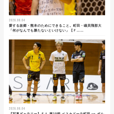
2026.08.04
愛する故郷・熊本のためにできること。町田・礒貝飛那大
「何がなんでも勝たないといけない」【Ｆ……
2026.08.04
【写真ギャラリー】Ｆ１ 第10節 ペスカドーラ町田 vs ボル