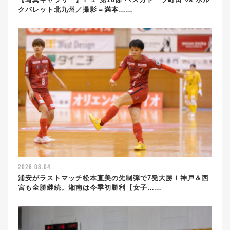
クバレット北九州／撮影＝満本……
2026.08.04
浦安がラストマッチ松本直美の先制弾で7発大勝！神戸＆西
宮も全勝継続。湘南は今季初勝利【女子……