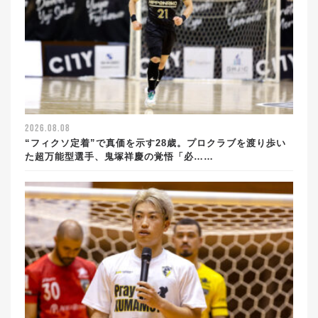
2026.08.08
“フィクソ定着”で真価を示す28歳。プロクラブを渡り歩い
た超万能型選手、鬼塚祥慶の覚悟「必……