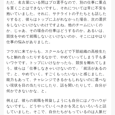
ただ、名古屋にいる間はプロ選手なので、別の仕事に重点
を置くことはできないですし、それについては常に不安を
抱いていました。それに、サテライトの子たちとも話した
りすると、彼らはトップに上がれなかった場合、次の選択
をしないといけないわけですよね。他のチームにいくの
か、じゃあ、その場合の仕事はどうするのか。あるいは、
競技をやめて就職しないといけないのか。そこにはやはり
仕事の悩みがありました。
フウガに来てからも、スクールなどで下部組織の高校生た
ちと触れ合ったりするなかで、やめていってしまう子も多
いワケです。トップにいけなかったら、競技を離れてしま
う。彼らは「仕事しなきゃいけないので」「就活があるの
で」と、やめていく。すごくもったいないと感じました。
能力もあって、チャレンジできるかもしれないのに選べな
い現状を目の当たりにしたり、話を聞いたりして、自分が
何かできないかな、と。
例えば、彼らの就職を斡旋しようにも自分にはノウハウが
ないですし、どうやっていくべきかを兄ともいろいろと話
していました。そこで、自分たちがもっているのは人脈だ