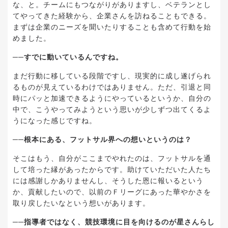
な、と。チームにもつながりがありますし、ベテランとし
てやってきた経験から、企業さんを訪ねることもできる。
まずは企業のニーズを聞いたりすることも含めて行動を始
めました。
──すでに動いているんですね。
まだ行動に移している段階ですし、現実的に成し遂げられ
るものが見えているわけではありません。ただ、引退と同
時にパッと加速できるようにやっているというか、自分の
中で、こうやってみようという思いが少しずつ出てくるよ
うになった感じですね。
──根本にある、フットサル界への想いというのは？
そこはもう、自分がここまでやれたのは、フットサルを通
して培った縁があったからです。助けていただいた人たち
には感謝しかありませんし、そうした恩に報いるという
か、貢献したいので、以前のＦリーグにあった華やかさを
取り戻したいなという想いがあります。
──指導者ではなく、競技環境に目を向けるのが星さんらし