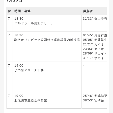
7月10日
節
時間・会場
得点者
7
18:30
31’33” 柴山圭吾
バルドラール浦安アリーナ
7
18:30
01’45” 鬼塚祥慶
駒沢オリンピック公園総合運動場屋内球技場
05’05” 新井裕生
21’27” カイオ
23’03” カイオ
28’09” サカイ・
31’17” サカイ・
7
19:00
‐
よつ葉アリーナ十勝
7
19:00
25’46” 安嶋健至
北九州市立総合体育館
38’53” 宮崎岳