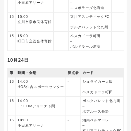
小田原アリーナ
–
エスポラーダ北海道
15
15:00
‐
立川アスレティックFC
‐
立川市泉市民体育館
–
ボルクバレット北九州
15
15:00
‐
ペスカドーラ町田
‐
町田市立総合体育館
–
バルドラール浦安
10月24日
節
時間・会場
得点者
カード
得
16
14:00
‐
シュライカー大阪
‐
HOS住吉スポーツセンター
–
ペスカドーラ町田
16
14:00
‐
ボルクバレット北九州
‐
J：COMアリーナ下関
–
ボアルース長野
16
18:00
‐
湘南ベルマーレ
‐
小田原アリーナ
–
立川アスレティックFC