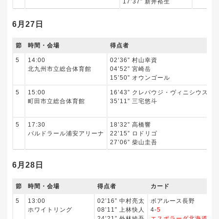
17’37” 新井裕生
6月27日
節
時間・会場
得点者
5
14:00
02’36” 村山幸資
北九州市立総合体育館
04’52” 宮崎岳
3
15’50” オウンゴール
5
15:00
16’43” クレパウジ・ヴィニシウス
町田市立総合体育館
35’11” 三宅悠斗
2
5
17:30
18’32” 高橋響
バルドラール浦安アリーナ
22’15” ロドリゴ
3
27’06” 柴山圭吾
6月28日
節
時間・会場
得点者
カード
5
13:00
02’16” 中村亮太
ボアルース長野
0
ホワイトリング
08’11” 上林快人
4-
5
0
24’21” 外林綾吾
エスポラーダ北海道
3