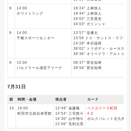
9
14:00
18’24” 上林快人
ホワイトリング
19’44” 上林快人
26’02” 三笠貴史
34’03” ガリンシャ
9
14:00
13’57” 堤優太
千種スポーツセンター
15’59 ドス・サントス・ラファ
24’28” 本石猛裕
38’02” トリポディ・ルーカス
38’36” オリベイラ・アルトゥー
9
15:00
08’37” 菅谷知寿
バルドラール浦安アリーナ
39’56” 菅谷知寿
7月31日
節
時間・会場
得点者
カード
10
19:00
12’49” 遠藤颯
ペスカドーラ町田
町田市立総合体育館
15’54” 三宅悠斗
4
-2
16’30” 山中翔斗
ボルクバレット北九州
22’06” 毛利元亮