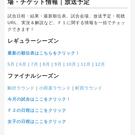
場・チケット情報｜放送予定
試合日程・結果・最新順位表、試合会場、放送予定・視聴
URL、実況＆解説など、Ｆ１に関する情報を一括でチェッ
クできます！
レギュラーシーズン
最新の順位表はこちらをクリック！
5月
｜
6月
｜
7月
｜
8月
｜
9月
｜
10月
｜
11月
｜
12月
ファイナルシーズン
駒沢ラウンド
｜
小田原ラウンド
｜
町田ラウンド
今月の試合はここをクリック！
Ｆ２の日程はここをクリック
女子の日程はここをクリック