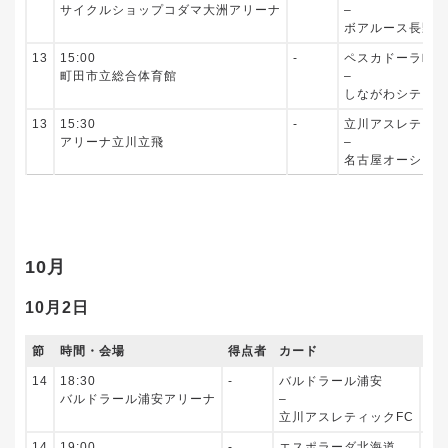
サイクルショップコダマ大洲アリーナ
–
ボアルース長野
13
15:00
‐
ペスカドーラ町田
町田市立総合体育館
–
しながわシティ
13
15:30
‐
立川アスレティッ
アリーナ立川立飛
–
名古屋オーシャン
10月
10月2日
節
時間・会場
得点者
カード
得
14
18:30
‐
バルドラール浦安
‐
バルドラール浦安アリーナ
–
立川アスレティックFC
14
19:00
‐
エスポラーダ北海道
‐