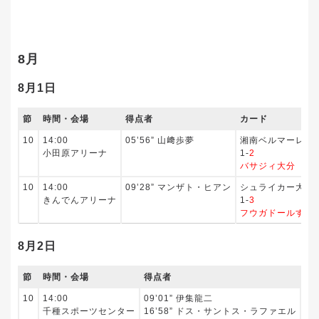
8月
8月1日
節
時間・会場
得点者
カード
10
14:00
05’56” 山﨑歩夢
湘南ベルマーレ
小田原アリーナ
1-
2
バサジィ大分
10
14:00
09’28” マンザト・ヒアン
シュライカー大阪
きんでんアリーナ
1-
3
フウガドールすみ
8月2日
節
時間・会場
得点者
カ
10
14:00
09’01” 伊集龍二
名
千種スポーツセンター
16’58” ドス・サントス・ラファエル
8
-