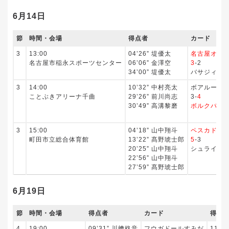
6月14日
節
時間・会場
得点者
カード
3
13:00
04’26” 堤優太
名古屋オー
名古屋市稲永スポーツセンター
06’06” 金澤空
3
-2
34’00” 堤優太
バサジィ大
3
14:00
10’32” 中村亮太
ボアルース
ことぶきアリーナ千曲
29’26” 前川尚志
3-
4
30’49” 高溝黎磨
ボルクバレ
3
15:00
04’18” 山中翔斗
ペスカドー
町田市立総合体育館
13’22” 髙野琥士郎
5
-3
20’25” 山中翔斗
シュライカ
22’56” 山中翔斗
27’59” 髙野琥士郎
6月19日
節
時間・会場
得点者
カード
得点
4
19:00
09’31” 川﨑柊音
フウガドールすみだ
11’5