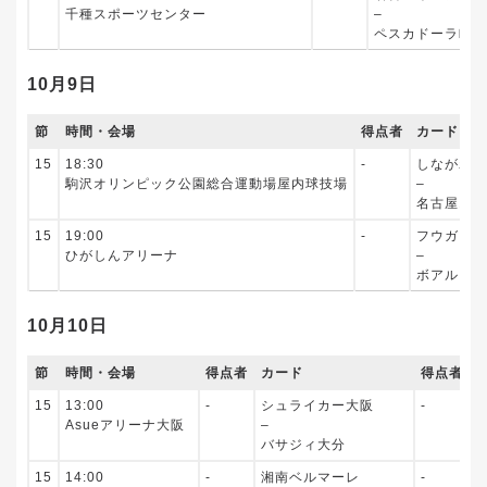
千種スポーツセンター
–
ペスカドーラ町田
10月9日
節
時間・会場
得点者
カード
15
18:30
‐
しながわシ
駒沢オリンピック公園総合運動場屋内球技場
–
名古屋オー
15
19:00
‐
フウガドー
ひがしんアリーナ
–
ボアルース
10月10日
節
時間・会場
得点者
カード
得点者
15
13:00
‐
シュライカー大阪
‐
Asueアリーナ大阪
–
バサジィ大分
15
14:00
‐
湘南ベルマーレ
‐