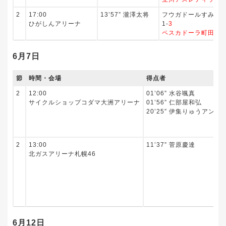
2
17:00
13’57” 瀧澤太将
フウガドールすみだ
ひがしんアリーナ
1-
3
ペスカドーラ町田
6月7日
節
時間・会場
得点者
2
12:00
01’06” 水谷颯真
サイクルショップコダマ大洲アリーナ
01’56” 仁部屋和弘
20’25” 伊集りゅうアンド
2
13:00
11’37” 菅原慶達
北ガスアリーナ札幌46
6月12日