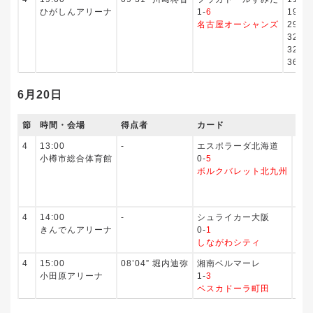
ひがしんアリーナ
1-
6
19’5
名古屋オーシャンズ
29’3
32’0
32’5
36’
6月20日
節
時間・会場
得点者
カード
得
4
13:00
‐
エスポラーダ北海道
12
小樽市総合体育館
0-
5
13
ボルクバレット北九州
19
27
38
4
14:00
‐
シュライカー大阪
02
きんでんアリーナ
0-
1
しながわシティ
4
15:00
08’04” 堀内迪弥
湘南ベルマーレ
01
小田原アリーナ
1-
3
16
ペスカドーラ町田
34