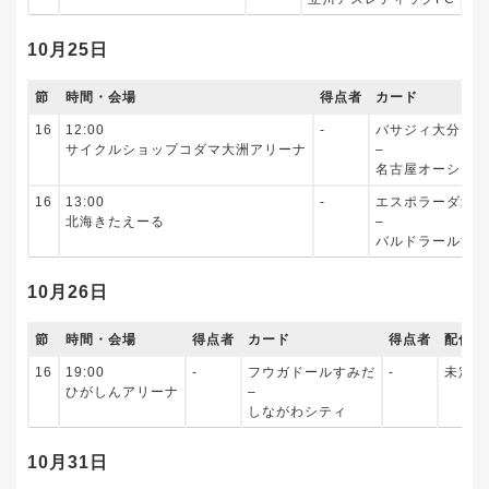
10月25日
節
時間・会場
得点者
カード
16
12:00
‐
バサジィ大分
サイクルショップコダマ大洲アリーナ
–
名古屋オーシャン
16
13:00
‐
エスポラーダ北海
北海きたえーる
–
バルドラール浦安
10月26日
節
時間・会場
得点者
カード
得点者
配信
16
19:00
‐
フウガドールすみだ
‐
未定
ひがしんアリーナ
–
しながわシティ
10月31日