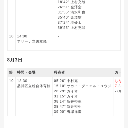
18’42” 上村充哉
ボ
26’51” 金澤空
31’55” 清水和也
35’40” 金澤空
37’24” 堤優太
39’53” 上村充哉
10
14:00
‐
立
アリーナ立川立飛
0-
エ
8月3日
節
時間・会場
得点者
カード
10
18:30
05’26” 中村充
しなが
品川区立総合体育館
15’10” サカイ・ダニエル・ユウジ
7
-3
28’29” カイオ
バルド
31’15” カイオ
38’14” 新井裕生
38’47” 新井裕生
39’00” 鬼塚祥慶