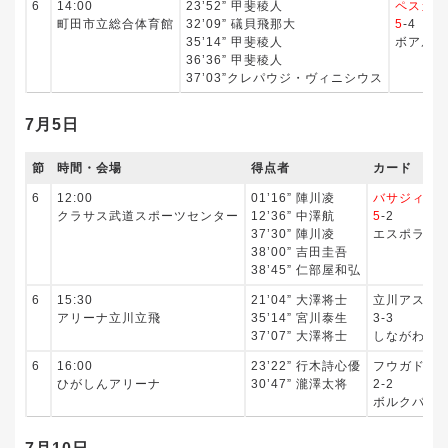
6
14:00
23’52” 甲斐稜人
ペスカド
町田市立総合体育館
32’09” 礒貝飛那大
5
-4
35’14” 甲斐稜人
ボアルー
36’36” 甲斐稜人
37’03”クレパウジ・ヴィニシウス
7月5日
節
時間・会場
得点者
カード
6
12:00
01’16” 陣川凌
バサジィ大
クラサス武道スポーツセンター
12’36” 中澤航
5
-2
37’30” 陣川凌
エスポラー
38’00” 吉田圭吾
38’45” 仁部屋和弘
6
15:30
21’04” 大澤将士
立川アスレテ
アリーナ立川立飛
35’14” 宮川泰生
3-3
37’07” 大澤将士
しながわシ
6
16:00
23’22” 行木詩心優
フウガドー
ひがしんアリーナ
30’47” 瀧澤太将
2-2
ボルクバレ