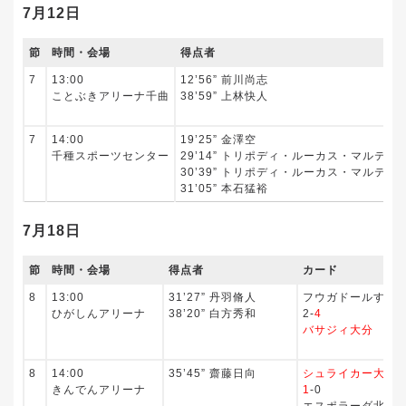
7月12日
節
時間・会場
得点者
7
13:00
12’56” 前川尚志
ことぶきアリーナ千曲
38’59” 上林快人
7
14:00
19’25” 金澤空
千種スポーツセンター
29’14” トリポディ・ルーカス・マルティ
30’39” トリポディ・ルーカス・マルティ
31’05” 本石猛裕
7月18日
節
時間・会場
得点者
カード
8
13:00
31’27” 丹羽脩人
フウガドールすみ
ひがしんアリーナ
38’20” 白方秀和
2-
4
バサジィ大分
8
14:00
35’45” 齋藤日向
シュライカー大阪
きんでんアリーナ
1
-0
エスポラーダ北海