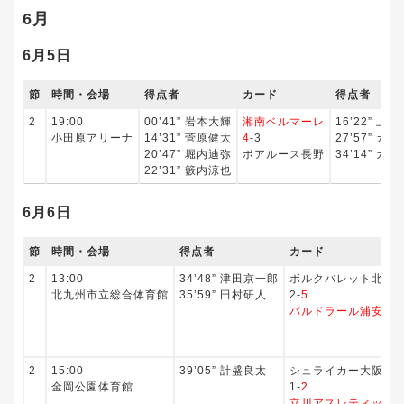
6月
6月5日
節
時間・会場
得点者
カード
得点者
2
19:00
00’41” 岩本大輝
湘南ベルマーレ
16’22” 上
小田原アリーナ
14’31” 菅原健太
4
-3
27’57” ガ
20’47” 堀内迪弥
ボアルース長野
34’14” ガ
22’31” 籔内涼也
6月6日
節
時間・会場
得点者
カード
2
13:00
34’48” 津田京一郎
ボルクバレット北九
北九州市立総合体育館
35’59” 田村研人
2-
5
バルドラール浦安
2
15:00
39’05” 計盛良太
シュライカー大阪
金岡公園体育館
1-
2
立川アスレティックF