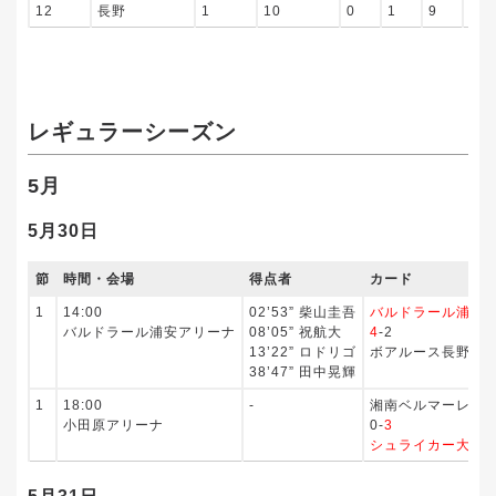
12
長野
1
10
0
1
9
26
レギュラーシーズン
5月
5月30日
節
時間・会場
得点者
カード
1
14:00
02’53” 柴山圭吾
バルドラール浦安
バルドラール浦安アリーナ
08’05” 祝航大
4
-2
13’22” ロドリゴ
ボアルース長野
38’47” 田中晃輝
1
18:00
‐
湘南ベルマーレ
小田原アリーナ
0-
3
シュライカー大阪