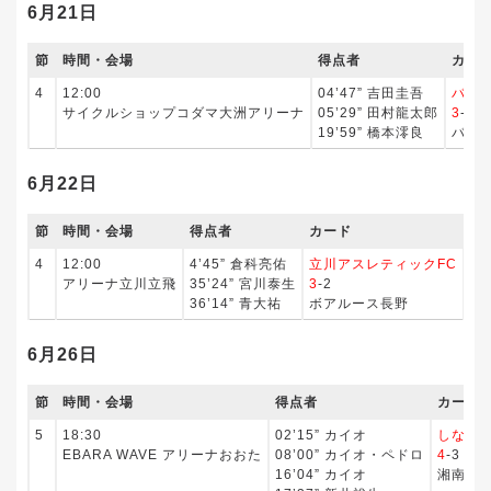
6月21日
節
時間・会場
得点者
カー
4
12:00
04’47” 吉田圭吾
バサ
サイクルショップコダマ大洲アリーナ
05’29” 田村龍太郎
3
-2
19’59” 橋本澪良
バル
6月22日
節
時間・会場
得点者
カード
得
4
12:00
4’45” 倉科亮佑
立川アスレティックFC
15
アリーナ立川立飛
35’24” 宮川泰生
3
-2
35
36’14” 青大祐
ボアルース長野
6月26日
節
時間・会場
得点者
カード
5
18:30
02’15” カイオ
しなが
EBARA WAVE アリーナおおた
08’00” カイオ・ペドロ
4
-3
16’04” カイオ
湘南ベ