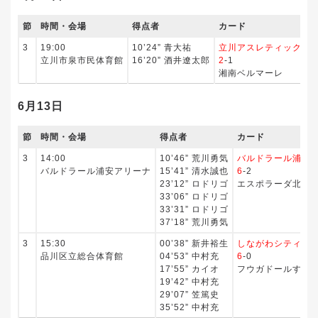
節
時間・会場
得点者
カード
3
19:00
10’24” 青大祐
立川アスレティックFC
立川市泉市民体育館
16’20” 酒井遼太郎
2
-1
湘南ベルマーレ
6月13日
節
時間・会場
得点者
カード
3
14:00
10’46” 荒川勇気
バルドラール浦安
バルドラール浦安アリーナ
15’41” 清水誠也
6
-2
23’12” ロドリゴ
エスポラーダ北海
33’06” ロドリゴ
33’31” ロドリゴ
37’18” 荒川勇気
3
15:30
00’38” 新井裕生
しながわシティ
品川区立総合体育館
04’53” 中村充
6
-0
17’55” カイオ
フウガドールすみ
19’42” 中村充
29’07” 笠篤史
35’52” 中村充