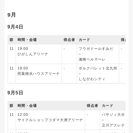
9月
9月4日
節
時間・会場
得点者
カード
得点者
11
19:00
‐
フウガドールすみだ
‐
ひがしんアリーナ
–
湘南ベルマーレ
11
19:00
‐
ボルクバレット北九州
‐
照葉積水ハウスアリーナ
–
しながわシティ
9月5日
節
時間・会場
得点者
カード
11
12:00
‐
バサジィ大分
サイクルショップコダマ大洲アリーナ
–
立川アスレティッ