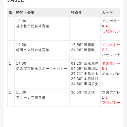
5月31日
節
時間・会場
得点者
カード
1
13:00
‐
エスポラーダ
苫小牧市総合体育館
0-
4
しながわシテ
1
14:00
16’56” 遠藤颯
ペスカドーラ
町田市立総合体育館
24’20” 遠藤颯
2
-1
バサジィ大分
1
14:00
01’13” 清水和也
名古屋オーシ
名古屋市稲永スポーツセンター
04’29” 松川網汰
5
-1
27’21” 中島圭太
ボルクバレッ
29’30” 本石猛裕
34’50” 田淵広史
1
15:30
30’53” 青大祐
立川アスレティ
アリーナ立川立飛
1-
2
フウガドール