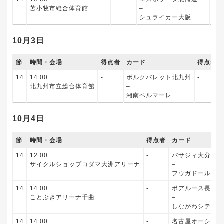
苫小牧市総合体育館
–
シュライカー大阪
10月3日
節
時間・会場
得点者
カード
得点者
14
14:00
‐
ボルクバレット北九州
‐
北九州市立総合体育館
–
湘南ベルマーレ
10月4日
節
時間・会場
得点者
カード
14
12:00
‐
バサジィ大分
サイクルショップコダマ大洲アリーナ
–
フウガドールすみ
14
14:00
‐
ボアルース長野
ことぶきアリーナ千曲
–
しながわシティ
14
14:00
‐
名古屋オーシャン