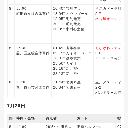
8
15:00
10’40” 雲切啓太
ペスカドーラ町田
町田市立総合体育館
13’04” オウンゴール
5-
7
18’05” 毛利元亮
名古屋オーシャン
30’11” 毛利元亮
30’35” 中村心之佑
8
15:30
01’49” 鬼塚祥慶
しながわシティ
品川区立総合体育館
09’15” カイオ・ペドロ
6
-0
16’31” 森谷寅太
ボアルース長野
25’56” カイオ
29’16” 新井裕生
38’13” 新井裕生
8
15:30
11’44” 宮川泰生
立川アスレティック
立川市泉市民体育館
20’34” 宮川泰生
2-2
バルドラール浦安
7月20日
節
時間・会場
得点者
カード
得点
8
14:00
08’54 中田秀人
湘南ベルマーレ
07’3