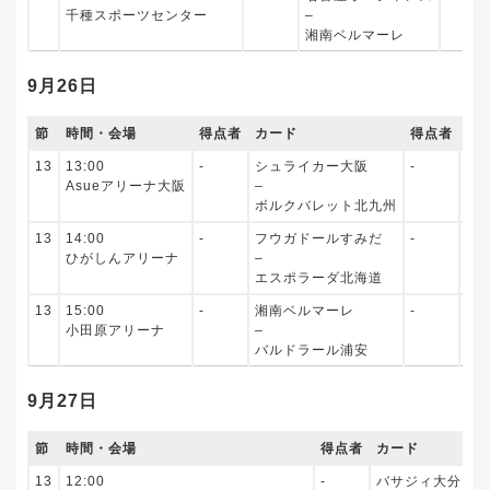
千種スポーツセンター
–
湘南ベルマーレ
9月26日
節
時間・会場
得点者
カード
得点者
配
13
13:00
‐
シュライカー大阪
‐
未
Asueアリーナ大阪
–
ボルクバレット北九州
13
14:00
‐
フウガドールすみだ
‐
未
ひがしんアリーナ
–
エスポラーダ北海道
13
15:00
‐
湘南ベルマーレ
‐
未
小田原アリーナ
–
バルドラール浦安
9月27日
節
時間・会場
得点者
カード
13
12:00
‐
バサジィ大分