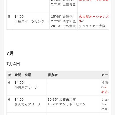
27’18” 三笠貴史
3
3
5
14:00
15’49” 金澤空
名古屋オーシャンズ
‐
千種スポーツセンター
27’26” 清水和也
3
-0
28’13” 中島圭太
シュライカー大阪
7月
7月4日
節
時間・会場
得点者
カード
6
14:00
‐
湘南ベル
小田原アリーナ
0-
2
名古屋オ
6
14:00
10’35” 加藤未渚実
シュライ
きんでんアリーナ
15’23” マンザト・ヒアン
2-2
バルドラ