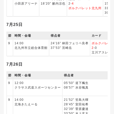
小田原アリーナ
18’20” 籔内涼也
2-
4
15’3
ボルクバレット北九州
31’5
39’5
7月25日
節
時間・会場
得点者
カード
9
14:00
24’16” 林田フェリペ良孝
ボルクバレッ
北九州市立総合体育館
37’53” 宮崎岳
2
-0
立川アスレティ
7月26日
節
時間・会場
得点者
9
12:00
05’50” 道下楓生
クラサス武道スポーツセンター
08’57” 水谷颯真
9
14:00
21’52” 笠島大暉
北海きたえーる
28’45” 室田祐希
32’39” 菅原慶達
33’50” 水上玄太