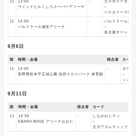
11
13:00
‐
エスポラーダ北海
ウインドヒルくしろスーパーアリーナ
–
ペスカドーラ町田
11
14:00
‐
バルドラール浦安
バルドラール浦安アリーナ
–
名古屋オーシャン
9月6日
節
時間・会場
得点者
カード
11
14:00
‐
ボアル
長野県松本平広域公園 信州スカイパーク 体育館
–
シュラ
9月11日
節
時間・会場
得点者
カード
12
18:30
‐
しながわシティ
EBARA WAVE アリーナおおた
–
立川アスレティックFC