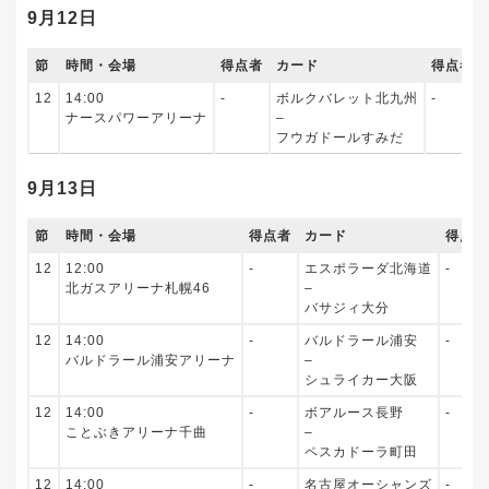
9月12日
節
時間・会場
得点者
カード
得点者
12
14:00
‐
ボルクバレット北九州
‐
ナースパワーアリーナ
–
フウガドールすみだ
9月13日
節
時間・会場
得点者
カード
得点者
12
12:00
‐
エスポラーダ北海道
‐
北ガスアリーナ札幌46
–
バサジィ大分
12
14:00
‐
バルドラール浦安
‐
バルドラール浦安アリーナ
–
シュライカー大阪
12
14:00
‐
ボアルース長野
‐
ことぶきアリーナ千曲
–
ペスカドーラ町田
12
14:00
‐
名古屋オーシャンズ
‐