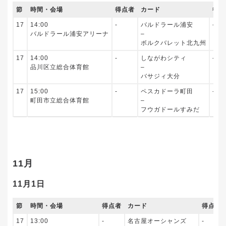
節
時間・会場
得点者
カード
得点
17
14:00
‐
バルドラール浦安
‐
バルドラール浦安アリーナ
–
ボルクバレット北九州
17
14:00
‐
しながわシティ
‐
品川区立総合体育館
–
バサジィ大分
17
15:00
‐
ペスカドーラ町田
‐
町田市立総合体育館
–
フウガドールすみだ
11月
11月1日
節
時間・会場
得点者
カード
得点者
17
13:00
‐
名古屋オーシャンズ
‐