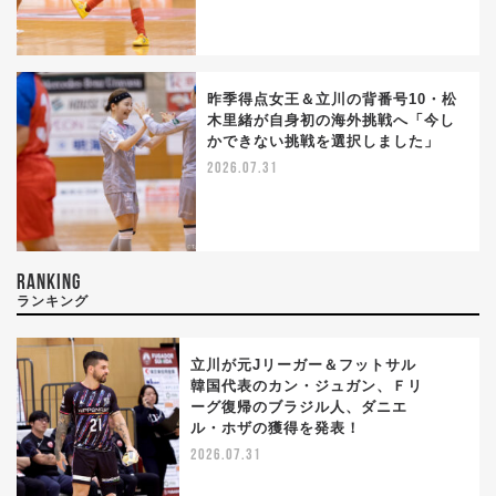
昨季得点女王＆立川の背番号10・松
木里緒が自身初の海外挑戦へ「今し
かできない挑戦を選択しました」
2026.07.31
RANKING
ランキング
立川が元Jリーガー＆フットサル
韓国代表のカン・ジュガン、Ｆリ
ーグ復帰のブラジル人、ダニエ
1
ル・ホザの獲得を発表！
2026.07.31