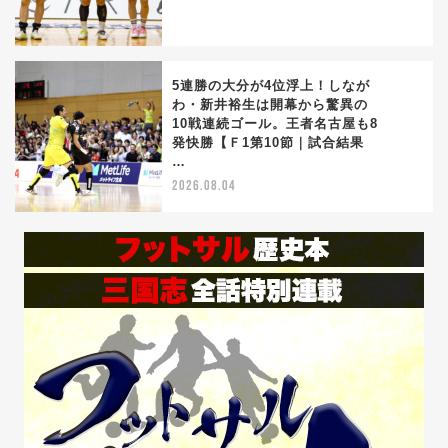
5連勝の大分が4位浮上！しなが
わ・新井裕生は開幕から驚異の
10戦連続ゴール。王者名古屋も8
5
発快勝【Ｆ1第10節｜試合結果
…
2026.08.04