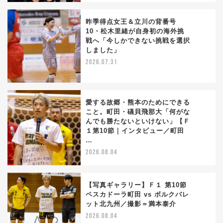
昨季得点女王＆立川の背番号
10・松木里緒が自身初の海外挑
戦へ「今しかできない挑戦を選択
2
しました」
2026.07.31
愛する故郷・熊本のためにできる
こと。町田・礒貝飛那大「何がな
んでも勝たないといけない」【Ｆ
3
１第10節｜インタビュー／町田
…
2026.08.04
【写真ギャラリー】Ｆ１ 第10節
ペスカドーラ町田 vs ボルクバレ
ット北九州／撮影＝満本泰介
4
2026.08.04