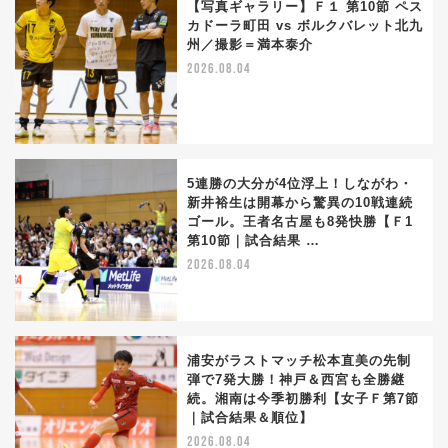
【写真ギャラリー】Ｆ１ 第10節 ペス
カドーラ町田 vs ボルクバレット北九
州／撮影＝満本泰介
2026.08.04
5連勝の大分が4位浮上！しながわ・
新井裕生は開幕から驚異の10戦連続
ゴール。王者名古屋も8発快勝【Ｆ1
第10節｜試合結果 …
2026.08.04
浦安がラストマッチ松本直美の先制
弾で7発大勝！神戸＆西宮も全勝継
続。湘南は今季初勝利【女子Ｆ第7節
｜試合結果＆順位】
2026.08.04