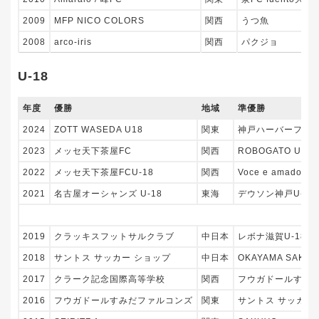
2009
MFP NICO COLORS
関西
うつ魚
2008
arco-iris
関西
パクジョ
U-18
年度
優勝
地域
準優勝
2024
ZOTT WASEDA U18
関東
神戸ハーバーフット
2023
メッセ天下茶屋FC
関西
ROBOGATO U-18
2022
メッセ天下茶屋FCU-18
関西
Voce e amadorU-
2021
名古屋オーシャンズ U-18
東海
デウソン神戸U-18
2019
クラッキスフットサルクラブ
中日本
レボナ滋賀U-18
2018
サントス サッカー ショップ
中日本
OKAYAMA SAKU
2017
クラーク記念国際高等学校
関西
フウガドールすみ
2016
フウガドールすみだファルコンズ
関東
サントス サッカー