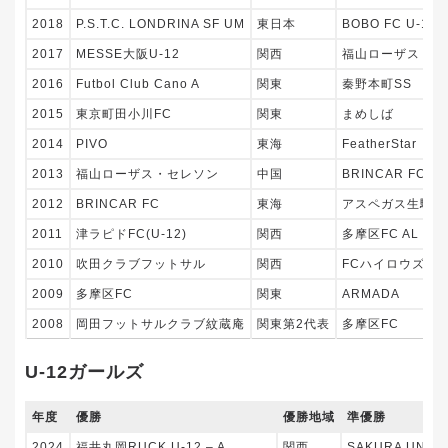
2018
P.S.T.C. LONDRINA SF UM
東日本
BOBO FC U-11・
2017
MESSE大阪U-12
関西
福山ローザス・セ
2016
Futbol Club Cano A
関東
秦野本町SS
2015
東京町田小川FC
関東
まめしば
2014
PIVO
東海
FeatherStar
2013
福山ローザス・セレソン
中国
BRINCAR FC U-
2012
BRINCAR FC
東海
アスペガス生駒フ
2011
津ラピドFC(U-12)
関西
多摩区FC AL
2010
吹田クラブフットサル
関西
FCハイロウズ東
2009
多摩区FC
関東
ARMADA
2008
岡田フットサルクラブ紋蔵庵
関東第2代表
多摩区FC
U-12ガールズ
年度
優勝
優勝地域
準優勝
2024
福井丸岡RUCK U-12 – A
関西
SAKURA UNITE