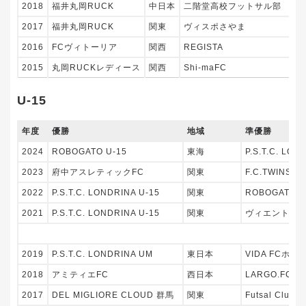
2018
福井丸岡RUCK
中日本
二階堂高校フットサル部
2017
福井丸岡RUCK
関東
ヴィスポさやま
2016
FCヴィトーリア
関西
REGISTA
2015
丸岡RUCKレディース
関西
Shi-maFC
U-15
年度
優勝
地域
準優勝
2024
ROBOGATO U-15
東海
P.S.T.C. LON
2023
府中アスレティックFC
関東
F.C.TWINS.
2022
P.S.T.C. LONDRINA U-15
関東
ROBOGATO
2021
P.S.T.C. LONDRINA U-15
関東
ヴィエントFC
2019
P.S.T.C. LONDRINA UM
東日本
VIDA FCホッ
2018
アミティエFC
西日本
LARGO.FC U
2017
DEL MIGLIORE CLOUD 群馬
関東
Futsal Clube