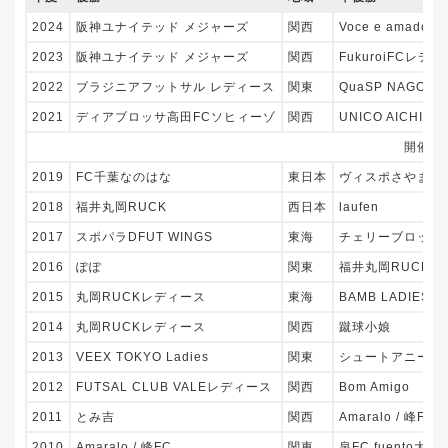
2024
阪神ユナイテッド メジャーズ
関西
Voce e amador l
2023
阪神ユナイテッド メジャーズ
関西
FukuroiFCレデ
2022
ブラジニアフットサル レディース
関東
QuaSP NAGOYA 
2021
ディアブロッサ高田FCソヒィーゾ
関西
UNICO AICHI Cer
開催な
2019
FC千葉なのはな
東日本
ヴィスポさやま
2018
福井丸岡RUCK
西日本
laufen
2017
スポパラDFUT WINGS
東海
チェリーブロッサ
2016
ぽぽ
関東
福井丸岡RUCK
2015
丸岡RUCKレディース
東海
BAMB LADIES
2014
丸岡RUCKレディース
関西
蹴球小娘
2013
VEEX TOKYO Ladies
関東
シュートアニージ
2012
FUTSAL CLUB VALEレディース
関西
Bom Amigo
2011
とみ吉
関西
Amaralo / 峰FC
2010
Amaralo / 峰FC
関東
泉FC fuento大阪