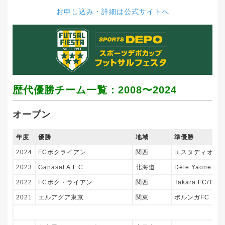
お申し込み・詳細は公式サイトへ
歴代優勝チーム一覧：2008〜2024
オープン
年度
優勝
地域
準優勝
2024
FCボクライアン
関西
エスタディオ成
2023
Ganasal A.F.C
北海道
Dele Yaone 愛
2022
FCボク・ライアン
関西
Takara FC/Tokis
2021
エルアグア東京
関東
ポルンガFC