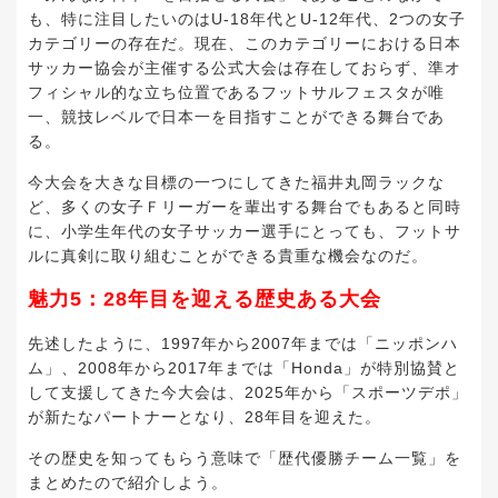
も、特に注目したいのはU-18年代とU-12年代、2つの女子
カテゴリーの存在だ。現在、このカテゴリーにおける日本
サッカー協会が主催する公式大会は存在しておらず、準オ
フィシャル的な立ち位置であるフットサルフェスタが唯
一、競技レベルで日本一を目指すことができる舞台であ
る。
今大会を大きな目標の一つにしてきた福井丸岡ラックな
ど、多くの女子Ｆリーガーを輩出する舞台でもあると同時
に、小学生年代の女子サッカー選手にとっても、フットサ
ルに真剣に取り組むことができる貴重な機会なのだ。
魅力5：28年目を迎える歴史ある大会
先述したように、1997年から2007年までは「ニッポンハ
ム」、2008年から2017年までは「Honda」が特別協賛と
して支援してきた今大会は、2025年から「スポーツデポ」
が新たなパートナーとなり、28年目を迎えた。
その歴史を知ってもらう意味で「歴代優勝チーム一覧」を
まとめたので紹介しよう。