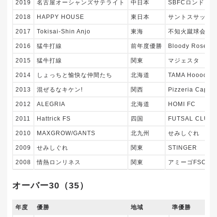
2019
名古屋オーシャンズサテライト
中日本
SBFCロンドリ
2018
HAPPY HOUSE
東日本
サントスサッカ
2017
Tokisai-Shin Anjo
東海
不知火蹴球会
2016
猛牛打線
前年度優勝
Bloody Rose
2015
猛牛打線
関東
マジェスタ
2014
しょっちと愉快な仲間たち
北海道
TAMA HooooMe
2013
混ぜるなキケン!
関西
Pizzeria Capric
2012
ALEGRIA
北海道
HOMI FC
2011
Hattrick FS
四国
FUTSAL CLUB 
2010
MAXGROW/GANTS
北九州
せみしぐれ
2009
せみしぐれ
関東
STINGER
2008
情熱ロンリネス
関東
アミーゴFSC
オーバー30（35）
年度
優勝
地域
準優勝