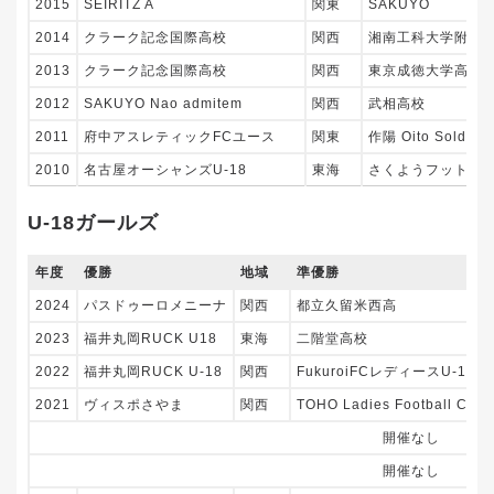
2015
SEIRITZ A
関東
SAKUYO
2014
クラーク記念国際高校
関西
湘南工科大学附属
2013
クラーク記念国際高校
関西
東京成徳大学高校
2012
SAKUYO Nao admitem
関西
武相高校
2011
府中アスレティックFCユース
関東
作陽 Oito Soldado
2010
名古屋オーシャンズU-18
東海
さくようフットサ
U-18ガールズ
年度
優勝
地域
準優勝
2024
パスドゥーロメニーナ
関西
都立久留米西高
2023
福井丸岡RUCK U18
東海
二階堂高校
2022
福井丸岡RUCK U-18
関西
FukuroiFCレディースU-18
2021
ヴィスポさやま
関西
TOHO Ladies Football Club
開催なし
開催なし