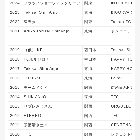
2024
ブラックショーツアレグリーア
関東
INTER SHLEV
2023
Tokisai Shin Anjo
東海
BIGORVA OVE
2022
烏天狗
関東
Takara FC / To
2021
Aruko Tokisai Shinanjo
東海
ボンバロッハ4
開
2019
（仮） KFL
西日本
Tokisai-Shin A
2018
FCボルセロナ
中日本
HAPPY HOUSE
2017
Tokisai-Shin Anjo
東海
HAPPY HOUS
2016
TOKISAI
東海
Fc htk
2015
チームイシイ
関東
南米日系F.S
2014
SHIN ANJO
東海
TFC
2013
リブレおじさん
関西
ORGULLO TA
2012
ETERNO
関西
TFC
2011
須磨清水土木
関西
CENTENARIO
2010
TFC
関東
レジェンド磐田