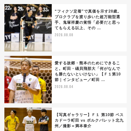
“フィクソ定着”で真価を示す28歳。
プロクラブを渡り歩いた超万能型選
手、鬼塚祥慶の覚悟「必要だと思っ
てもらえる以上、その …
2026.08.08
愛する故郷・熊本のためにできるこ
と。町田・礒貝飛那大「何がなんで
も勝たないといけない」【Ｆ１第10
節｜インタビュー／町田 …
2026.08.04
【写真ギャラリー】Ｆ１ 第10節 ペス
カドーラ町田 vs ボルクバレット北九
州／撮影＝満本泰介