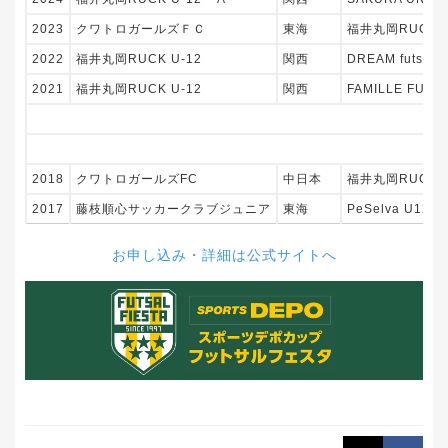
2023
クワトロガールズＦＣ
東海
福井丸岡RUCK U-
2022
福井丸岡RUCK U-12
関西
DREAM futsal 
2021
福井丸岡RUCK U-12
関西
FAMILLE FUTS
開
開
2018
クワトロガールズFC
中日本
福井丸岡RUCK U
2017
藤枝順心サッカークラブジュニア
東海
PeSelva U12
お申し込み・詳細は公式サイトへ