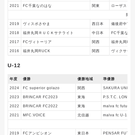
2021
FC千葉なのはな
関東
ローザス・セ
開催
2019
ヴィスポさやま
西日本
備後府中TAM
2018
福井丸岡ＲＵＣＫサテライト
中日本
FC千葉なの
2017
FCヴィトーリア
関西
福井丸岡RU
2016
福井丸岡RUCK
関西
ヴィクサーレ
U-12
年度
優勝
優勝地域
準優勝
2024
FC superior golazo
関西
SAKURA UNITED
2023
BRINCAR FC2023
東海
P.S.T.C. LONDR
2022
BRINCAR FC2022
東海
malva fc future A
2021
MFC.VOICE
北信越
malva fc U-12
2019
FCアンビシオン
東日本
PENSAR FUTSA