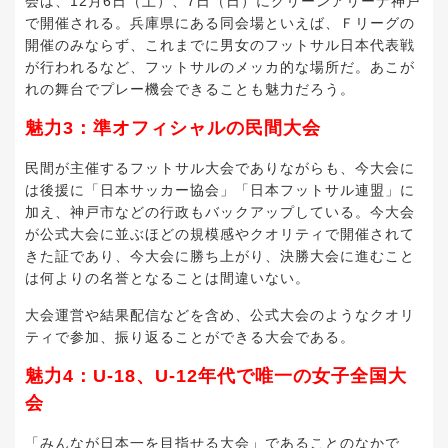
会は、12月6日（土）、7日（日）にグリーンアリーナ神戸
で開催される。兵庫県にある同会場といえば、Ｆリーグの
開催のみならず、これまでに男女のフットサル日本代表戦
が行われるなど、フットサルのメッカ的な場所だ。あこが
れの舞台でプレー機会できることも魅力だろう。
魅力3：準オフィシャルの民間大会
民間が主催するフットサル大会でありながらも、今大会に
は後援に「日本サッカー協会」「日本フットサル連盟」に
加え、神戸市などの行政もバックアップしている。今大会
が公式大会に並ぶほどの規模感やクオリティで開催されて
きた証であり、今大会に勝ち上がり、決勝大会に進むこと
は何よりの名誉となることは間違いない。
大会運営や結果配信などを含め、公式大会のようなクオリ
ティで参加、振り返ることができる大会である。
魅力4：U-18、U-12年代で唯一の女子全国大
会
「みんなが日本一を目指せる大会」であることのなかで