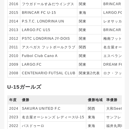
2016
フウガドールすみだウイングス
関東
BRINCAR FC
2015
BRINCAR FC U-15
東海
LARGO.FC U
2014
P.S.T.C. LONDRINA UN
関東
レオサッカー
2013
LARGO.FC U15
関東
BRINCAR FC 
2012
PSTC LONDRINA JY-DOIS
関東
梅南フットサ
2011
アスペガス フットボールクラブ
関西
名古屋オーシャン
2010
Futbol Club Cano A
関東
エスペランサ・
2009
LARGO.FC
関東
DREAM FC
2008
CENTENARIO FUTSAL CLUB
関東第2代表
ロク・フット
U-15ガールズ
年度
優勝
優勝地域
準優勝
2024
SAKURA UNITED F.C
関西
大和Seele el
2023
名古屋オーシャンズ レディースU-15
東海
サンフレッチ
2022
パスドゥーロ
東海
福井丸岡RUCK