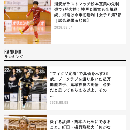
浦安がラストマッチ松本直美の先制
弾で7発大勝！神戸＆西宮も全勝継
続。湘南は今季初勝利【女子Ｆ第7節
｜試合結果＆順位】
2026.08.04
RANKING
ランキング
“フィクソ定着”で真価を示す28
歳。プロクラブを渡り歩いた超万
能型選手、鬼塚祥慶の覚悟「必要
1
だと思ってもらえる以上、その
…
2026.08.08
愛する故郷・熊本のためにできる
こと。町田・礒貝飛那大「何がな