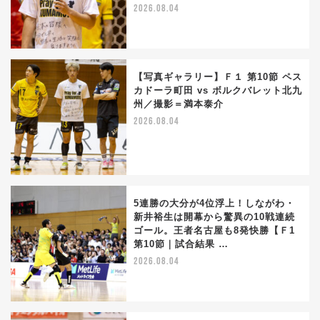
2026.08.04
【写真ギャラリー】Ｆ１ 第10節 ペス
カドーラ町田 vs ボルクバレット北九
州／撮影＝満本泰介
2026.08.04
5連勝の大分が4位浮上！しながわ・
新井裕生は開幕から驚異の10戦連続
ゴール。王者名古屋も8発快勝【Ｆ1
第10節｜試合結果 …
2026.08.04