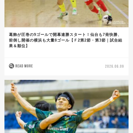
葛飾が圧巻の9ゴールで開幕連勝スタート！仙台も7発快勝、
前倒し開催の横浜も大量8ゴール【Ｆ2第2節・第3節｜試合結
果＆順位】
READ MORE
2026.06.09