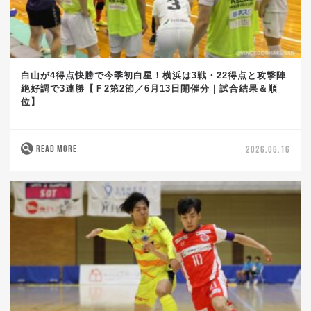
白山が4得点快勝で今季初白星！横浜は3戦・22得点と攻撃陣
絶好調で3連勝【Ｆ2第2節／6月13日開催分｜試合結果＆順
位】
READ MORE
2026.06.16