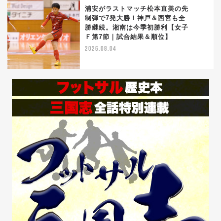
浦安がラストマッチ松本直美の先
制弾で7発大勝！神戸＆西宮も全
勝継続。湘南は今季初勝利【女子
5
Ｆ第7節｜試合結果＆順位】
2026.08.04