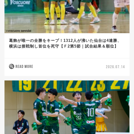
葛飾が唯一の全勝をキープ！1312人が沸いた仙台は4連勝、
横浜は接戦制し首位を死守【Ｆ2第5節｜試合結果＆順位】
READ MORE
2026.07.14