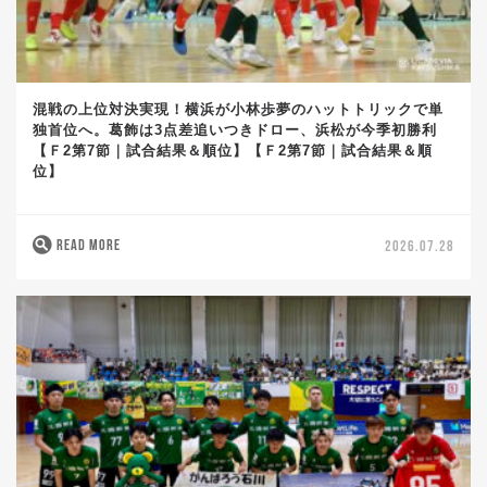
混戦の上位対決実現！横浜が小林歩夢のハットトリックで単
独首位へ。葛飾は3点差追いつきドロー、浜松が今季初勝利
【Ｆ2第7節｜試合結果＆順位】【Ｆ2第7節｜試合結果＆順
位】
READ MORE
2026.07.28