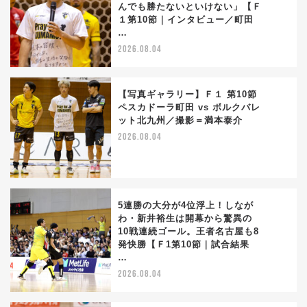
んでも勝たないといけない」【Ｆ
2
１第10節｜インタビュー／町田
…
2026.08.04
【写真ギャラリー】Ｆ１ 第10節
ペスカドーラ町田 vs ボルクバレ
ット北九州／撮影＝満本泰介
3
2026.08.04
5連勝の大分が4位浮上！しなが
わ・新井裕生は開幕から驚異の
10戦連続ゴール。王者名古屋も8
4
発快勝【Ｆ1第10節｜試合結果
…
2026.08.04