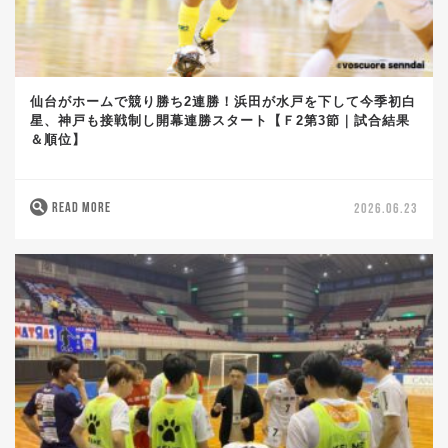
仙台がホームで競り勝ち2連勝！浜田が水戸を下して今季初白
星、神戸も接戦制し開幕連勝スタート【Ｆ2第3節｜試合結果
＆順位】
READ MORE
2026.06.23