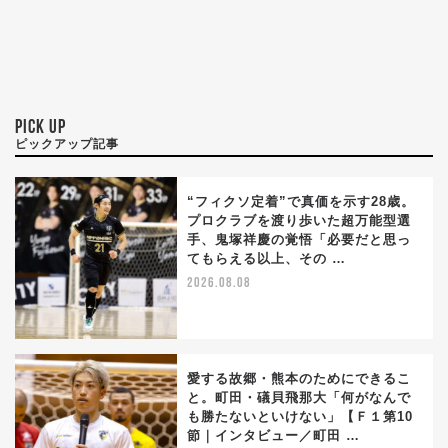
PICK UP
ピックアップ記事
“フィクソ定着”で真価を示す28歳。
プロクラブを渡り歩いた超万能型選
手、鬼塚祥慶の覚悟「必要だと思っ
てもらえる以上、その …
2026.08.08
愛する故郷・熊本のためにできるこ
と。町田・礒貝飛那大「何がなんで
も勝たないといけない」【Ｆ１第10
節｜インタビュー／町田 …