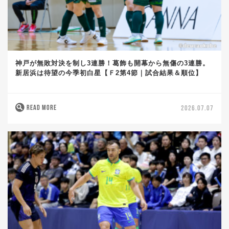
神戸が無敗対決を制し3連勝！葛飾も開幕から無傷の3連勝。
新居浜は待望の今季初白星【Ｆ2第4節｜試合結果＆順位】
READ MORE
2026.07.07