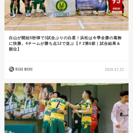
白山が開始5秒弾で3試合ぶりの白星！浜松は今季全勝の葛飾
に快勝。4チームが勝ち点12で並ぶ【Ｆ2第6節｜試合結果＆
順位】
READ MORE
2026.07.22