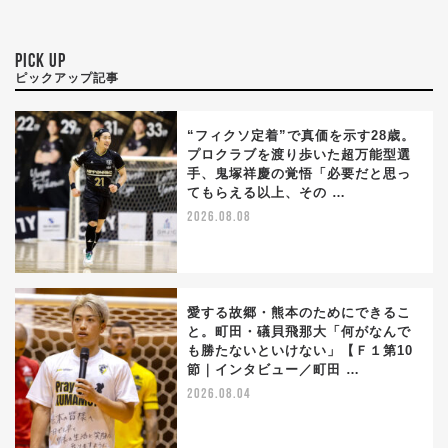
PICK UP
ピックアップ記事
“フィクソ定着”で真価を示す28歳。
プロクラブを渡り歩いた超万能型選
手、鬼塚祥慶の覚悟「必要だと思っ
てもらえる以上、その …
2026.08.08
愛する故郷・熊本のためにできるこ
と。町田・礒貝飛那大「何がなんで
も勝たないといけない」【Ｆ１第10
節｜インタビュー／町田 …
2026.08.04