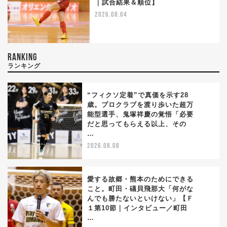
｜試合結果＆順位】
2026.08.04
RANKING
ランキング
“フィクソ定着”で真価を示す28
歳。プロクラブを渡り歩いた超万
能型選手、鬼塚祥慶の覚悟「必要
1
だと思ってもらえる以上、その
…
2026.08.08
愛する故郷・熊本のためにできる
こと。町田・礒貝飛那大「何がな
んでも勝たないといけない」【Ｆ
2
１第10節｜インタビュー／町田
…