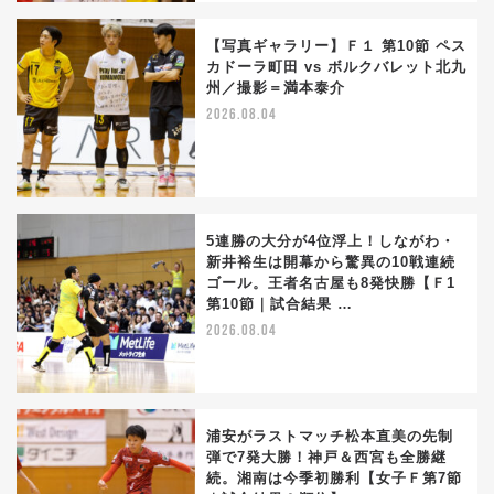
【写真ギャラリー】Ｆ１ 第10節 ペス
カドーラ町田 vs ボルクバレット北九
州／撮影＝満本泰介
2026.08.04
5連勝の大分が4位浮上！しながわ・
新井裕生は開幕から驚異の10戦連続
ゴール。王者名古屋も8発快勝【Ｆ1
第10節｜試合結果 …
2026.08.04
浦安がラストマッチ松本直美の先制
弾で7発大勝！神戸＆西宮も全勝継
続。湘南は今季初勝利【女子Ｆ第7節