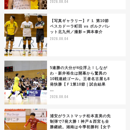
2026.08.04
【写真ギャラリー】Ｆ１ 第10節
ペスカドーラ町田 vs ボルクバレ
ット北九州／撮影＝満本泰介
3
2026.08.04
5連勝の大分が4位浮上！しなが
わ・新井裕生は開幕から驚異の
10戦連続ゴール。王者名古屋も8
4
発快勝【Ｆ1第10節｜試合結果
…
2026.08.04
浦安がラストマッチ松本直美の先
制弾で7発大勝！神戸＆西宮も全
勝継続。湘南は今季初勝利【女子