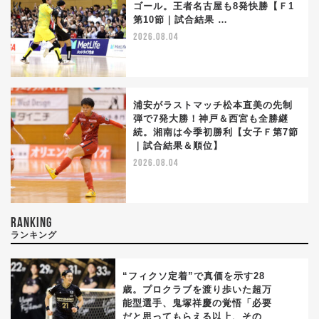
ゴール。王者名古屋も8発快勝【Ｆ1
第10節｜試合結果 …
2026.08.04
浦安がラストマッチ松本直美の先制
弾で7発大勝！神戸＆西宮も全勝継
続。湘南は今季初勝利【女子Ｆ第7節
｜試合結果＆順位】
2026.08.04
RANKING
ランキング
“フィクソ定着”で真価を示す28
歳。プロクラブを渡り歩いた超万
能型選手、鬼塚祥慶の覚悟「必要
1
だと思ってもらえる以上、その