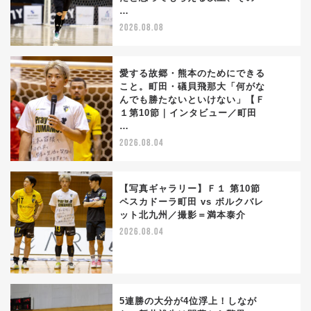
…
2026.08.08
愛する故郷・熊本のためにできる
こと。町田・礒貝飛那大「何がな
んでも勝たないといけない」【Ｆ
2
１第10節｜インタビュー／町田
…
2026.08.04
【写真ギャラリー】Ｆ１ 第10節
ペスカドーラ町田 vs ボルクバレ
ット北九州／撮影＝満本泰介
3
2026.08.04
5連勝の大分が4位浮上！しなが