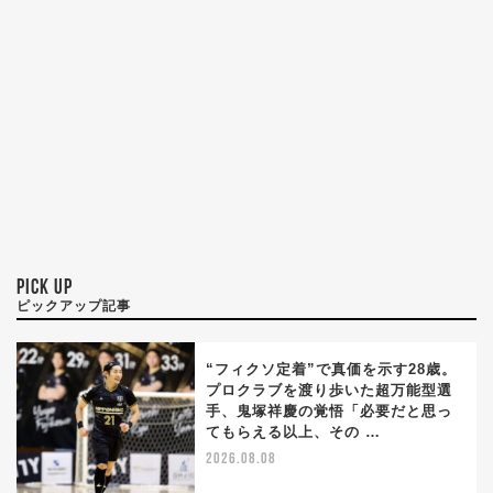
PICK UP
ピックアップ記事
“フィクソ定着”で真価を示す28歳。
プロクラブを渡り歩いた超万能型選
手、鬼塚祥慶の覚悟「必要だと思っ
てもらえる以上、その …
2026.08.08