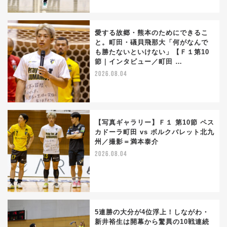
愛する故郷・熊本のためにできるこ
と。町田・礒貝飛那大「何がなんで
も勝たないといけない」【Ｆ１第10
節｜インタビュー／町田 …
2026.08.04
【写真ギャラリー】Ｆ１ 第10節 ペス
カドーラ町田 vs ボルクバレット北九
州／撮影＝満本泰介
2026.08.04
5連勝の大分が4位浮上！しながわ・
新井裕生は開幕から驚異の10戦連続