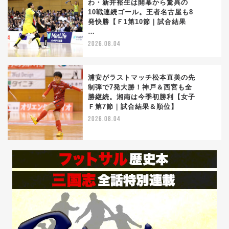
わ・新井裕生は開幕から驚異の
10戦連続ゴール。王者名古屋も8
4
発快勝【Ｆ1第10節｜試合結果
…
2026.08.04
浦安がラストマッチ松本直美の先
制弾で7発大勝！神戸＆西宮も全
勝継続。湘南は今季初勝利【女子
5
Ｆ第7節｜試合結果＆順位】
2026.08.04