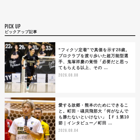
PICK UP
ピックアップ記事
“フィクソ定着”で真価を示す28歳。
プロクラブを渡り歩いた超万能型選
手、鬼塚祥慶の覚悟「必要だと思っ
てもらえる以上、その …
2026.08.08
愛する故郷・熊本のためにできるこ
と。町田・礒貝飛那大「何がなんで
も勝たないといけない」【Ｆ１第10
節｜インタビュー／町田 …
2026.08.04