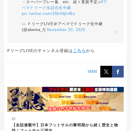
・スーパープレー集 etc 続々更新予定♫
#ア
ベマＦリーグ全試合生中継
pic.twitter.com/Z6ktNjk4Bo
— ＦリーグLIVE＠アベマでＦリーグ生中継
(@abema_f)
November 20, 2020
FリーグLIVEのチャンネル登録は
こちら
から
SHARE
AD
【全話連載中】日本フットサルの黎明期から続く歴史と物
語｜フットサル三国志