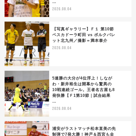
…
2026.08.04
【写真ギャラリー】Ｆ１ 第10節
ペスカドーラ町田 vs ボルクバレ
ット北九州／撮影＝満本泰介
3
2026.08.04
5連勝の大分が4位浮上！しなが
わ・新井裕生は開幕から驚異の
10戦連続ゴール。王者名古屋も8
4
発快勝【Ｆ1第10節｜試合結果
…
2026.08.04
浦安がラストマッチ松本直美の先
制弾で7発大勝！神戸＆西宮も全