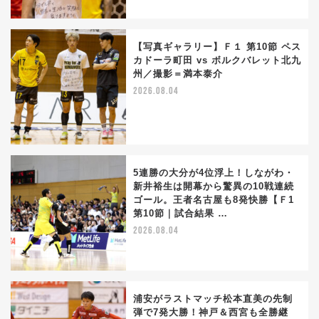
【写真ギャラリー】Ｆ１ 第10節 ペス
カドーラ町田 vs ボルクバレット北九
州／撮影＝満本泰介
2026.08.04
5連勝の大分が4位浮上！しながわ・
新井裕生は開幕から驚異の10戦連続
ゴール。王者名古屋も8発快勝【Ｆ1
第10節｜試合結果 …
2026.08.04
浦安がラストマッチ松本直美の先制
弾で7発大勝！神戸＆西宮も全勝継