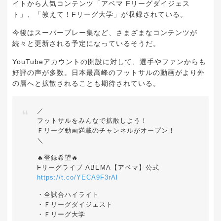
イトから人気コンテンツ「アベマ Fリーグダイジェス
ト」、「教えて！Fリーグ大学」が収録されている。
今後はスーパープレー集など、さまざまなコンテンツが
続々と更新される予定になっているそうだ。
YouTubeアカウントの開設に対して、選手やファンからも
好評の声が多数。日本最高峰のフットサルの動画がより外
の層へと拡散されることも期待されている。
／
フットサルをみんなで拡散しよう！
Ｆリーグ動画満載のチャンネルがオープン！
＼
🔥登録希望🔥
Fリーグライブ ABEMA【アベマ】公式
https://t.co/YECA9F3rAl
・全試合ハイライト
・Ｆリーグダイジェスト
・Ｆリーグ大学