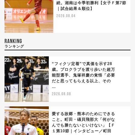
続。湘南は今季初勝利【女子Ｆ第7節
｜試合結果＆順位】
2026.08.04
RANKING
ランキング
“フィクソ定着”で真価を示す28
歳。プロクラブを渡り歩いた超万
能型選手、鬼塚祥慶の覚悟「必要
1
だと思ってもらえる以上、その
…
2026.08.08
愛する故郷・熊本のためにできる
こと。町田・礒貝飛那大「何がな
んでも勝たないといけない」【Ｆ
2
１第10節｜インタビュー／町田