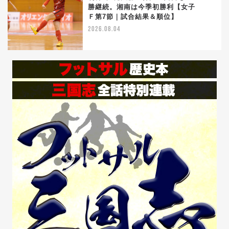
勝継続。湘南は今季初勝利【女子
5
Ｆ第7節｜試合結果＆順位】
2026.08.04