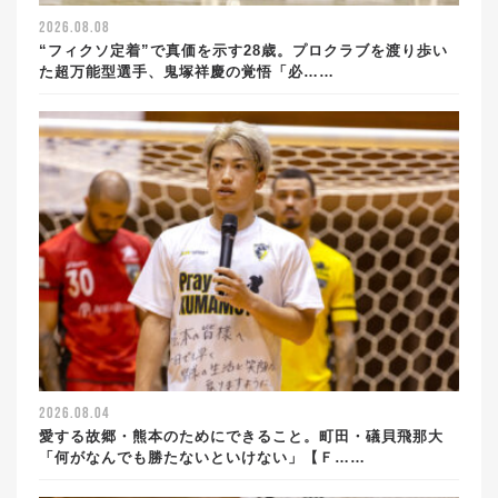
2026.08.08
“フィクソ定着”で真価を示す28歳。プロクラブを渡り歩い
た超万能型選手、鬼塚祥慶の覚悟「必……
2026.08.04
愛する故郷・熊本のためにできること。町田・礒貝飛那大
「何がなんでも勝たないといけない」【Ｆ……