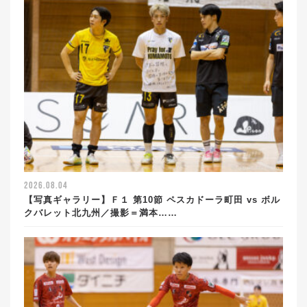
2026.08.04
【写真ギャラリー】Ｆ１ 第10節 ペスカドーラ町田 vs ボル
クバレット北九州／撮影＝満本……