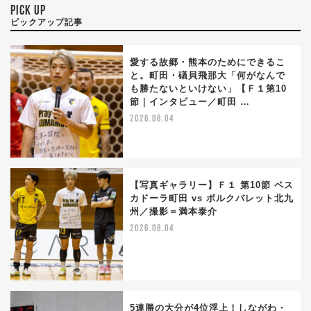
PICK UP
ピックアップ記事
愛する故郷・熊本のためにできるこ
と。町田・礒貝飛那大「何がなんで
も勝たないといけない」【Ｆ１第10
節｜インタビュー／町田 …
2026.08.04
【写真ギャラリー】Ｆ１ 第10節 ペス
カドーラ町田 vs ボルクバレット北九
州／撮影＝満本泰介
2026.08.04
5連勝の大分が4位浮上！しながわ・