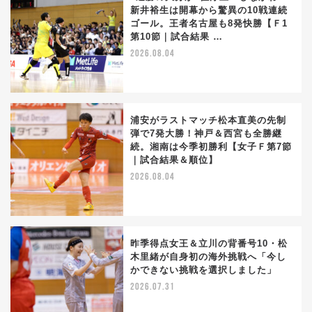
新井裕生は開幕から驚異の10戦連続
ゴール。王者名古屋も8発快勝【Ｆ1
第10節｜試合結果 …
2026.08.04
浦安がラストマッチ松本直美の先制
弾で7発大勝！神戸＆西宮も全勝継
続。湘南は今季初勝利【女子Ｆ第7節
｜試合結果＆順位】
2026.08.04
昨季得点女王＆立川の背番号10・松
木里緒が自身初の海外挑戦へ「今し
かできない挑戦を選択しました」
2026.07.31