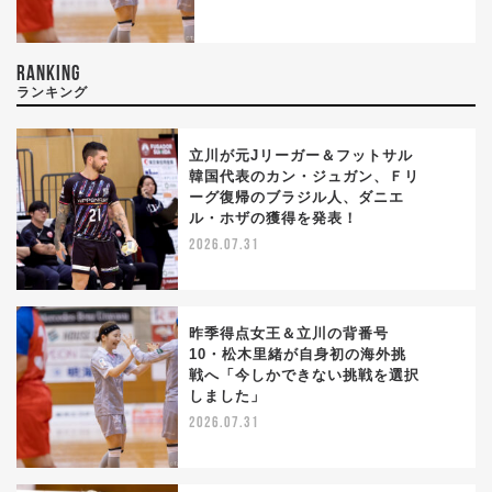
RANKING
ランキング
立川が元Jリーガー＆フットサル
韓国代表のカン・ジュガン、Ｆリ
ーグ復帰のブラジル人、ダニエ
1
ル・ホザの獲得を発表！
2026.07.31
昨季得点女王＆立川の背番号
10・松木里緒が自身初の海外挑
戦へ「今しかできない挑戦を選択
2
しました」
2026.07.31