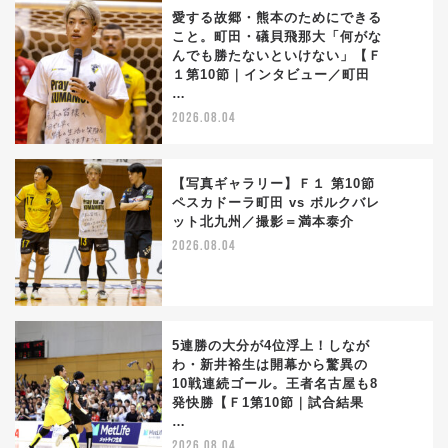
愛する故郷・熊本のためにできる
こと。町田・礒貝飛那大「何がな
んでも勝たないといけない」【Ｆ
3
１第10節｜インタビュー／町田
…
2026.08.04
【写真ギャラリー】Ｆ１ 第10節
ペスカドーラ町田 vs ボルクバレ
ット北九州／撮影＝満本泰介
4
2026.08.04
5連勝の大分が4位浮上！しなが
わ・新井裕生は開幕から驚異の
10戦連続ゴール。王者名古屋も8
5
発快勝【Ｆ1第10節｜試合結果
…
2026.08.04