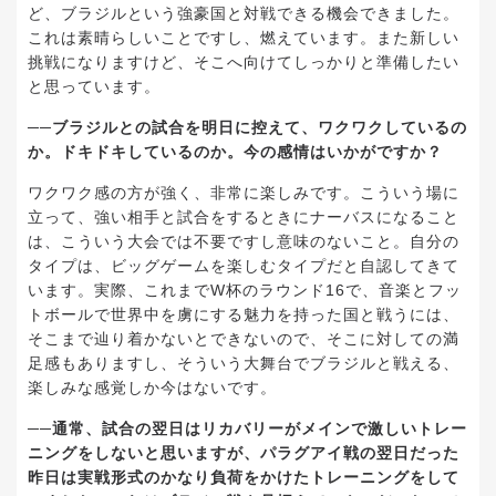
ど、ブラジルという強豪国と対戦できる機会できました。
これは素晴らしいことですし、燃えています。また新しい
挑戦になりますけど、そこへ向けてしっかりと準備したい
と思っています。
──ブラジルとの試合を明日に控えて、ワクワクしているの
か。ドキドキしているのか。今の感情はいかがですか？
ワクワク感の方が強く、非常に楽しみです。こういう場に
立って、強い相手と試合をするときにナーバスになること
は、こういう大会では不要ですし意味のないこと。自分の
タイプは、ビッグゲームを楽しむタイプだと自認してきて
います。実際、これまでW杯のラウンド16で、音楽とフッ
トボールで世界中を虜にする魅力を持った国と戦うには、
そこまで辿り着かないとできないので、そこに対しての満
足感もありますし、そういう大舞台でブラジルと戦える、
楽しみな感覚しか今はないです。
──通常、試合の翌日はリカバリーがメインで激しいトレー
ニングをしないと思いますが、パラグアイ戦の翌日だった
昨日は実戦形式のかなり負荷をかけたトレーニングをして