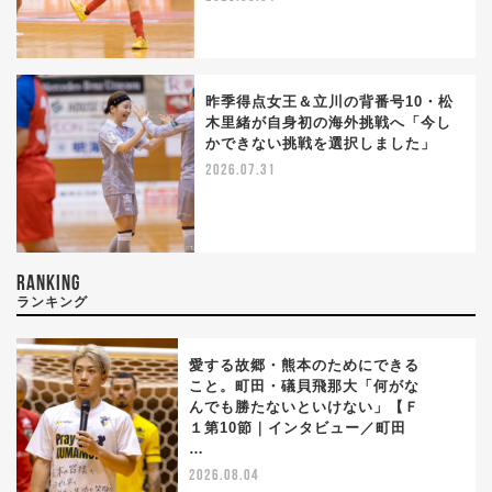
昨季得点女王＆立川の背番号10・松
木里緒が自身初の海外挑戦へ「今し
かできない挑戦を選択しました」
2026.07.31
RANKING
ランキング
愛する故郷・熊本のためにできる
こと。町田・礒貝飛那大「何がな
んでも勝たないといけない」【Ｆ
1
１第10節｜インタビュー／町田
…
2026.08.04