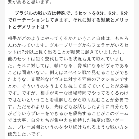
要があると思います。
──ブラジルの戦い方は特殊で、3セットを8分、6分、6分
でローテーションしてきます。それに対する対策とメリッ
トとデメリットは？
相手がどのようにやってくるかということ自体は、もちろ
んわかっています。グループリーグからフェラオがいるセ
ットは7分以上長く出ることが頻繁に起きていましたし、
他のセットは短く交代している状況も見て取れていまし
た。それに対しては、軸になる、脅威になるピヴォである
ことは間違いない。例えばスペイン戦で見せることができ
たような、支配的なピヴォに対する守備のアクションです
とか、そういうのをうまく対抗して当てていくことが必要
です。ですが、相手が均一な出場時間でやってるくるわけ
ではないということを理解しながら取り組むことが必要で
す。ただそれよりも、先ほどもお話ししたように自分たち
がどういうプレーをできるかを優先することがこのゲーム
では大事。自分たちが集中力を維持した強度の高いゲー
ム、プレー展開というのをやり続けられるような戦い方を
優先したいです。