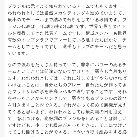
ブラジルは元々よく知られているチームでもありますし、
われわれとしては当然スカウティングを進めていまして、
最小のでティールまで詰めて分析をしている段階です。ブ
ラジル代表は、“代表の中の代表”です。世界で最もタイト
ルを獲得してきた代表チームですし、構成メンバーも世界
有数のトップクラブでプレーしている選手たちばかり。チ
ームとしてもそうですし、選手もトップのチームだと思っ
ています。
なので強みをたくさん持っていて、非常にパワーのあるチ
ームということは間違いないですけども、弱点も当然あり
ます。われわれとしては、それに対してまずやらなければ
いけないことは、自分たちのプレー、自分たちが作ってき
たフットサルの形を最高レベルで遂行することです。それ
をやったことからリンクして、弱点であるブラジルの綻び
を引き出すことができる。それがあって初めて勝機が見え
てくると思います。われわれとしては最高潮の日を迎え
て、をぶつける。絶好調のブラジルを止めることは難しい
ですけども、少しでも緩みがあったときに、そこにつけい
ってこじ開けることができる。そういう取り組みをする必