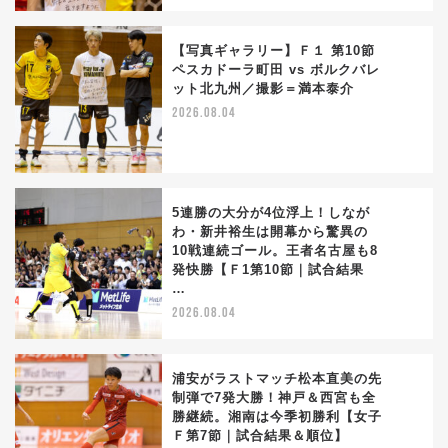
【写真ギャラリー】Ｆ１ 第10節
ペスカドーラ町田 vs ボルクバレ
ット北九州／撮影＝満本泰介
2
2026.08.04
5連勝の大分が4位浮上！しなが
わ・新井裕生は開幕から驚異の
10戦連続ゴール。王者名古屋も8
3
発快勝【Ｆ1第10節｜試合結果
…
2026.08.04
浦安がラストマッチ松本直美の先
制弾で7発大勝！神戸＆西宮も全
勝継続。湘南は今季初勝利【女子
4
Ｆ第7節｜試合結果＆順位】