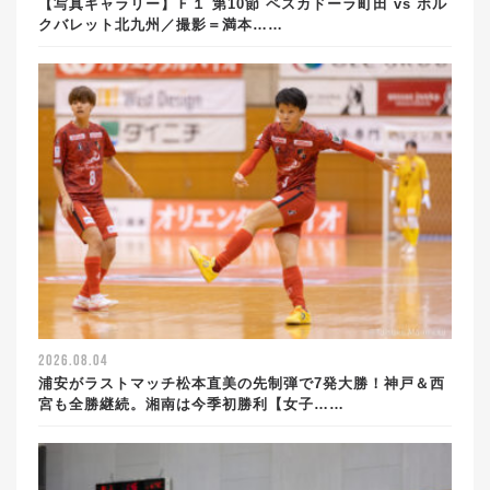
【写真ギャラリー】Ｆ１ 第10節 ペスカドーラ町田 vs ボル
クバレット北九州／撮影＝満本……
2026.08.04
浦安がラストマッチ松本直美の先制弾で7発大勝！神戸＆西
宮も全勝継続。湘南は今季初勝利【女子……