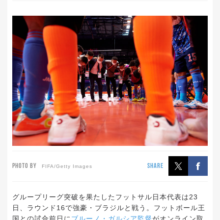
PHOTO BY
SHARE
FIFA/Getty Images
グループリーグ突破を果たしたフットサル日本代表は23
日、ラウンド16で強豪・ブラジルと戦う。フットボール王
国との試合前日に
ブルーノ・ガルシア監督
がオンライン取