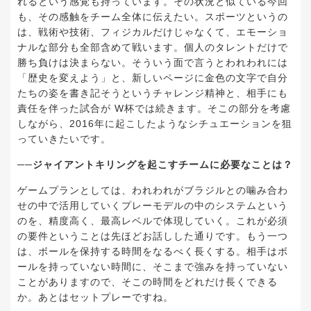
れるという感覚も持っています。その状況と似ている今回
も、その感触をチーム全体に伝えたい。スポーツというの
は、戦術や技術、フィジカルだけじゃなくて、エモーショ
ナルな部分も全部含めて戦います。個人のタレントだけで
勝ち負けは決まらない。そういう面で言うとわれわれには
「歴史を変えよう」と、新しいページに金色の文字で自分
たちの姿を書き記そうというチャレンジ精神と、相手にも
責任を伴った試合が W杯では続きます。そこの部分を考慮
しながら、2016年に起こしたようなシチュエーションを狙
っていきたいです。
──ジャイアントキリングを起こすチームに必要なことは？
ゲームプランとしては、われわれがブラジルとの噛み合わ
せの中で活用していくプレーモデルの中のシステムという
のを、精度高く、最高レベルで体現していく。これが必須
の要件ということは先ほどお話しした通りです。もう一つ
は、ボールを保持する時間をなるべく長くする。相手はボ
ールを持っていない時間に、そこまで強みを持っていない
ことがありますので、そこの時間をどれだけ長くできる
か。あとはセットプレーですね。