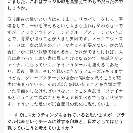
いました。これはブラジル戦を見据えてのものだったので
しょうか。
取り組みの違いというはあります。リカバリーをして、準
備をして、一戦を迎えるという大きな流れは変わらないで
すが、ノックアウトステージとグループステージというこ
とで、背景が違うことが大きな要因です。ノックアウトス
テージは、次の試合のことしか考える必要がない。次の試
合にいかに良い状態で臨めるか。それができなければ、大
会は終わってしまい家に帰るだけになるので、毎試合がフ
ァイナルになっていく。そういうゲームを迎えるにあた
り、回復、準備、そして戦いに向かうフェーズがあります
けども、グループステージの場合は3試合を戦うことが確
実に決まっている。その3試合を戦い切ることを念頭に置
いた準備をしなければいけない。そこを今度は、ファイナ
ルということで次のことを考える必要べきでもない状況で
す。そういった違いが試合翌日の変化に現れています。
──すでにスカウティングをされていると思いますが、ブラ
ジル代表というチームに対する印象と、日本としてはどう
戦っていこうと考えていますか？