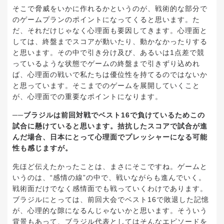
そこで脅威をいかに作れるかというのが、戦術的な部分で
のゲームプランのポイントになってくると思います。た
だ、それだけじゃなく心理面も要因してきます。心理面と
しては、終盤までスコアが動いたり、動かなかったりする
と思います。その中で引き分け及び、あるいは1点差で競
っているような状態でゲームの終盤まで引きずり込めれ
ば、心理面の戦いで私たちは優位性を持てるのではないか
と思っています。そこまでのゲームを展開していくこと
が、心理面での重要なポイントになります。
──ブラジルは前回対戦でベスト16で負けているためこの
試合に懸けていると思います。拮抗したスコアで試合が進
んだ場合、日本にとって心理面でプレッシャーになる可能
性も感じますが。
先ほど伝えたかったことは、まさにそこですね。ゲームと
いうのは、“感情の線”の中で、戦いながらも進んでいく。
戦術面だけでなく感情面でも戦っていくわけであります。
ブラジルにとっては、前回大会でベスト16で敗退した記憶
が、心理的な隙になるんじゃないかと思います。そういう
背景もあって、ブラジル代表としてはそんなエピソードを