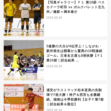
【写真ギャラリー】Ｆ１ 第10節 ペス
カドーラ町田 vs ボルクバレット北九
州／撮影＝満本泰介
2026.08.04
5連勝の大分が4位浮上！しながわ・
新井裕生は開幕から驚異の10戦連続
ゴール。王者名古屋も8発快勝【Ｆ1
第10節｜試合結果 …
2026.08.04
浦安がラストマッチ松本直美の先制
弾で7発大勝！神戸＆西宮も全勝継
続。湘南は今季初勝利【女子Ｆ第7節
｜試合結果＆順位】
2026.08.04