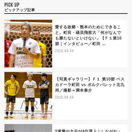
PICK UP
ピックアップ記事
愛する故郷・熊本のためにできるこ
と。町田・礒貝飛那大「何がなんで
も勝たないといけない」【Ｆ１第10
節｜インタビュー／町田 …
2026.08.04
【写真ギャラリー】Ｆ１ 第10節 ペス
カドーラ町田 vs ボルクバレット北九
州／撮影＝満本泰介
2026.08.04
5連勝の大分が4位浮上！しながわ・