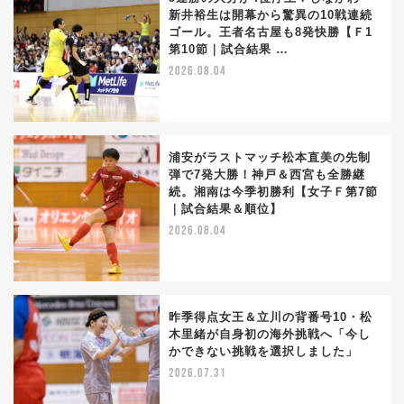
新井裕生は開幕から驚異の10戦連続
ゴール。王者名古屋も8発快勝【Ｆ1
第10節｜試合結果 …
2026.08.04
浦安がラストマッチ松本直美の先制
弾で7発大勝！神戸＆西宮も全勝継
続。湘南は今季初勝利【女子Ｆ第7節
｜試合結果＆順位】
2026.08.04
昨季得点女王＆立川の背番号10・松
木里緒が自身初の海外挑戦へ「今し
かできない挑戦を選択しました」
2026.07.31