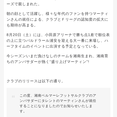
ーズで親しまれた。
朝の顔として活躍し、様々な年代のファンを持つマーティ
ンさんの就任による、クラブとＦリーグの認知度の拡大に
も期待が高まる。
8月20日（土）には、小田原アリーナで勝ち点1差で順位表
の上に立つバルドラール浦安を迎える大一番に来場し、ハ
ーフタイムのイベントに出演する予定となっている。
今シーズンいまだ負けなしのチームを湘南生まれ、湘南育
ちのアンバサダーが熱く“盛り上げマーティン”!
クラブのリリースは以下の通り。
この度、湘南ベルマーレフットサルクラブのア
ンバサダーにタレントのマーティンさんが就任
することになりましたのでお知らせいたしま
す。