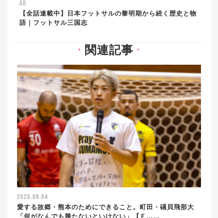
AD
【全話連載中】日本フットサルの黎明期から続く歴史と物
語｜フットサル三国志
関連記事
▼
▼
2026.08.04
愛する故郷・熊本のためにできること。町田・礒貝飛那大
「何がなんでも勝たないといけない」【Ｆ……