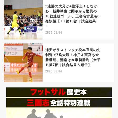
5連勝の大分が4位浮上！しなが
わ・新井裕生は開幕から驚異の
10戦連続ゴール。王者名古屋も8
3
発快勝【Ｆ1第10節｜試合結果
…
2026.08.04
浦安がラストマッチ松本直美の先
制弾で7発大勝！神戸＆西宮も全
勝継続。湘南は今季初勝利【女子
4
Ｆ第7節｜試合結果＆順位】
2026.08.04