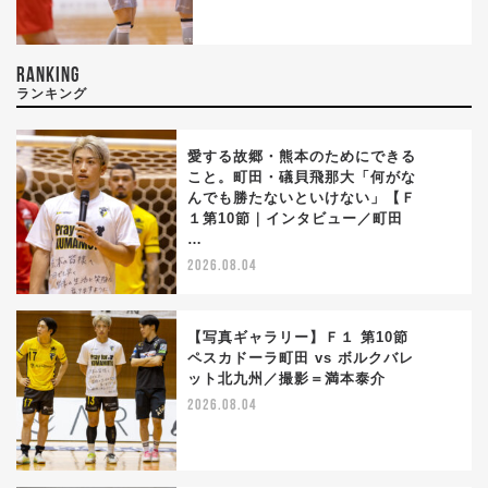
RANKING
ランキング
愛する故郷・熊本のためにできる
こと。町田・礒貝飛那大「何がな
んでも勝たないといけない」【Ｆ
1
１第10節｜インタビュー／町田
…
2026.08.04
【写真ギャラリー】Ｆ１ 第10節
ペスカドーラ町田 vs ボルクバレ
ット北九州／撮影＝満本泰介
2
2026.08.04