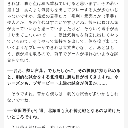
きれば、勝ち点は積み重ねていけると思います。今の若い
選手は、あんまり気持ちを出してプレーする人が少ないじ
ゃないですか。最近の若手だと（毛利）元亮とか（甲斐）
稜人とか、あの年代はすごいですけどね。彼らは負けん気
があっていいなと思っていましたけど、そういう選手があ
まり出てこないので
……
。僕は気持ちを前面に出してやっ
ているので、そうやって気持ちを出して、体を投げ出して
いくようなプレーができれば大丈夫かな、と。あとはも
う、僕が点を取るので。前半でゲームが壊れないような試
合をすれば。
──
おお、熱い言葉。でもたしかに、その勝負に持ち込める
と、劇的な試合をする北海道に勝ち目が出てきますね。今
シーズンも、ブザービート未遂の試合が何回か
……
。
そうですね。昔から僕らは、劇的な試合が多いかもしれ
ないですね。
──
室田選手が引退、北海道も入れ替え戦となるのは避けた
いところですね。
入れ替え戦は一番、避けたいですね。