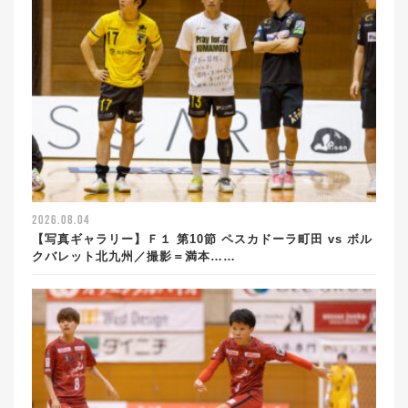
2026.08.04
【写真ギャラリー】Ｆ１ 第10節 ペスカドーラ町田 vs ボル
クバレット北九州／撮影＝満本……