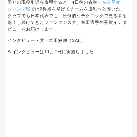
限りの現役引退を表明すると、
4
日後の古巣・
名古屋オー
シャンズ戦
では
2
得点を挙げてチームを勝利へと導いた。
クラブでも日本代表でも、圧倒的なテクニックで見る者を
魅了し続けてきたファンタジスタ、室田選手の受賞インタ
ビューをお届けします。
インタビュー・文＝本田好伸（
SAL
）
※
インタビューは
11
月
2
日に実施しました