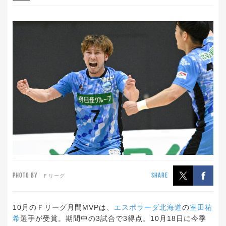
PHOTO BY
SHARE
Ｆリーグ
10
月のＦリーグ月間
MVP
は、
エスポラーダ北海道
の
室田祐
希
選手が受賞。期間中の
3
試合で
3
得点。
10
月
18
日に今季