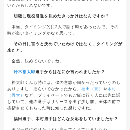
いたかもしれないです。
──
明確に現役引退を決めたきっかけはなんですか？
本当、タイミング的に
2
人で話す時があったんで、その
時が良いタイミングかなと思って。
──
その日に言うと決めていたわけではなく、タイミングが
来たと。
全然、決めてないですね。
──
鈴木裕太郎
選手からはなにか言われましたか？
裕太郎くんも特には。僕の意志が固かったっていうのも
ありますし、揺らいでなかったから。
福田（亮）
や
木村
（優太）
など、プライベートでもご飯に行く人には先に話
していて、他の選手はリリースを出す少し前、全体の前で
挨拶させてもらった時に知った感じですね。
──
福田選手、木村選手はどんな反応をしていましたか？
まだ一緒にやりたいとは言ってくれていましたね。