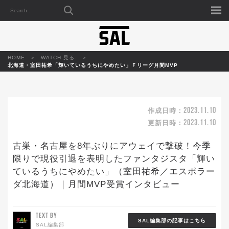
HOME
WATCH-見る-
北海道・室田祐希「輝いているうちにやめたい」Ｆリーグ月間MVP
2023.11.10
作成日時：
2023.11.10
更新日時：
古巣・名古屋を8年ぶりにアウェイで撃破！今季
限りで現役引退を表明したファンタジスタ「輝い
ているうちにやめたい」（室田祐希／エスポラー
ダ北海道）｜月間MVP受賞インタビュー
TEXT BY
SAL編集部の記事はこちら
SAL編集部