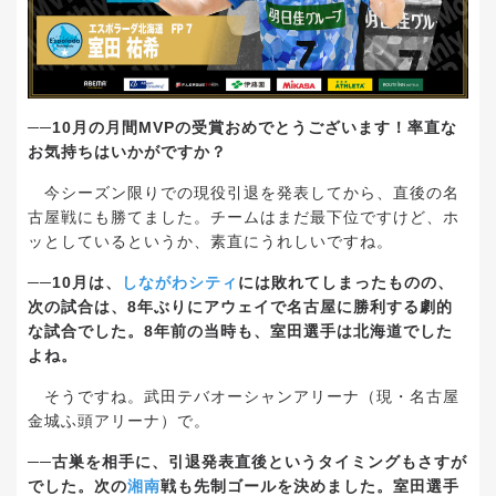
──10
月の月間
MVP
の受賞おめでとうございます！率直な
お気持ちはいかがですか？
今シーズン限りでの現役引退を発表してから、直後の名
古屋戦にも勝てました。チームはまだ最下位ですけど、ホ
ッとしているというか、素直にうれしいですね。
──10
月は、
しながわシティ
には敗れてしまったものの、
次の試合は、
8
年ぶりにアウェイで名古屋に勝利する劇的
な試合でした。
8
年前の当時も、室田選手は北海道でした
よね。
そうですね。武田テバオーシャンアリーナ（現・名古屋
金城ふ頭アリーナ）で。
──
古巣を相手に、引退発表直後というタイミングもさすが
でした。次の
湘南
戦も先制ゴールを決めました。室田選手