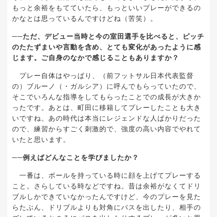
もっと余裕をもてていたら、もっといいプレーができるの
かなとは思っているんですけどね（苦笑）。
──
ただ、デビュー当時と今の室田選手を比べると、ピッチ
のたたずまいや言動を含め、とても変化があったように感
じます。ご自身のなかで感じることもありますか？
プレー自体はやっぱり、（前
フットサル
日本代表監督
の）ブルーノ（・ガルシア）に呼んでもらっていたので、
そこでいろんな指導をしてもらったことでの成長が大きか
ったです。あとは、町田に移籍してプレーしたことも大き
いですね。あの時代は本当にレジェンドな人ばかりだった
ので、練習からすごく刺激的で、強度の高い内容でやれて
いたと思います。
──
例えばどんなことを学びましたか？
一番は、ボールを持っている時に顔を上げてプレーする
こと。さらしている時などですね。昔は余裕がなくてドリ
ブルしかできていなかったんですけど、今のプレーを見た
らたぶん、ドリブルよりも対角にパスを出したり、相手の