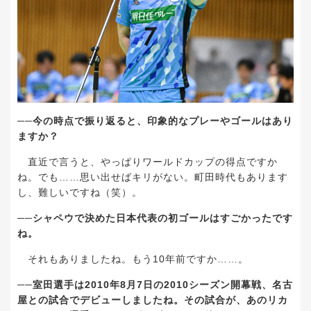
──
今の時点で振り返ると、印象的なプレーやゴールはあり
ますか？
直近で言うと、やっぱりワールドカップの得点ですか
ね。でも
……
思い出せばキリがない。町田時代もあります
し、難しいですね（笑）。
──
シャペウで決めた日本代表の初ゴールはすごかったです
ね。
それもありましたね。もう
10
年前ですか
……
。
──
室田選手は
2010
年
8
月
7
日の
2010
シーズン開幕戦、名古
屋との試合でデビューしましたね。その試合が、あのリカ