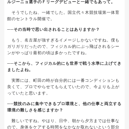
ルジーニョ選手のＦリーグデビューと一緒でもあって。
そうでしたね、一緒でした。
国立代々木競技場第一体育
館のセントラル開催
で。
──
その当時で思い出されることはありますか？
もう、名古屋が強すぎるイメージしかないですね。僕も
ガリガリだったので、フィジカル的にぶっ飛ばされるシー
ンがやっぱり最初の頃は多かったですね。
──
そこから、フィジカル的にも世界で戦う水準に上げてき
ましたよね。
実際には、町田の時が自分的には一番コンディションも
良くて、プロでやらせてもらえていたので、今よりも上が
っていたと思います。
──
競技のみに集中できるプロ環境と、他の仕事と両立する
環境の難しさを感じますか？
難しいですね。やはり、日中、朝から夕方までは仕事な
ので、身体をケアする時間をなかなか取れないという部分