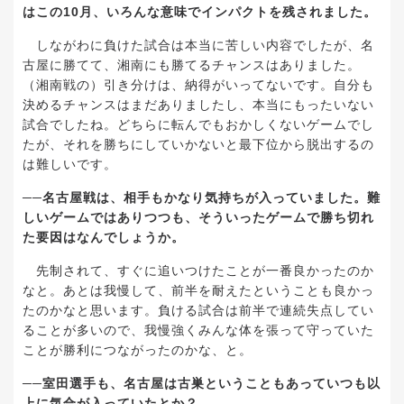
はこの
10
月、いろんな意味でインパクトを残されました。
しながわに負けた試合は本当に苦しい内容でしたが、名
古屋に勝てて、湘南にも勝てるチャンスはありました。
（湘南戦の）引き分けは、納得がいってないです。自分も
決めるチャンスはまだありましたし、本当にもったいない
試合でしたね。どちらに転んでもおかしくないゲームでし
たが、それを勝ちにしていかないと最下位から脱出するの
は難しいです。
──
名古屋戦は、相手もかなり気持ちが入っていました。難
しいゲームではありつつも、そういったゲームで勝ち切れ
た要因はなんでしょうか。
先制されて、すぐに追いつけたことが一番良かったのか
なと。あとは我慢して、前半を耐えたということも良かっ
たのかなと思います。負ける試合は前半で連続失点してい
ることが多いので、我慢強くみんな体を張って守っていた
ことが勝利につながったのかな、と。
──
室田選手も、名古屋は古巣ということもあっていつも以
上に気合が入っていたとか？