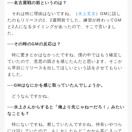
──
名古屋戦の前というのは？
それは特に理由はないですね。（
水上玄太
）
GM
に話し
たのもリリースの
1
、
2
週間前でした。練習が終わって
GM
と
2
人になるタイミングがあったので、そこで言いまし
た。
──
その時の
GM
の反応は？
特に驚きとかはなかったですね。僕の中ではもう確定し
ていたので、意思の固さを感じたんだと思います。そこか
ら早目にリリースを出してほしいという話をさせてもらい
ました。
──GM
はなにかを感じ取っていたんでしょうか。
どうなんですかね。
──
水上さんからすると「俺より先じゃねーだろ！」みたい
なことも？
特にないですね。察していたんですかね。仲良いやつら
には話していたので、もしかしたらどこかから耳に入って