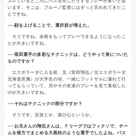
ズレているところにパスを出したりするプレーが多いと思
います。そこは、ブルーノ監督にはずっと言われてきたこ
とですね。
──
顔を上げることで、選択肢が増えた。
そうですね。余裕をもってプレーできるようになったこ
とが大きいですね。
──
室田選手の多彩なテクニックは、どうやって身についた
ものですか？
エスポラーダに入る前、
兄（室田翔伍／元エスポラーダ
北海道所属）
が大学生の頃、一緒にフットサルに連れて行
ってもらっていて、兄やその友達のプレーを見て真似した
のが大きいですね。
──
それはテクニックの部分ですか？
そうです。足技とか、遊び心というか。
──
お兄さんの翔伍さんは、Ｆリーグではフィクソで、チー
ムを後方でまとめる大黒柱のような選手でしたよね。パス