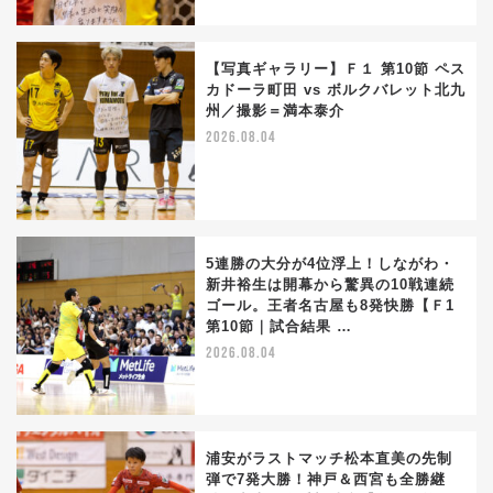
【写真ギャラリー】Ｆ１ 第10節 ペス
カドーラ町田 vs ボルクバレット北九
州／撮影＝満本泰介
2026.08.04
5連勝の大分が4位浮上！しながわ・
新井裕生は開幕から驚異の10戦連続
ゴール。王者名古屋も8発快勝【Ｆ1
第10節｜試合結果 …
2026.08.04
浦安がラストマッチ松本直美の先制
弾で7発大勝！神戸＆西宮も全勝継