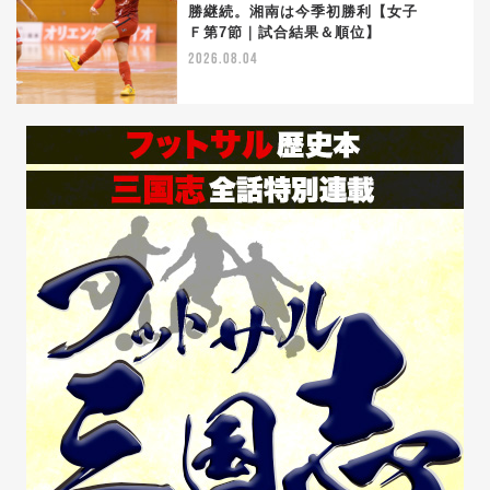
勝継続。湘南は今季初勝利【女子
5
Ｆ第7節｜試合結果＆順位】
2026.08.04