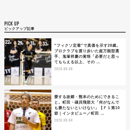
PICK UP
ピックアップ記事
“フィクソ定着”で真価を示す28歳。
プロクラブを渡り歩いた超万能型選
手、鬼塚祥慶の覚悟「必要だと思っ
てもらえる以上、その …
2026.08.08
愛する故郷・熊本のためにできるこ
と。町田・礒貝飛那大「何がなんで
も勝たないといけない」【Ｆ１第10
節｜インタビュー／町田 …
2026.08.04