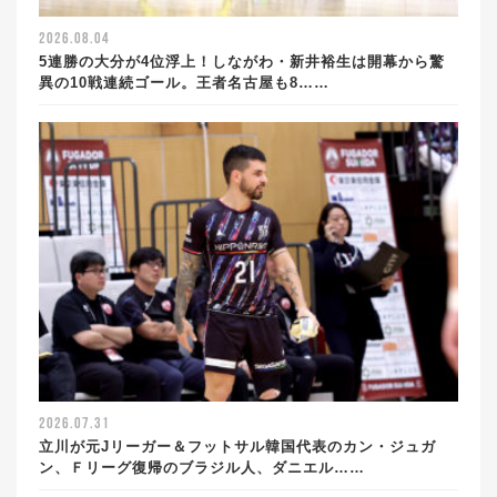
2026.08.04
5連勝の大分が4位浮上！しながわ・新井裕生は開幕から驚
異の10戦連続ゴール。王者名古屋も8……
2026.07.31
立川が元Jリーガー＆フットサル韓国代表のカン・ジュガ
ン、Ｆリーグ復帰のブラジル人、ダニエル……