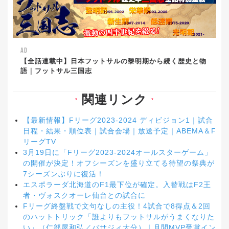
AD
【全話連載中】日本フットサルの黎明期から続く歴史と物
語｜フットサル三国志
関連リンク
▼
▼
【最新情報】Fリーグ2023-2024 ディビジョン1｜試合
日程・結果・順位表｜試合会場｜放送予定｜ABEMA＆F
リーグTV
3月19日に「Fリーグ2023-2024オールスターゲーム」
の開催が決定！オフシーズンを盛り立てる待望の祭典が
7シーズンぶりに復活！
エスポラーダ北海道のF1最下位が確定。入替戦はF2王
者・ヴォスクオーレ仙台との試合に
Fリーグ終盤戦で文句なしの主役！4試合で8得点＆2回
のハットトリック「誰よりもフットサルがうまくなりた
い」（仁部屋和弘／バサジィ大分）｜月間MVP受賞イン