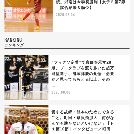
続。湘南は今季初勝利【女子Ｆ第7節
｜試合結果＆順位】
2026.08.04
RANKING
ランキング
“フィクソ定着”で真価を示す28
歳。プロクラブを渡り歩いた超万
能型選手、鬼塚祥慶の覚悟「必要
1
だと思ってもらえる以上、その
…
2026.08.08
愛する故郷・熊本のためにできる
こと。町田・礒貝飛那大「何がな
んでも勝たないといけない」【Ｆ
2
１第10節｜インタビュー／町田