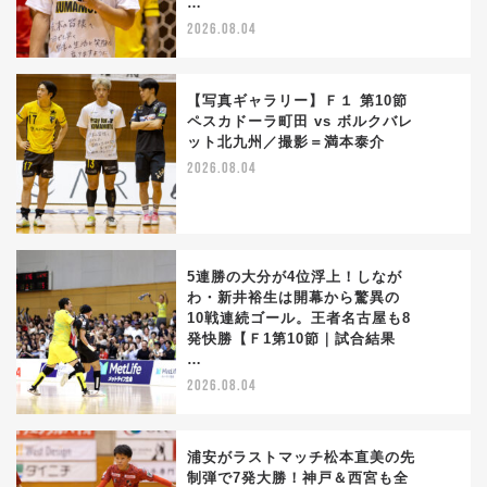
…
2026.08.04
【写真ギャラリー】Ｆ１ 第10節
ペスカドーラ町田 vs ボルクバレ
ット北九州／撮影＝満本泰介
3
2026.08.04
5連勝の大分が4位浮上！しなが
わ・新井裕生は開幕から驚異の
10戦連続ゴール。王者名古屋も8
4
発快勝【Ｆ1第10節｜試合結果
…
2026.08.04
浦安がラストマッチ松本直美の先
制弾で7発大勝！神戸＆西宮も全