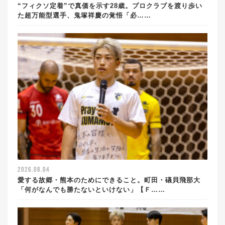
“フィクソ定着”で真価を示す28歳。プロクラブを渡り歩い
た超万能型選手、鬼塚祥慶の覚悟「必……
2026.08.04
愛する故郷・熊本のためにできること。町田・礒貝飛那大
「何がなんでも勝たないといけない」【Ｆ……