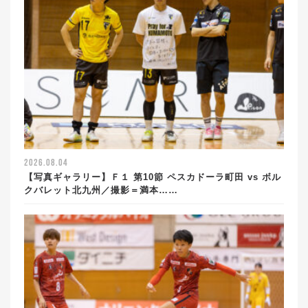
2026.08.04
【写真ギャラリー】Ｆ１ 第10節 ペスカドーラ町田 vs ボル
クバレット北九州／撮影＝満本……