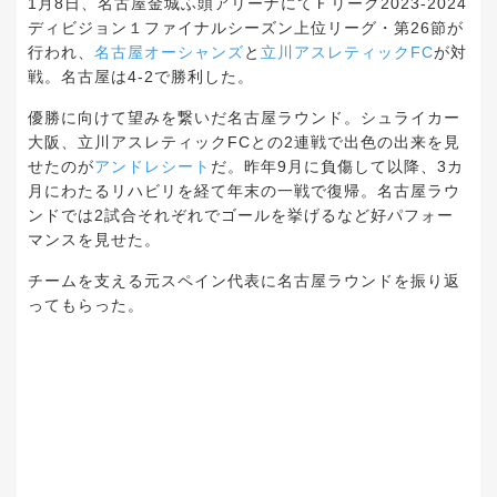
1月8日、名古屋金城ふ頭アリーナにてＦリーグ2023-2024
ディビジョン１ファイナルシーズン上位リーグ・第26節が
行われ、
名古屋オーシャンズ
と
立川アスレティックFC
が対
戦。名古屋は4-2で勝利した。
優勝に向けて望みを繋いだ名古屋ラウンド。シュライカー
大阪、立川アスレティックFCとの2連戦で出色の出来を見
せたのが
アンドレシート
だ。昨年9月に負傷して以降、3カ
月にわたるリハビリを経て年末の一戦で復帰。名古屋ラウ
ンドでは2試合それぞれでゴールを挙げるなど好パフォー
マンスを見せた。
チームを支える元スペイン代表に名古屋ラウンドを振り返
ってもらった。