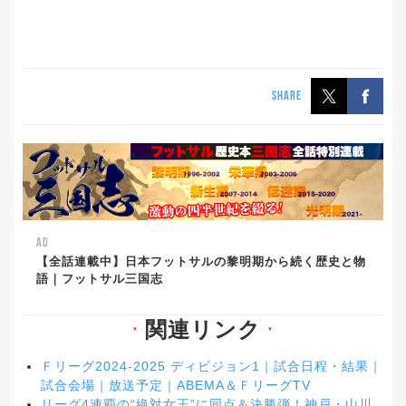
SHARE
AD
【全話連載中】日本フットサルの黎明期から続く歴史と物
語｜フットサル三国志
関連リンク
▼
▼
Ｆリーグ2024-2025 ディビジョン1｜試合日程・結果｜
試合会場｜放送予定｜ABEMA＆ＦリーグTV
リーグ4連覇の“絶対女王”に同点＆決勝弾！神戸・山川