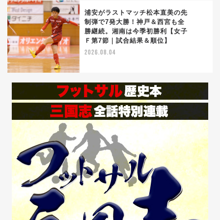
浦安がラストマッチ松本直美の先
制弾で7発大勝！神戸＆西宮も全
勝継続。湘南は今季初勝利【女子
5
Ｆ第7節｜試合結果＆順位】
2026.08.04