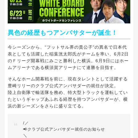
異色の経歴もつアンバサターが誕生！
今シーズンから、“フットサル界の貴公子”の異名で日本代
表としても活躍した稲葉洸太郎氏がチームを率い、6月2日
のＦリーグ開幕戦にみごと勝利した横浜。6月9日にはホー
ムアリーナである横須賀アリーナにて連勝を目指す。
そんなホーム開幕戦を前に、現在タレントとして活躍する
豊崎リリーのクラブ公式アンバサダーの就任が決定。
陸上自衛隊で輸送隊を務め、特大型トラックを運転してい
たというギャップあふれる経歴を持つアンバサダーが、横
浜の新シーズンをさらに盛り立てる。
/／
📢クラブ公式アンバサダー就任のお知らせ
＼