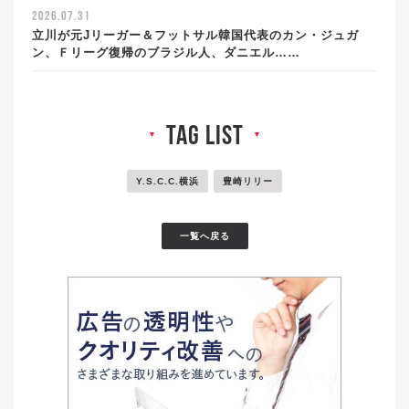
2026.07.31
立川が元Jリーガー＆フットサル韓国代表のカン・ジュガ
ン、Ｆリーグ復帰のブラジル人、ダニエル……
tag list
▼
▼
Y.S.C.C.横浜
豊崎リリー
一覧へ戻る