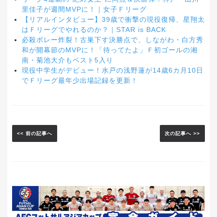
里佳子が週間MVPに！｜女子Ｆリーグ
【リアルインタビュー】39歳で衝撃の現役復帰、星翔太
はＦリーグでやれるのか？｜STAR is BACK
必殺ボレー炸裂！古巣下す決勝点で、しながわ・白方秀
和が開幕節のMVPに！「待ってたよ」Ｆ初ゴールの湘
南・菊池大介もベスト5入り
現役中学生がデビュー！水戸の浅野蓮が14歳6カ月10日
でＦリーグ最年少出場記録を更新！
<< 前の記事へ
次の記事へ >>