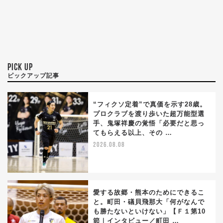
PICK UP
ピックアップ記事
“フィクソ定着”で真価を示す28歳。
プロクラブを渡り歩いた超万能型選
手、鬼塚祥慶の覚悟「必要だと思っ
てもらえる以上、その …
2026.08.08
愛する故郷・熊本のためにできるこ
と。町田・礒貝飛那大「何がなんで
も勝たないといけない」【Ｆ１第10
節｜インタビュー／町田 …