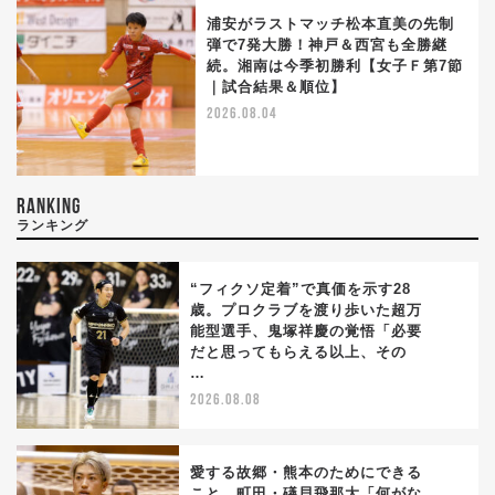
浦安がラストマッチ松本直美の先制
弾で7発大勝！神戸＆西宮も全勝継
続。湘南は今季初勝利【女子Ｆ第7節
｜試合結果＆順位】
2026.08.04
RANKING
ランキング
“フィクソ定着”で真価を示す28
歳。プロクラブを渡り歩いた超万
能型選手、鬼塚祥慶の覚悟「必要
1
だと思ってもらえる以上、その
…
2026.08.08
愛する故郷・熊本のためにできる
こと。町田・礒貝飛那大「何がな