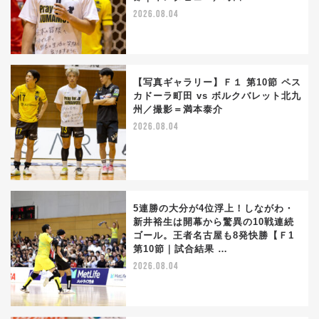
2026.08.04
【写真ギャラリー】Ｆ１ 第10節 ペス
カドーラ町田 vs ボルクバレット北九
州／撮影＝満本泰介
2026.08.04
5連勝の大分が4位浮上！しながわ・
新井裕生は開幕から驚異の10戦連続
ゴール。王者名古屋も8発快勝【Ｆ1
第10節｜試合結果 …
2026.08.04