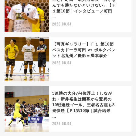
んでも勝たないといけない」【Ｆ
2
１第10節｜インタビュー／町田
…
2026.08.04
【写真ギャラリー】Ｆ１ 第10節
ペスカドーラ町田 vs ボルクバレ
ット北九州／撮影＝満本泰介
3
2026.08.04
5連勝の大分が4位浮上！しなが
わ・新井裕生は開幕から驚異の
10戦連続ゴール。王者名古屋も8
4
発快勝【Ｆ1第10節｜試合結果
…
2026.08.04