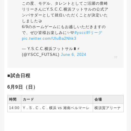
この度、モデル、タレントとしてご活躍の豊崎
リリーさんにY.S.C.C.横浜フットサルの公式ア
ンバサダーとして就任いただくことが決定いた
しました🤝
6/9のホームゲームにもお越しいただきますの
で、ぜひ皆様お楽しみに✨🩵
#yscc
#fリーグ
pic.twitter.com/UluBa2Nhk3
— Y.S.C.C.横浜フットサル🔋⚡️
(@YSCC_FUTSAL)
June 6, 2024
■試合日程
6月9日（日）
時間
カード
会場
14:00
Y．S．C．C．横浜 vs 湘南ベルマーレ
横須賀アリーナ